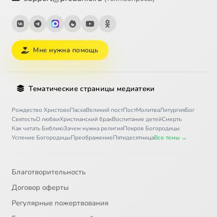
Мне нужна помощь
Тематические страницы медиатеки
Рождество Христово
Пасха
Великий пост
Пост
Молитва
Литургия
Бог
Святость
О любви
Христианский брак
Воспитание детей
Смерть
Как читать Библию
Зачем нужна религия
Покров Богородицы
Успение Богородицы
Преображение
Пятидесятница
Все темы →
Благотворительность
Договор оферты
Регулярные пожертвования