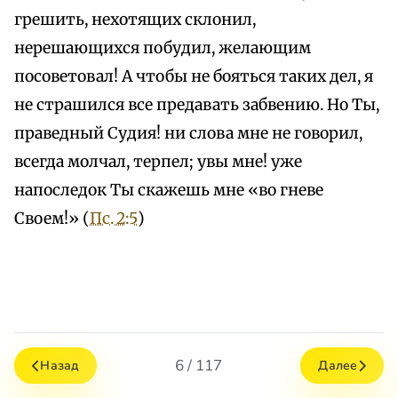
грешить, нехотящих склонил,
нерешающихся побудил, желающим
посоветовал! А чтобы не бояться таких дел, я
не страшился все предавать забвению. Но Ты,
праведный Судия! ни слова мне не говорил,
всегда молчал, терпел; увы мне! уже
напоследок Ты скажешь мне «во гневе
Своем!» (
Пс. 2:5
)
6 / 117
Назад
Далее