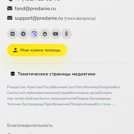
fond@predanie.ru
support@predanie.ru
(техн.вопросы)
Мне нужна помощь
Тематические страницы медиатеки
Рождество Христово
Пасха
Великий пост
Пост
Молитва
Литургия
Бог
Святость
О любви
Христианский брак
Воспитание детей
Смерть
Как читать Библию
Зачем нужна религия
Покров Богородицы
Успение Богородицы
Преображение
Пятидесятница
Все темы →
Благотворительность