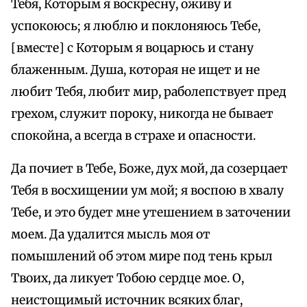
Тебя, Которым я воскресну, оживу и
успокоюсь; я люблю и поклоняюсь Тебе,
[вместе] с Которым я воцарюсь и стану
блаженным. Душа, которая не ищет и не
любит Тебя, любит мир, раболепствует пред
грехом, служит пороку, никогда не бывает
спокойна, а всегда в страхе и опасности.
Да почиет в Тебе, Боже, дух мой, да созерцает
Тебя в восхищении ум мой; я воспою в хвалу
Тебе, и это будет мне утешением в заточении
моем. Да удалится мысль моя от
помышлений об этом мире под тень крыл
Твоих, да ликует Тобою сердце мое. О,
неистощимый источник всяких благ,