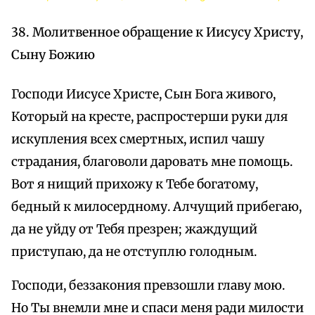
38. Молитвенное обращение к Иисусу Христу,
Сыну Божию
Господи Иисусе Христе, Сын Бога живого,
Который на кресте, распростерши руки для
искупления всех смертных, испил чашу
страдания, благоволи даровать мне помощь.
Вот я нищий прихожу к Тебе богатому,
бедный к милосердному. Алчущий прибегаю,
да не уйду от Тебя презрен; жаждущий
приступаю, да не отступлю голодным.
Господи, беззакония превзошли главу мою.
Но Ты внемли мне и спаси меня ради милости