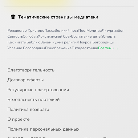
Тематические страницы медиатеки
Рождество Христово
Пасха
Великий пост
Пост
Молитва
Литургия
Бог
Святость
О любви
Христианский брак
Воспитание детей
Смерть
Как читать Библию
Зачем нужна религия
Покров Богородицы
Успение Богородицы
Преображение
Пятидесятница
Все темы →
Благотворительность
Договор оферты
Регулярные пожертвования
Безопасность платежей
Политика возврата
О проекте
Политика персональных данных