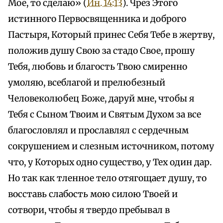
Мое, то сделаю» (
Ин. 14:13
). Чрез Этого
истинного Первосвященника и доброго
Пастыря, Который принес Себя Тебе в жертву,
положив душу Свою за стадо Свое, прошу
Тебя, любовь и благость Твою смиренно
умоляю, всеблагой и прелюбезный
Человеколюбец Боже, даруй мне, чтобы я
Тебя с Сыном Твоим и Святым Духом за все
благословлял и прославлял с сердечным
сокрушением и слезным источником, потому
что, у Которых одно существо, у Тех один дар.
Но так как тленное тело отягощает душу, то
восставь слабость мою силою Твоей и
сотвори, чтобы я твердо пребывал в