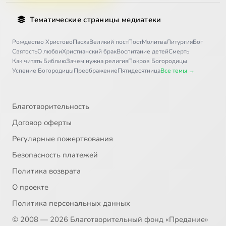
Тематические страницы медиатеки
Рождество Христово
Пасха
Великий пост
Пост
Молитва
Литургия
Бог
Святость
О любви
Христианский брак
Воспитание детей
Смерть
Как читать Библию
Зачем нужна религия
Покров Богородицы
Успение Богородицы
Преображение
Пятидесятница
Все темы →
Благотворительность
Договор оферты
Регулярные пожертвования
Безопасность платежей
Политика возврата
О проекте
Политика персональных данных
© 2008 — 2026 Благотворительный фонд «Предание»