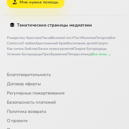
Мне нужна помощь
Тематические страницы медиатеки
Рождество Христово
Пасха
Великий пост
Пост
Молитва
Литургия
Бог
Святость
О любви
Христианский брак
Воспитание детей
Смерть
Как читать Библию
Зачем нужна религия
Покров Богородицы
Успение Богородицы
Преображение
Пятидесятница
Все темы →
Благотворительность
Договор оферты
Регулярные пожертвования
Безопасность платежей
Политика возврата
О проекте