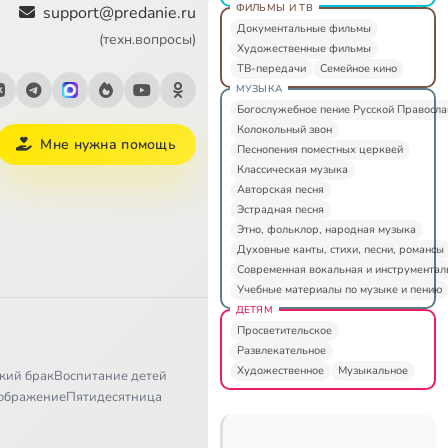
ФИЛЬМЫ И ТВ
support@predanie.ru
Документальные фильмы
(техн.вопросы)
Художественные фильмы
ТВ-передачи
Семейное кино
МУЗЫКА
Богослужебное пение Русской Правосл
Колокольный звон
Мне нужна помощь
Песнопения поместных церквей
Классическая музыка
Авторская песня
Эстрадная песня
Этно, фольклор, народная музыка
Духовные канты, стихи, песни, романсы
Современная вокальная и инструментал
Учебные материалы по музыке и пению
ДЕТЯМ
Просветительское
Развлекательное
Художественное
Музыкальное
кий брак
Воспитание детей
ображение
Пятидесятница