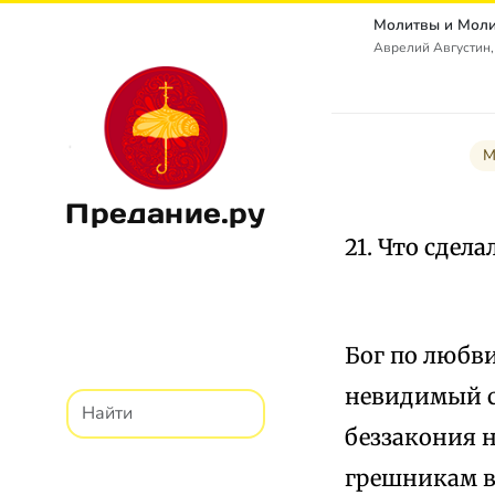
Аврелий Августин,
М
Предание.ру
21. Что сдела
Бог по любв
невидимый с
беззакония 
грешникам в 