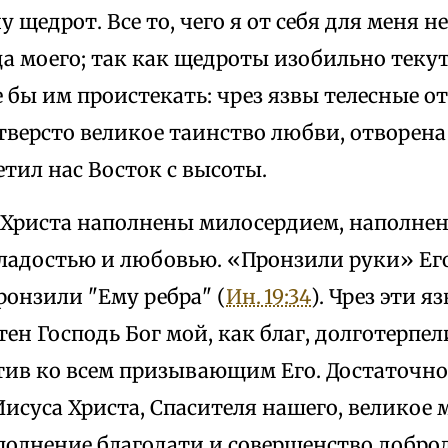
у щедрот. Все то, чего я от себя для меня 
да моего; так как щедроты изобильно теку
е бы им проистекать: чрез язвы телесные 
тверсто великое таинство любви, отворена
тил нас Восток с высоты.
 Христа наполнены милосердием, наполнен
ладостью и любовью. «Пронзили руки» Его 
пронзили "Ему ребра" (
Ин. 19:34
). Чрез эти я
тен Господь Бог мой, как благ, долготерпел
ив ко всем призывающим Его. Достаточно
Иисуса Христа, Спасителя нашего, великое
полнение благодати и совершенство доброд