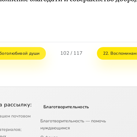
102 / 117
 боголюбивой души
22. Воспоминан
а рассылку:
Благотворительность
ашем почтовом
Благотворительность — помочь
нуждающимся
атериалов;
ных