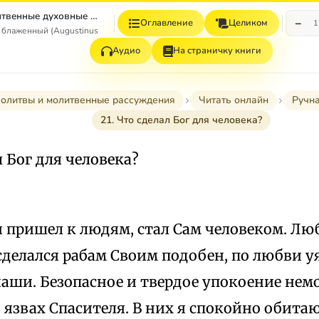
Молитвы и Молитвенные духовные рассуждения (из дополнений к сочинениям)
−
Оглавление
Целиком
1
 блаженный (Augustinus Aurelius)
Аудио
На страничку книги
олитвы и молитвенные рассуждения
Читать онлайн
Ручн
21. Что сделал Бог для человека?
л Бог для человека?
и пришел к людям, стал Сам человеком. Лю
делался рабам Своим подобен, по любви уя
наши. Безопасное и твердое упокоение не
язвах Спасителя. В них я спокойно обитаю