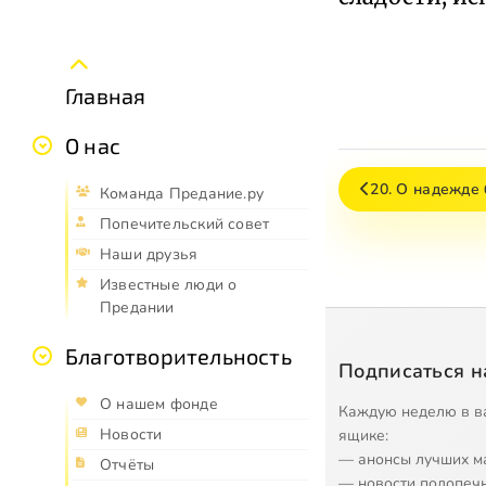
Главная
О нас
20. О надежде
Команда Предание.ру
Попечительский совет
Наши друзья
Известные люди о
Предании
Благотворительность
Подписаться н
О нашем фонде
Каждую неделю в в
Новости
ящике:
— анонсы лучших м
Отчёты
— новости подопеч