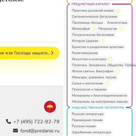
ПРЕДМЕТНЫЙ КАТАЛОГ
Практика духовной жизни
Систематическое богословие
Проповеди, беседы
Апологетика
Философия
Патрология
Литургическое богословие
История Церкви
Единство и разделения христиан
ие язв Господа нашего…
Религиоведение
Искусство и культура
Политика. Экономика. Общество. Публи
Жития святых, биографии
Мемуары, дневники, письма
Семья и воспитание
Психология и терапия
Материалы о благотворительности
Материалы на иностранных языках
ХУДОЖЕСТВЕННАЯ ЛИТЕРАТУРА
Русская литература
Переводная поэзия
+7 (495) 722-92-79
Русская поэзия
fond@predanie.ru
Зарубежная литература