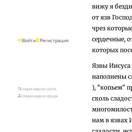
вижу я бездн
от язв Госпо
чрез которы
сердечные, о
Войти
Регистрация
которых посе
Язвы Иисуса
наполнены с
), "копьем" 
Старая версия сайта
Старая версия фонда
сколь сладос
многомилост
нам в язвах 
сладости, ис