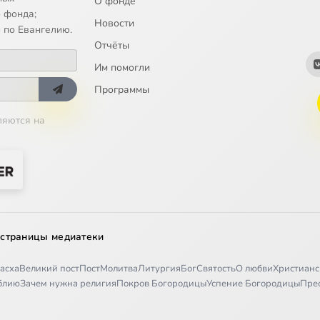
О фонде
 фонда;
Новости
 по Евангелию.
Отчёты
Им помогли
Программы
ляются на
 страницы медиатеки
асха
Великий пост
Пост
Молитва
Литургия
Бог
Святость
О любви
Христианс
иблию
Зачем нужна религия
Покров Богородицы
Успение Богородицы
Пре