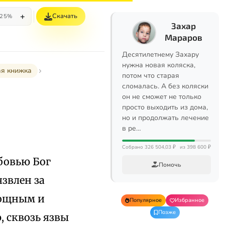
+
Скачать
25%
Захар
Мараров
Десятилетнему Захару
нужна новая коляска,
ая книжка
потом что старая
сломалась. А без коляски
он не сможет не только
просто выходить из дома,
но и продолжать лечение
в ре…
Собрано 326 504,03 ₽
из 398 600 ₽
бовью Бог
Помочь
звлен за
мощным и
Популярное
Избранное
Позже
, сквозь язвы