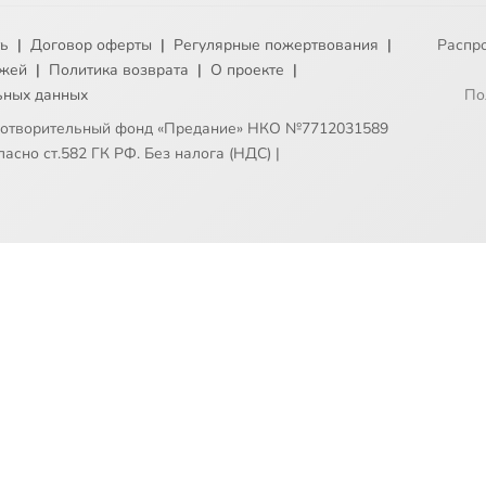
ть
|
Договор оферты
|
Регулярные пожертвования
|
Распр
ежей
|
Политика возврата
|
О проекте
|
ьных данных
По
готворительный фонд «Предание» НКО №7712031589
асно ст.582 ГК РФ. Без налога (НДС)
|