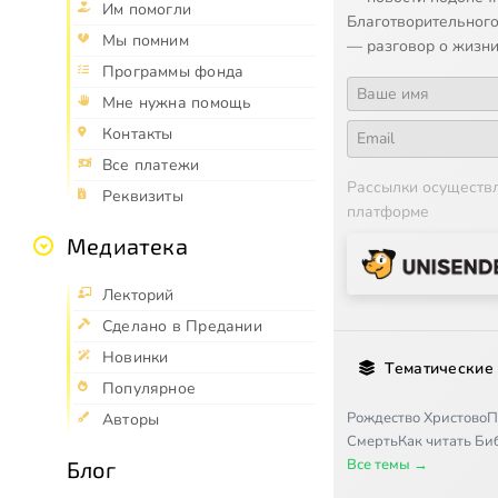
Им помогли
Благотворительного
Мы помним
— разговор о жизни
Программы фонда
Мне нужна помощь
Контакты
Все платежи
Рассылки осуществ
Реквизиты
платформе
Медиатека
Лекторий
Сделано в Предании
Новинки
Тематические
Популярное
Рождество Христово
П
Авторы
Смерть
Как читать Б
Все темы →
Блог