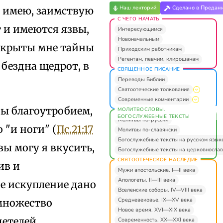
Наш лекторий
Сделано в Предан
не имею, заимствую
С ЧЕГО НАЧАТЬ
т и имеются язвы,
Интересующимся
Новоначальным
открыты мне тайны
Приходским работникам
Регентам, певчим, клирошанам
 бездна щедрот, в
СВЯЩЕННОЕ ПИСАНИЕ
Переводы Библии
Святоотеческие толкования
Современные комментарии
ы благоутробием,
МОЛИТВОСЛОВЫ.
БОГОСЛУЖЕБНЫЕ ТЕКСТЫ
Молитвы по-русски
"и ноги" (
Пс.21:17
Молитвы по-славянски
Богослужебные тексты на русском язык
звы могу я вкусить,
Богослужебные тексты на церковнослав
СВЯТООТЕЧЕСКОЕ НАСЛЕДИЕ
ив и
Мужи апостольские. I—II века
Апологеты. II—III века
е искупление дано
Вселенские соборы. IV—VIII века
Средневековье. IX—XV века
 множество
Новое время. XVI—XIX века
етелей.
Современность. XX—XXI века