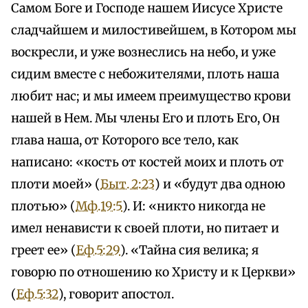
Самом Боге и Господе нашем Иисусе Христе
сладчайшем и милостивейшем, в Котором мы
воскресли, и уже вознеслись на небо, и уже
сидим вместе с небожителями, плоть наша
любит нас; и мы имеем преимущество крови
нашей в Нем. Мы члены Его и плоть Его, Он
глава наша, от Которого все тело, как
написано: «кость от костей моих и плоть от
плоти моей» (
Быт. 2:23
) и «будут два одною
плотью» (
Мф.19:5
). И: «никто никогда не
имел ненависти к своей плоти, но питает и
греет ее» (
Еф.5:29
). «Тайна сия велика; я
говорю по отношению ко Христу и к Церкви»
(
Еф.5:32
), говорит апостол.