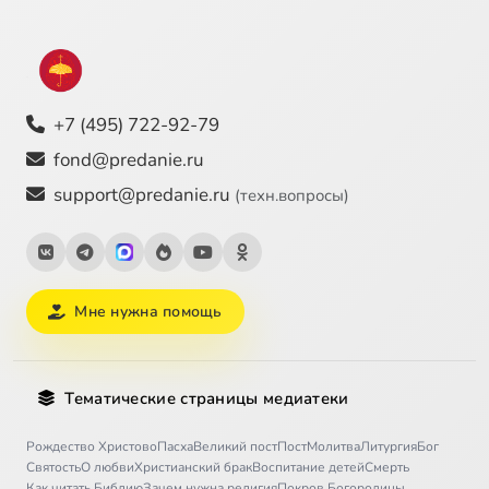
+7 (495) 722-92-79
fond@predanie.ru
support@predanie.ru
(техн.вопросы)
Мне нужна помощь
Тематические страницы медиатеки
Рождество Христово
Пасха
Великий пост
Пост
Молитва
Литургия
Бог
Святость
О любви
Христианский брак
Воспитание детей
Смерть
Как читать Библию
Зачем нужна религия
Покров Богородицы