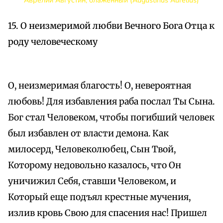
Аврелий Августин, блаженный (Augustinus Aurelius)
15. О неизмеримой любви Вечного Бога Отца к
роду человеческому
О, неизмеримая благость! О, невероятная
любовь! Для избавления раба послал Ты Сына.
Бог стал Человеком, чтобы погибший человек
был избавлен от власти демона. Как
милосерд, Человеколюбец, Сын Твой,
Которому недовольно казалось, что Он
уничижил Себя, ставши Человеком, и
Который еще подъял крестные мучения,
излив кровь Свою для спасения нас! Пришел