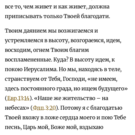
все то, чем живет и как живет, должна
приписывать только Твоей благодати.
Твоим даянием мы возжигаемся и
устремляемся в высоту, возгораемся, идем,
восходим, огнем Твоим благим
воспламененные. Куда? В высоту идем, к
покою Иерусалима. Но мы, находясь в теле,
странствуем от Тебя, Господи, «не имеем,
здесь постоянного града, но ищем будущего»
(
Евр.13:14
). «Наше же жительство – на
небесах» (
Флп.3:20
). Потому я с благодатью
Твоей вхожу в ложе сердца моего и пою Тебе
песнь, Царь мой, Боже мой, вздыхаю