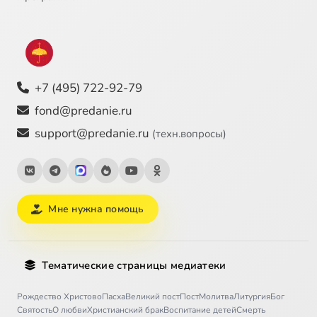
+7 (495) 722-92-79
fond@predanie.ru
support@predanie.ru
(техн.вопросы)
Мне нужна помощь
Тематические страницы медиатеки
Рождество Христово
Пасха
Великий пост
Пост
Молитва
Литургия
Бог
Святость
О любви
Христианский брак
Воспитание детей
Смерть