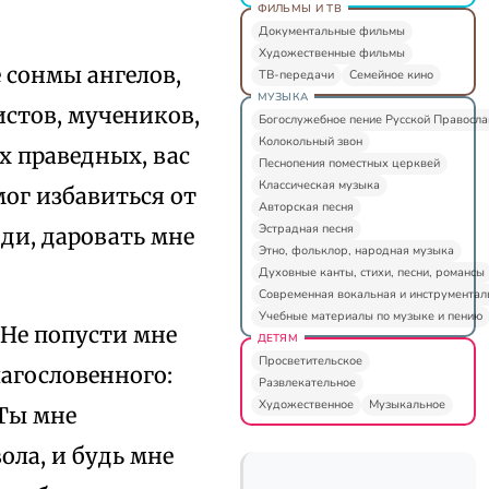
ФИЛЬМЫ И ТВ
Документальные фильмы
Художественные фильмы
 сонмы ангелов,
ТВ-передачи
Семейное кино
МУЗЫКА
истов, мучеников,
Богослужебное пение Русской Правосл
Колокольный звон
х праведных, вас
Песнопения поместных церквей
Классическая музыка
мог избавиться от
Авторская песня
Эстрадная песня
оди, даровать мне
Этно, фольклор, народная музыка
Духовные канты, стихи, песни, романсы
Современная вокальная и инструментал
Учебные материалы по музыке и пению
 Не попусти мне
ДЕТЯМ
Просветительское
агословенного:
Развлекательное
Художественное
Музыкальное
 Ты мне
ла, и будь мне