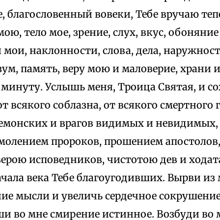
е, благословенный вовеки, Тебе вручаю теп
ою, тело мое, зрение, слух, вкус, обоняние 
мои, наклонности, слова, дела, наружност
зум, память, веру мою и маловерие, храни и
 минуту. Услышь меня, Троица Святая, и с
от всякого соблазна, от всякого смертного г
емонских и врагов видимых и невидимых
 молением пророков, прошением апостолов
верою исповедников, чистотою дев и ходат
ачала века Тебе благоугодивших. Вырви из
ие мысли и увеличь сердечное сокрушение
и во мне смирение истинное. Возбуди во 