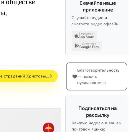
 в обществе
Скачайте наше
приложение
Ты,
Слушайте аудио и
смотрите видео офлайн
Загрузите в
App Store
Доступно в
Google Play
Благотворительность
ие страданий Христовы…
— помочь
нуждающимся
Подписаться на
рассылку
Каждую неделю в вашем
почтовом ящике: