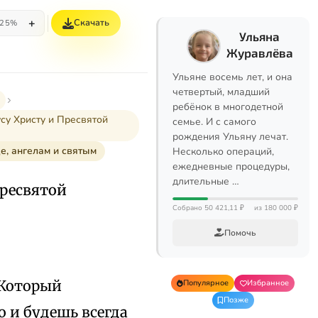
+
Скачать
25%
Ульяна
Журавлёва
Ульяне восемь лет, и она
четвертый, младший
ребёнок в многодетной
у Христу и Пресвятой
семье. И с самого
рождения Ульяну лечат.
е, ангелам и святым
Несколько операций,
ежедневные процедуры,
длительные …
Пресвятой
Собрано 50 421,11 ₽
из 180 000 ₽
Помочь
 Который
Популярное
Избранное
Позже
о и будешь всегда