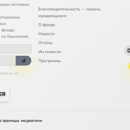
ашем почтовом
Благотворительность — помочь
нуждающимся
атериалов;
ных
О фонде
 фонда;
Новости
 по Евангелию.
Отчёты
Им помогли
Программы
ляются на
 страницы медиатеки