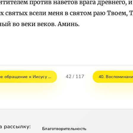
ителем против наветов врага древнего, и
ех святых всели меня в святом раю Твоем, 
ый во веки веков. Аминь.
42 / 117
ое обращение к Иисусу …
40. Воспоминан
а рассылку:
Благотворительность