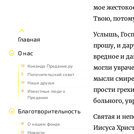
мое жестокое
Твою, потому
Услышь, Госп
Главная
прошу, и да
О нас
вредное и да
Команда Предание.ру
могли увраче
Попечительский совет
мысли смирен
Наши друзья
прости грехи
Известные люди о
Предании
больного, ув
Благотворительность
Святая и неп
О нашем фонде
Иисуса Христ
Новости