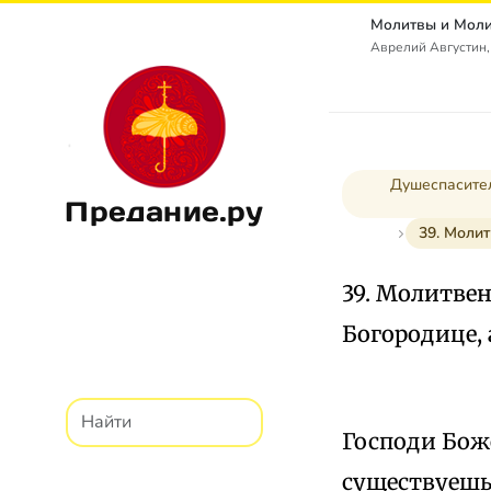
Аврелий Августин,
Душеспасител
Предание.ру
39. Молит
39. Молитвен
Богородице,
Господи Бож
существуешь 