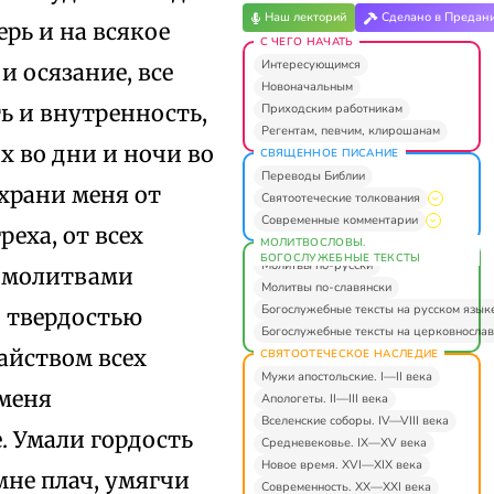
Наш лекторий
Сделано в Предан
ерь и на всякое
С ЧЕГО НАЧАТЬ
Интересующимся
и осязание, все
Новоначальным
ь и внутренность,
Приходским работникам
Регентам, певчим, клирошанам
х во дни и ночи во
СВЯЩЕННОЕ ПИСАНИЕ
Переводы Библии
охрани меня от
Святоотеческие толкования
Современные комментарии
реха, от всех
МОЛИТВОСЛОВЫ.
БОГОСЛУЖЕБНЫЕ ТЕКСТЫ
Молитвы по-русски
, молитвами
Молитвы по-славянски
Богослужебные тексты на русском язык
, твердостью
Богослужебные тексты на церковнослав
айством всех
СВЯТООТЕЧЕСКОЕ НАСЛЕДИЕ
Мужи апостольские. I—II века
 меня
Апологеты. II—III века
Вселенские соборы. IV—VIII века
. Умали гордость
Средневековье. IX—XV века
Новое время. XVI—XIX века
мне плач, умягчи
Современность. XX—XXI века