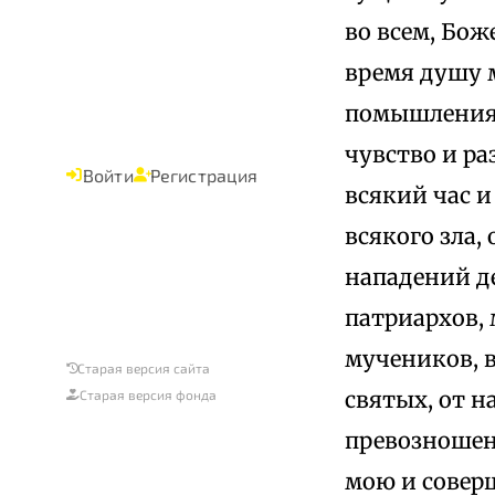
во всем, Бож
время душу м
помышления 
чувство и ра
Войти
Регистрация
всякий час и
всякого зла, 
нападений д
патриархов,
мучеников, 
Старая версия сайта
святых, от н
Старая версия фонда
превозношен
мою и соверш