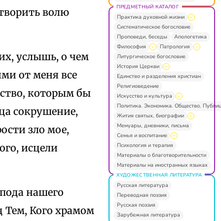
ПРЕДМЕТНЫЙ КАТАЛОГ
 творить волю
Практика духовной жизни
Систематическое богословие
Проповеди, беседы
Апологетика
Философия
Патрология
их, услышь, о чем
Литургическое богословие
История Церкви
ми от меня все
Единство и разделения христиан
Религиоведение
вство, которым бы
Искусство и культура
Политика. Экономика. Общество. Публи
дца сокрушение,
Жития святых, биографии
Мемуары, дневники, письма
ости зло мое,
Семья и воспитание
Психология и терапия
ого, исцели
Материалы о благотворительности
Материалы на иностранных языках
ХУДОЖЕСТВЕННАЯ ЛИТЕРАТУРА
Русская литература
спода нашего
Переводная поэзия
Русская поэзия
д Тем, Кого храмом
Зарубежная литература