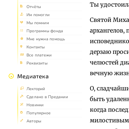
Ты удостоил
Отчёты
Им помогли
Святой Михаи
Мы помним
архангелов, 
Программы фонда
Мне нужна помощь
исповедников
Контакты
дерзаю проси
Все платежи
челюстей диа
Реквизиты
вечную жизн
Медиатека
О, сладчайши
Лекторий
Сделано в Предании
быть удален
Новинки
когда послед
Популярное
милостивым 
Авторы