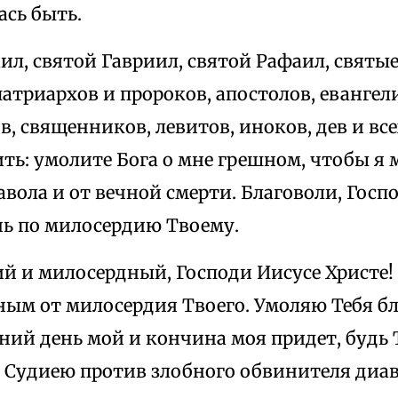
ась быть.
л, святой Гавриил, святой Рафаил, святые
патриархов и пророков, апостолов, евангел
, священников, левитов, иноков, дев и все
ть: умолите Бога о мне грешном, чтобы я 
вола и от вечной смерти. Благоволи, Госп
ь по милосердию Твоему.
й и милосердный, Господи Иисусе Христе!
ным от милосердия Твоего. Умоляю Тебя бл
ний день мой и кончина моя придет, будь
Судиею против злобного обвинителя диаво