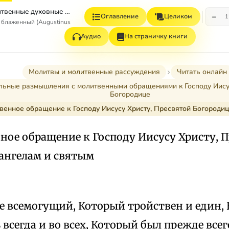
Молитвы и Молитвенные духовные рассуждения (из дополнений к сочинениям)
−
Оглавление
Целиком
1
 блаженный (Augustinus Aurelius)
Аудио
На страничку книги
Молитвы и молитвенные рассуждения
Читать онлайн
ьные размышления с молитвенными обращениями к Господу Иисус
Богородице
венное обращение к Господу Иисусу Христу, Пресвятой Богородиц
ное обращение к Господу Иисусу Христу, 
 ангелам и святым
е всемогущий, Который тройствен и един,
всегда и во всех, Который был прежде всег