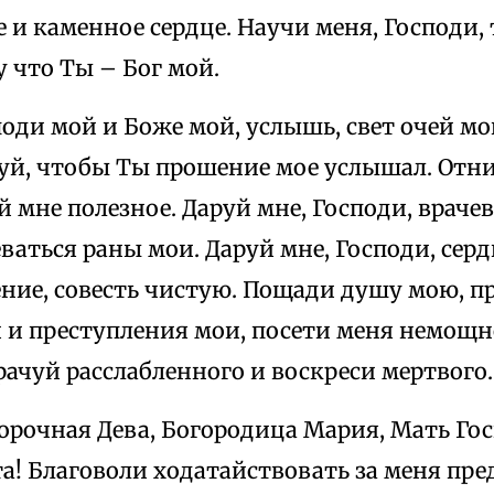
 и каменное сердце. Научи меня, Господи,
 что Ты – Бог мой.
оди мой и Боже мой, услышь, свет очей мо
руй, чтобы Ты прошение мое услышал. Отни
й мне полезное. Даруй мне, Господи, враче
ваться раны мои. Даруй мне, Господи, сер
ие, совесть чистую. Пощади душу мою, пр
 и преступления мои, посети меня немощн
рачуй расслабленного и воскреси мертвого.
орочная Дева, Богородица Мария, Мать Го
а! Благоволи ходатайствовать за меня пре