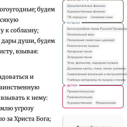
Документальные фильмы
богоугодные; будем
Художественные фильмы
ТВ-передачи
Семейное кино
всякую
МУЗЫКА
Богослужебное пение Русской Правосл
у к соблазну;
Колокольный звон
 дары души, будем
Песнопения поместных церквей
Классическая музыка
сту, взывая:
Авторская песня
Эстрадная песня
Этно, фольклор, народная музыка
Духовные канты, стихи, песни, романсы
Современная вокальная и инструментал
адоваться и
Учебные материалы по музыке и пению
ДЕТЯМ
таинственную
Просветительское
взывать к нему:
Развлекательное
Художественное
Музыкальное
емлю угрозу
о за Христа Бога;