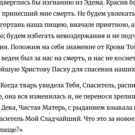
одверглись бы изгнанию из Эдема. Красив б
, принесший мне смерть. Не будем увлекать
 гортань наша пищею, вначале приятною, 
; будем избегать невоздержания и не под
я. Положим на себя знамение от Крови Тог
веден был за нас на смерть, и нас не коснет
ейшую Христову Пасху для спасения наших
Когда тварь увидела Тебя, Спаситель, рас
, она вся изменилась и, не перенося зрели
а Дева, Чистая Матерь, с рыданием взывала 
аситель Мой Сладчайший. Что это за новое
елище?»