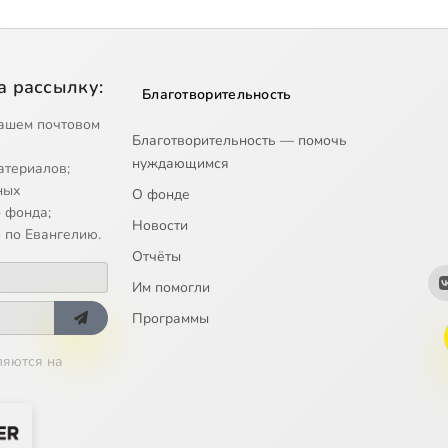
а рассылку:
Благотворительность
ашем почтовом
Благотворительность — помочь
нуждающимся
атериалов;
ных
О фонде
 фонда;
Новости
 по Евангелию.
Отчёты
Им помогли
Программы
ляются на