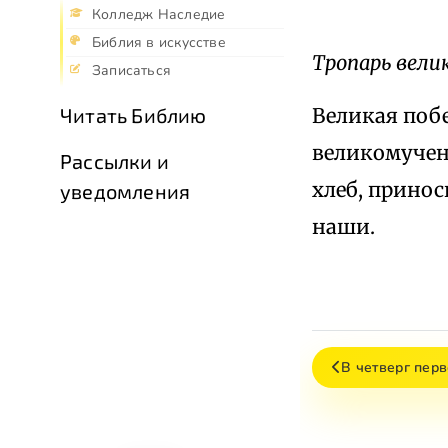
Колледж Наследие
Библия в искусстве
Тропарь вели
Записаться
Великая побе
Читать Библию
великомучен
Рассылки и
хлеб, принос
уведомления
наши.
В четверг пер