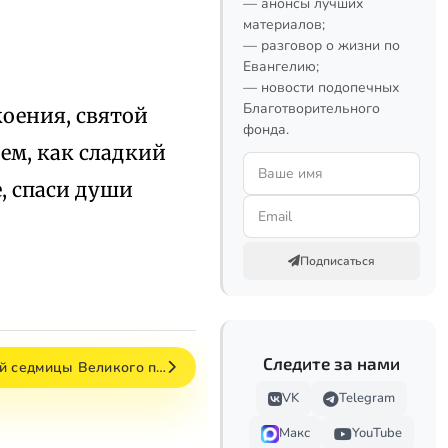
— анонсы лучших
материалов;
— разговор о жизни по
Евангелию;
— новости подопечных
Благотворительного
коения, святой
фонда.
ем, как сладкий
е, спаси души
Подписаться
Следите за нами
ой седмицы Великого п…
VK
Telegram
Макс
YouTube