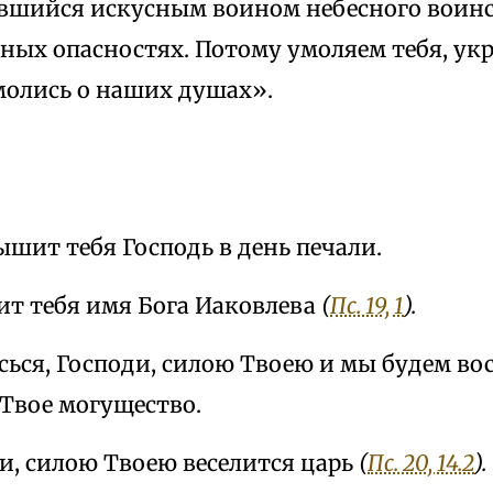
ившийся искусным воином небесного воинс
ных опасностях. Потому умоляем тебя, ук
молись о наших душах».
ышит тебя Господь в день печали.
т тебя имя Бога Иаковлева
(
Пс. 19, 1
).
ься, Господи, силою Твоею и мы будем во
 Твое могущество.
и, силою Твоею веселится царь
(
Пс. 20, 14.2
).