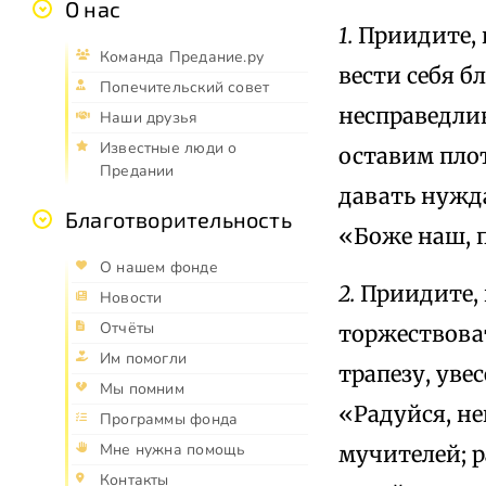
О нас
1.
Приидите, 
Команда Предание.ру
вести себя б
Попечительский совет
несправедлив
Наши друзья
Известные люди о
оставим пло
Предании
давать нужд
Благотворительность
«Боже наш, 
О нашем фонде
2.
Приидите, 
Новости
Отчёты
торжествова
Им помогли
трапезу, ув
Мы помним
«Радуйся, н
Программы фонда
Мне нужна помощь
мучителей; р
Контакты