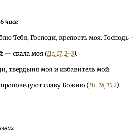
 6 часе
лю Тебя, Господи, крепость моя. Господь 
й — скала моя
(
Пс. 17, 2–3
).
ди, твердыня моя и избавитель мой.
 проповедуют славу Божию (
Пс. 18, 15.2
).
ззвах