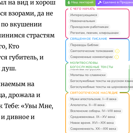
ыл на вид и хорош
Наш лекторий
Сделано в Предан
С ЧЕГО НАЧАТЬ
ся взорами, да не
Интересующимся
Новоначальным
а по вкушении
Приходским работникам
Регентам, певчим, клирошанам
чинимся страстям
СВЯЩЕННОЕ ПИСАНИЕ
о, Кто
Переводы Библии
Святоотеческие толкования
ся губитель, и
Современные комментарии
МОЛИТВОСЛОВЫ.
 душ.
БОГОСЛУЖЕБНЫЕ ТЕКСТЫ
Молитвы по-русски
Молитвы по-славянски
Богослужебные тексты на русском язык
пинаемым на
Богослужебные тексты на церковнослав
СВЯТООТЕЧЕСКОЕ НАСЛЕДИЕ
ща, дрожала и
Мужи апостольские. I—II века
к Тебе: «Увы Мне,
Апологеты. II—III века
Вселенские соборы. IV—VIII века
 и дивное и
Средневековье. IX—XV века
Новое время. XVI—XIX века
Современность. XX—XXI века