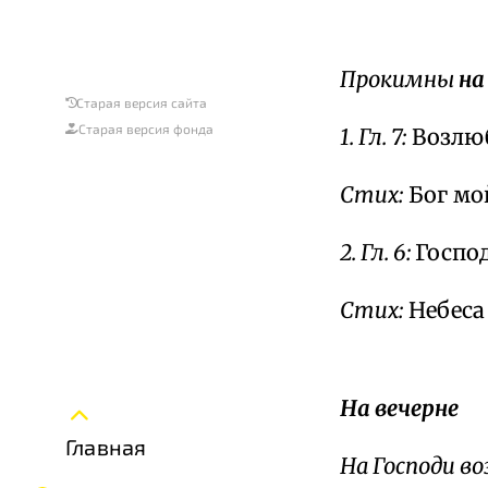
Прокимны
на
Старая версия сайта
Старая версия фонда
1. Гл. 7:
Возлюб
Стих:
Бог мо
2. Гл. 6:
Госпо
Стих:
Небеса
На вечерне
Главная
На Господи во