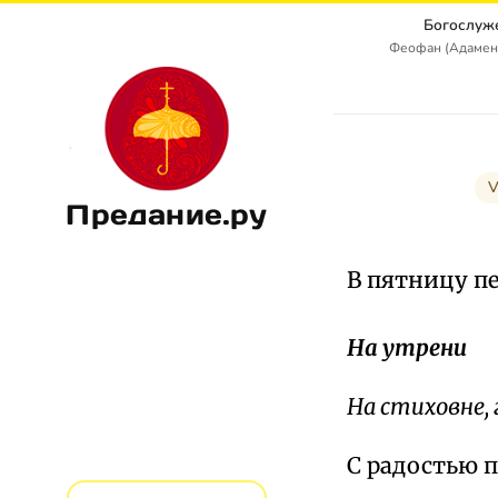
Богослуж
Феофан (Адамен
V
Предание.ру
В пятницу п
На утрени
На стиховне, г
С радостью п