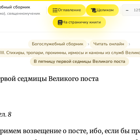
ебный сборник
−
Оглавление
Целиком
12
ко), священномученик
На страничку книги
Богослужебный сборник
Читать онлайн
III. Стихиры, тропари, прокимны, ирмосы и каноны из служб Велик
В пятницу первой седмицы Великого поста
ервой седмицы Великого поста
л. 8
римем возвещение о посте, ибо, если бы п