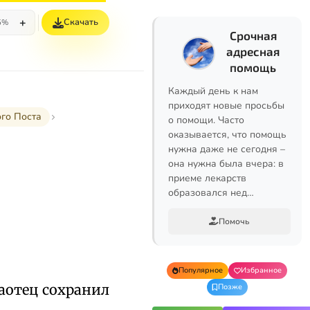
+
Скачать
5%
Срочная
адресная
помощь
Каждый день к нам
приходят новые просьбы
ого Поста
о помощи. Часто
оказывается, что помощь
нужна даже не сегодня –
она нужна была вчера: в
приеме лекарств
образовался нед…
Помочь
Популярное
Избранное
раотец сохранил
Позже