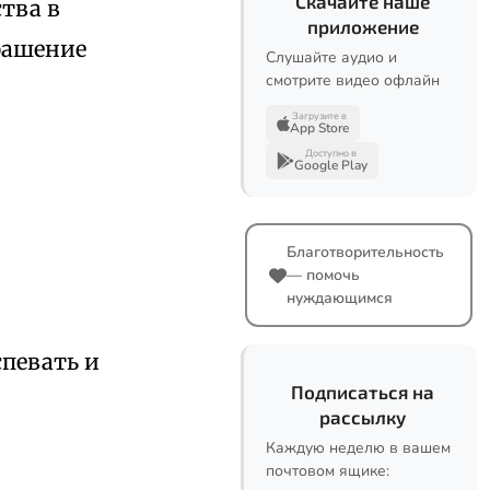
Скачайте наше
тва в
приложение
рашение
Слушайте аудио и
смотрите видео офлайн
Загрузите в
App Store
Доступно в
Google Play
Благотворительность
— помочь
нуждающимся
спевать и
Подписаться на
рассылку
Каждую неделю в вашем
почтовом ящике: