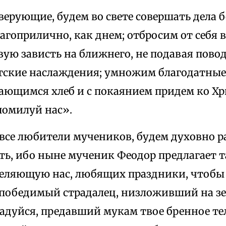
верующие, будем во свете совершать дела 
лагоприлично, как днем; отбросим от себя 
ую зависть на ближнего, не подавая повод
тские наслаждения; умножим благодатные
ающимся хлеб и с покаянием придем ко Хри
помилуй нас».
все любители мучеников, будем духовно р
ть, ибо ныне мученик Феодор предлагает 
еселяющую нас, любящих праздники, чтобы 
епобедимый страдалец, низложивший на з
адуйся, предавший мукам твое бренное тел