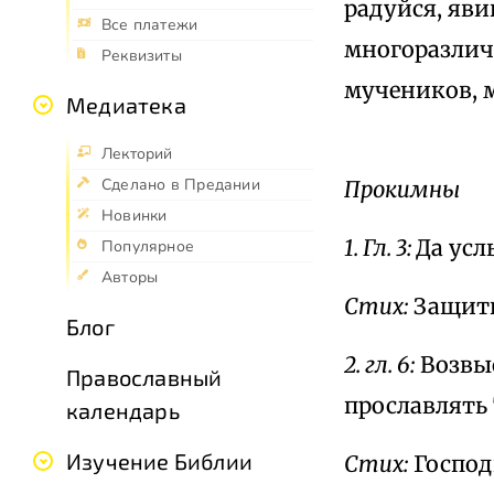
радуйся, яв
Все платежи
многоразлич
Реквизиты
мучеников, 
Медиатека
Лекторий
Сделано в Предании
Прокимны
Новинки
1. Гл. 3:
Да усл
Популярное
Авторы
Стих:
Защити
Блог
2. гл. 6:
Возвыс
Православный
прославлять
календарь
Изучение Библии
Стих:
Господ