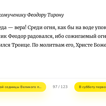
комученику Феодору Тирону
да — вера! Среди огня, как бы на воде упо
ик Феодор радовался, ибо сожигаемый огн
ился Троице. По молитвам его, Христе Бож
97 / 123
вой седмицы Великого п…
В субботу перв