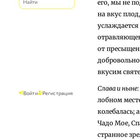
его, мы не п
на вкус плод
услаждается
отравляющею
от пресыщени
добровольно 
вкусим свят
Слава и ныне:
Войти
Регистрация
лобном месте
колебалась; 
Чадо Мое, Сп
странное зр