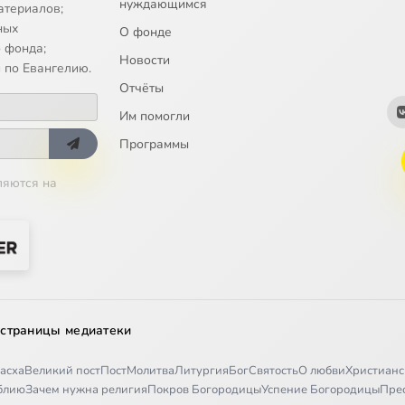
нуждающимся
атериалов;
ных
О фонде
 фонда;
Новости
 по Евангелию.
Отчёты
Им помогли
Программы
ляются на
 страницы медиатеки
асха
Великий пост
Пост
Молитва
Литургия
Бог
Святость
О любви
Христианс
иблию
Зачем нужна религия
Покров Богородицы
Успение Богородицы
Пре