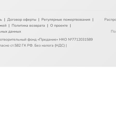
ть
|
Договор оферты
|
Регулярные пожертвования
|
Распр
ежей
|
Политика возврата
|
О проекте
|
ьных данных
По
готворительный фонд «Предание» НКО №7712031589
асно ст.582 ГК РФ. Без налога (НДС)
|