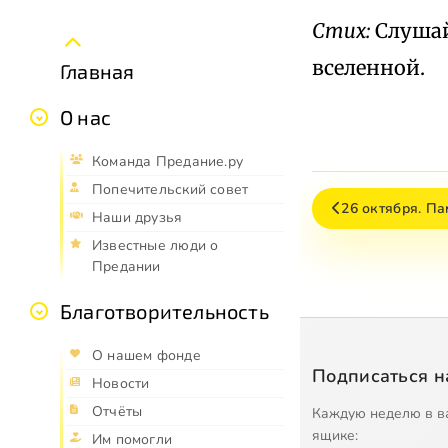
Стих:
Слушай
вселенной.
Главная
О нас
Команда Предание.ру
Попечительский совет
26 октября. Па
Наши друзья
Известные люди о
Предании
Благотворительность
О нашем фонде
Подписаться н
Новости
Отчёты
Каждую неделю в в
ящике:
Им помогли