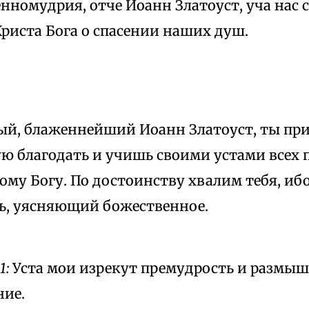
нномудрия, отче Иоанн Златоуст, уча нас
риста Бога о спасении наших душ.
ый, блаженнейший Иоанн Златоуст, ты при
ю благодать и учишь своими устами всех 
ому Богу. По достоинству хвалим тебя, иб
ь, уясняющий божественное.
1:
Уста мои изрекут премудрость и размыш
ние.