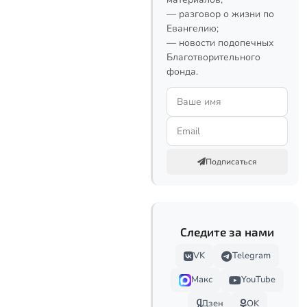
— разговор о жизни по
Евангелию;
— новости подопечных
Благотворительного
фонда.
Подписаться
Следите за нами
VK
Telegram
Макс
YouTube
Дзен
OK