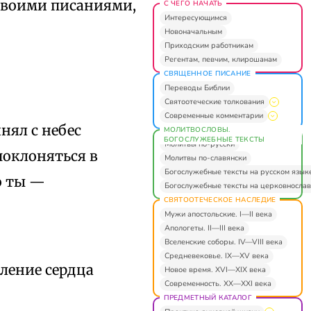
 своими писаниями,
С ЧЕГО НАЧАТЬ
Интересующимся
Новоначальным
Приходским работникам
Регентам, певчим, клирошанам
СВЯЩЕННОЕ ПИСАНИЕ
Переводы Библии
Святоотеческие толкования
Современные комментарии
нял с небес
МОЛИТВОСЛОВЫ.
БОГОСЛУЖЕБНЫЕ ТЕКСТЫ
Молитвы по-русски
поклоняться в
Молитвы по-славянски
Богослужебные тексты на русском язык
о ты —
Богослужебные тексты на церковнослав
СВЯТООТЕЧЕСКОЕ НАСЛЕДИЕ
Мужи апостольские. I—II века
Апологеты. II—III века
Вселенские соборы. IV—VIII века
Средневековье. IX—XV века
ление сердца
Новое время. XVI—XIX века
Современность. XX—XXI века
ПРЕДМЕТНЫЙ КАТАЛОГ