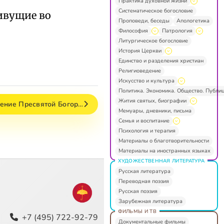
Практика духовной жизни
Систематическое богословие
живущие во
Проповеди, беседы
Апологетика
Философия
Патрология
Литургическое богословие
История Церкви
Единство и разделения христиан
Религиоведение
Искусство и культура
Политика. Экономика. Общество. Публи
Жития святых, биографии
мение Пресвятой Богор…
Мемуары, дневники, письма
Семья и воспитание
Психология и терапия
Материалы о благотворительности
Материалы на иностранных языках
ХУДОЖЕСТВЕННАЯ ЛИТЕРАТУРА
Русская литература
Переводная поэзия
Русская поэзия
Зарубежная литература
ФИЛЬМЫ И ТВ
+7 (495) 722-92-79
Документальные фильмы