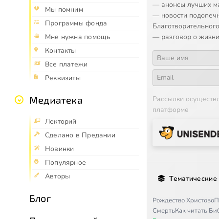
— анонсы лучших м
Мы помним
— новости подопеч
Программы фонда
Благотворительного
— разговор о жизни
Мне нужна помощь
Контакты
Все платежи
Реквизиты
Медиатека
Рассылки осуществ
платформе
Лекторий
Сделано в Предании
Новинки
Популярное
Авторы
Тематические
Блог
Рождество Христово
П
Смерть
Как читать Б