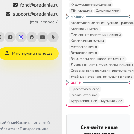
fond@predanie.ru
Художественные фильмы
ТВ-передачи
Семейное кино
support@predanie.ru
МУЗЫКА
(техн.вопросы)
Богослужебное пение Русской Правосл
Колокольный звон
Песнопения поместных церквей
Классическая музыка
Авторская песня
Эстрадная песня
Мне нужна помощь
Этно, фольклор, народная музыка
Духовные канты, стихи, песни, романсы
Современная вокальная и инструментал
Учебные материалы по музыке и пению
ДЕТЯМ
Просветительское
Развлекательное
Художественное
Музыкальное
кий брак
Воспитание детей
Скачайте наше
ображение
Пятидесятница
приложение