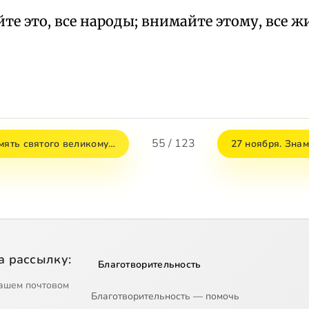
те это, все народы; внимайте этому, все 
55 / 123
мять святого великому…
27 ноября. Зна
а рассылку:
Благотворительность
ашем почтовом
Благотворительность — помочь