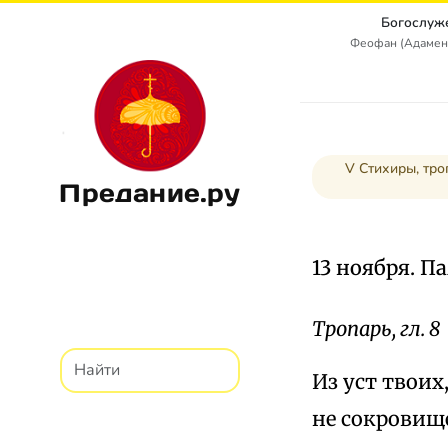
Богослуж
Феофан (Адамен
V Стихиры, тро
Предание.ру
13 ноября. П
Тропарь, гл. 8
Из уст твоих
не сокровищ