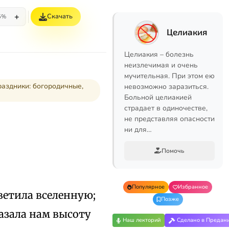
+
Скачать
5%
Целиакия
Целиакия – болезнь
неизлечимая и очень
мучительная. При этом ею
раздники: богородичные,
невозможно заразиться.
Больной целиакией
страдает в одиночестве,
не представляя опасности
ни для…
Помочь
Популярное
Избранное
светила вселенную;
Позже
азала нам высоту
Наш лекторий
Сделано в Предан