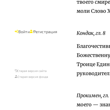
твоего смире
моли Слово Х
Войти
Регистрация
Кондак, гл. 8
Благочестив
Божественну
Троице Един
Старая версия сайта
руководител
Старая версия фонда
Прокимен, гл. 
моего — зна