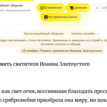
ебный сборник
−
Оглавление
Целиком
12
ко), священномученик
На страничку книги
Богослужебный сборник
Читать онлайн
пари, величания, стихи псалмов, прокимны и кондаки из служб в п
великих святых и общие
13 ноября. Память святителя Иоанна Златоустого
амять святителя Иоанна Златоустого
, как свет огня, воссиявшая благодать про
е сребролюбия приобрела она миру, но пок