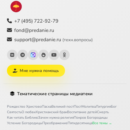
+7 (495) 722-92-79
fond@predanie.ru
support@predanie.ru
(техн.вопросы)
Мне нужна помощь
Тематические страницы медиатеки
Рождество Христово
Пасха
Великий пост
Пост
Молитва
Литургия
Бог
Святость
О любви
Христианский брак
Воспитание детей
Смерть
Как читать Библию
Зачем нужна религия
Покров Богородицы
Успение Богородицы
Преображение
Пятидесятница
Все темы →