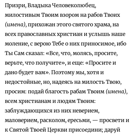
Призри, Владыка Человеколюбец,
милостивым Твоим взором на рабов Твоих
(имена)
, прихожан этого святого храма, на
всех православных христиан и услышь наше
моление, с верою Тебе о них приносимое, ибо
Ты Сам сказал: «Все, что, молясь, просите,
верьте, что получите», и еще: «Просите и
дано будет вам». Поэтому мы, хотя и
недостойные, но, надеясь на милость Твою,
просим: подай благость рабам Твоим
(имена)
,
всем христианам и людям Твоим:
заблуждающихся из них неверием,
маловерием, расколом, ересьми, — просвети и
к Святой Твоей Церкви присоедини; даруй