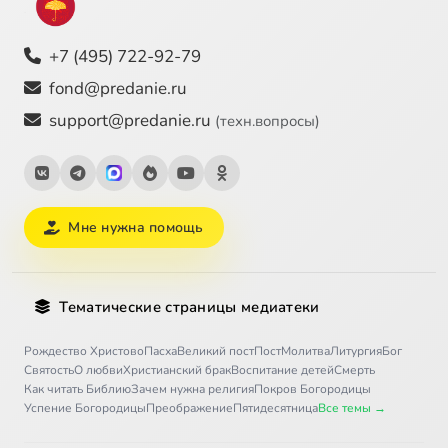
+7 (495) 722-92-79
fond@predanie.ru
support@predanie.ru
(техн.вопросы)
Мне нужна помощь
Тематические страницы медиатеки
Рождество Христово
Пасха
Великий пост
Пост
Молитва
Литургия
Бог
Святость
О любви
Христианский брак
Воспитание детей
Смерть
Как читать Библию
Зачем нужна религия
Покров Богородицы
Успение Богородицы
Преображение
Пятидесятница
Все темы →