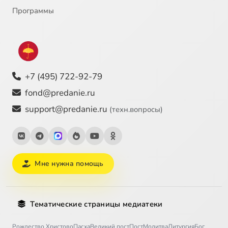
Программы
+7 (495) 722-92-79
fond@predanie.ru
support@predanie.ru
(техн.вопросы)
Мне нужна помощь
Тематические страницы медиатеки
Рождество Христово
Пасха
Великий пост
Пост
Молитва
Литургия
Бог