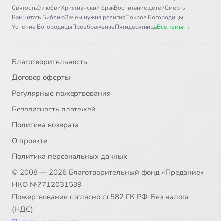
Святость
О любви
Христианский брак
Воспитание детей
Смерть
Как читать Библию
Зачем нужна религия
Покров Богородицы
Успение Богородицы
Преображение
Пятидесятница
Все темы →
Благотворительность
Договор оферты
Регулярные пожертвования
Безопасность платежей
Политика возврата
О проекте
Политика персональных данных
© 2008 — 2026 Благотворительный фонд «Предание»
НКО №7712031589
Пожертвование согласно ст.582 ГК РФ. Без налога
(НДС)