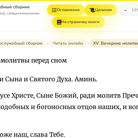
ебный сборник
−
Оглавление
Целиком
12
ко), священномученик
На страничку книги
ослужебный сборник
Читать онлайн
XV. Вечерние молитв
е молитвы перед сном
и Сына и Святого Духа. Аминь.
усе Христе, Сыне Божий, ради молитв Пре
подобных и богоносных отцов наших, и вс
Боже наш, слава Тебе.