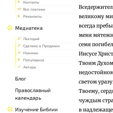
Контакты
Вседержитель
Все платежи
великому мил
Реквизиты
всегда пребы
Медиатека
меня мятежно
Лекторий
семя погибел
Сделано в Предании
Иисусе Хрис
Новинки
Популярное
Твоим Духом,
Авторы
недостойному
Блог
светом ураз
Православный
Твоему, серд
календарь
чуждым стра
Изучение Библии
в надлежащее