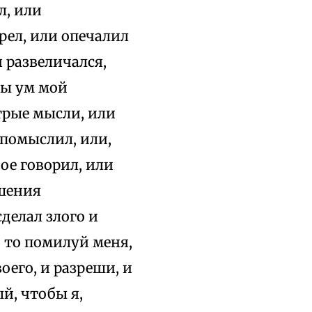
л, или
рел, или опечалил
и развеличался,
вы ум мой
трые мысли, или
 помыслил, или,
ое говорил, или
ешения
сделал злого и
 то помилуй меня,
оего, и разреши, и
й, чтобы я,