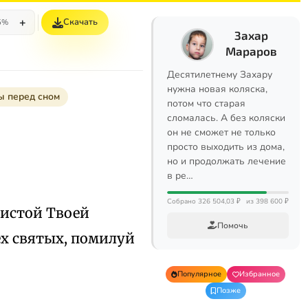
+
Скачать
5%
Захар
Мараров
Десятилетнему Захару
нужна новая коляска,
ы перед сном
потом что старая
сломалась. А без коляски
он не сможет не только
просто выходить из дома,
но и продолжать лечение
в ре…
Собрано 326 504,03 ₽
из 398 600 ₽
чистой Твоей
Помочь
ех святых, помилуй
Популярное
Избранное
Позже