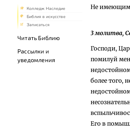
Не имеющим 
Колледж Наследие
Библия в искусстве
Записаться
3 молитва, С
Читать Библию
Господи, Цар
Рассылки и
помилуй меня
уведомления
недостойному
более того, н
недостойному
несознательн
вспыльчивос
Его в помышл