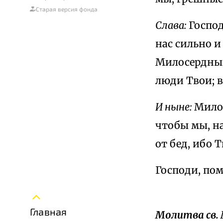
Старая версия фонда
Слава:
Господ
нас сильно и
Милосердный
люди Твои; в
И ныне:
Милос
чтобы мы, на
от бед, ибо 
Господи, по
Главная
Молитва св.