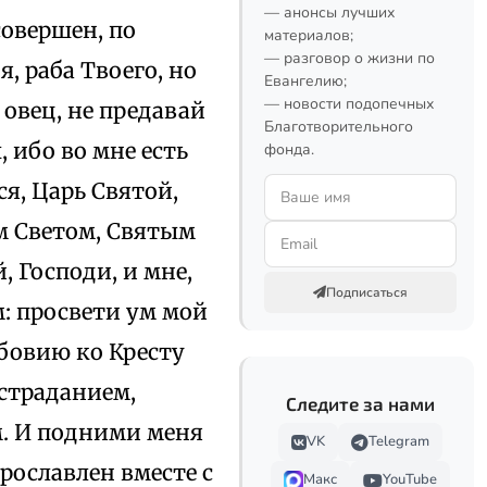
— анонсы лучших
совершен, по
материалов;
— разговор о жизни по
, раба Твоего, но
Евангелию;
— новости подопечных
 овец, не предавай
Благотворительного
 ибо во мне есть
фонда.
я, Царь Святой,
м Светом, Святым
 Господи, и мне,
Подписаться
м: просвети ум мой
бовию ко Кресту
 страданием,
Следите за нами
. И подними меня
VK
Telegram
рославлен вместе с
Макс
YouTube