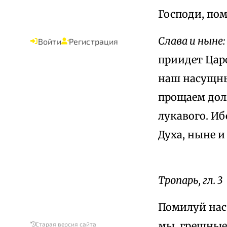
Господи, по
Слава и ныне:
Войти
Регистрация
приидет Царс
наш насущный
прощаем долж
лукавого. Иб
Духа, ныне и
Тропарь, гл. 3
Помилуй нас,
мы, грешные,
Старая версия сайта