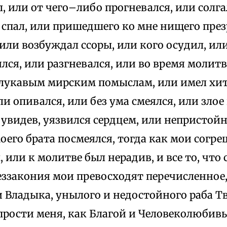
, или от чего–либо прогневался, или солга
спал, или пришедшего ко мне нищего през
 или возбуждал ссоры, или кого осудил, ил
лся, или разгневался, или во время молит
 лукавым мирским помыслам, или имел хи
ли опивался, или без ума смеялся, или злое
увидев, уязвился сердцем, или непристойн
оего брата посмеялся, тогда как мои согр
 или к молитве был нерадив, и все то, что 
еззакония мои превосходят перечисленное,
 Владыка, унылого и недостойного раба Тв
прости меня, как Благой и Человеколюбивы