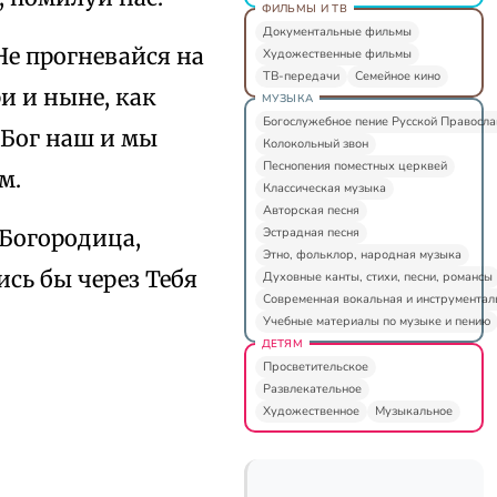
ФИЛЬМЫ И ТВ
Документальные фильмы
Не прогневайся на
Художественные фильмы
ТВ-передачи
Семейное кино
и и ныне, как
МУЗЫКА
Богослужебное пение Русской Правосл
 Бог наш и мы
Колокольный звон
Песнопения поместных церквей
м.
Классическая музыка
Авторская песня
Эстрадная песня
Богородица,
Этно, фольклор, народная музыка
ись бы через Тебя
Духовные канты, стихи, песни, романсы
Современная вокальная и инструментал
Учебные материалы по музыке и пению
ДЕТЯМ
Просветительское
Развлекательное
Художественное
Музыкальное