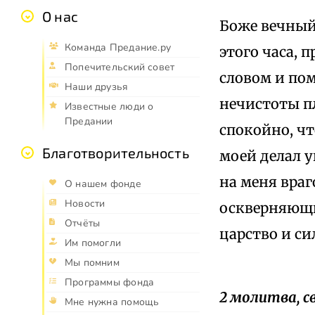
О нас
Боже вечный
Команда Предание.ру
этого часа, 
Попечительский совет
словом и по
Наши друзья
нечистоты пл
Известные люди о
Предании
спокойно, чт
Благотворительность
моей делал 
на меня враг
О нашем фонде
Новости
оскверняющи
Отчёты
царство и си
Им помогли
Мы помним
Программы фонда
2 молитва, с
Мне нужна помощь