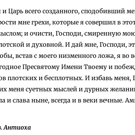
 и Царь всего созданного, сподобивший м
прости мне грехи, которые я совершил в это
мыслом; и очисти, Господи, смиренную мо
отской и духовной. И дай мне, Господи, э
обы, встав с моего низменного ложа, я во 
угодное Пресвятому Имени Твоему и побе
ов плотских и бесплотных. И избавь меня, 
х меня суетных мыслей и дурных желаний.
ла и слава ныне, всегда и в веки вечные. Ам
в. Антиоха