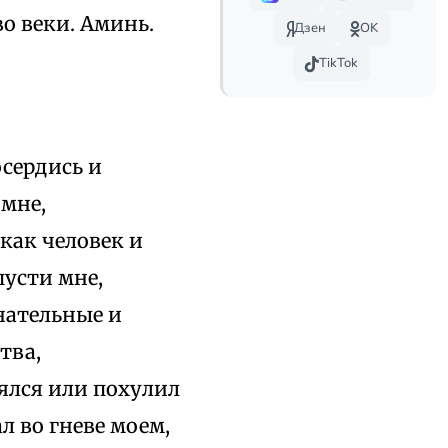
о веки. Аминь.
Дзен
OK
TikTok
осердись и
 мне,
как человек и
пусти мне,
нательные и
тва,
ялся или похулил
л во гневе моем,