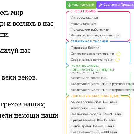
Наш лекторий
Сделано в Предан
есь мир
С ЧЕГО НАЧАТЬ
Интересующимся
 и вселись в нас;
Новоначальным
Приходским работникам
ши.
Регентам, певчим, клирошанам
СВЯЩЕННОЕ ПИСАНИЕ
Переводы Библии
милуй нас
Святоотеческие толкования
Современные комментарии
МОЛИТВОСЛОВЫ.
БОГОСЛУЖЕБНЫЕ ТЕКСТЫ
Молитвы по-русски
 веки веков.
Молитвы по-славянски
Богослужебные тексты на русском язык
Богослужебные тексты на церковнослав
СВЯТООТЕЧЕСКОЕ НАСЛЕДИЕ
Мужи апостольские. I—II века
 грехов наших;
Апологеты. II—III века
исцели немощи наши
Вселенские соборы. IV—VIII века
Средневековье. IX—XV века
Новое время. XVI—XIX века
Современность. XX—XXI века