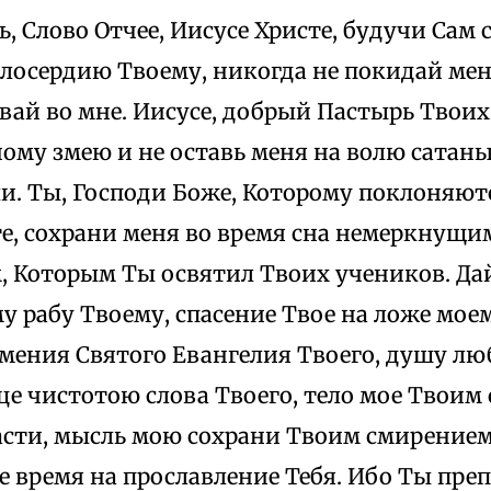
, Слово Отчее, Иисусе Христе, будучи Сам 
осердию Твоему, никогда не покидай меня
вай во мне. Иисусе, добрый Пастырь Твоих
му змею и не оставь меня на волю сатаны,
и. Ты, Господи Боже, Которому поклоняютс
те, сохрани меня во время сна немеркнущи
 Которым Ты освятил Твоих учеников. Дай,
 рабу Твоему, спасение Твое на ложе мое
умения Святого Евангелия Твоего, душу лю
це чистотою слова Твоего, тело мое Твоим
сти, мысль мою сохрани Твоим смирением
 время на прославление Тебя. Ибо Ты преп