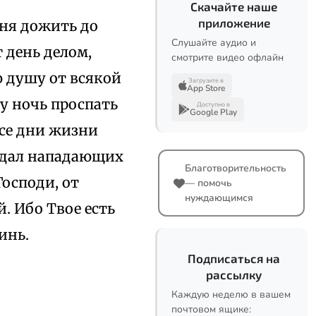
Скачайте наше
приложение
еня дожить до
Слушайте аудио и
т день делом,
смотрите видео офлайн
ю душу от всякой
Загрузите в
App Store
ту ночь проспать
Доступно в
Google Play
все дни жизни
ждал нападающих
Благотворительность
Господи, от
— помочь
нуждающимся
 Ибо Твое есть
инь.
Подписаться на
рассылку
Каждую неделю в вашем
почтовом ящике: