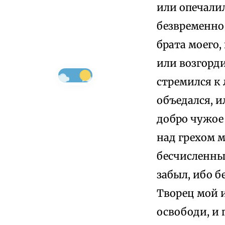
или опечалил
безвременно 
брата моего,
или возгорди
стремился к
объедался, и
добро чужое 
над грехом м
бесчисленны,
забыл, ибо б
Творец мой и
освободи, и 