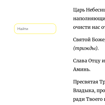
Царь Небесны
наполняющий,
очисти нас о
Святой Боже
(трижды)
.
Слава Отцу и
Аминь.
Пресвятая Тр
Владыка, пр
ради Твоего 