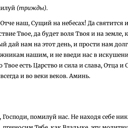
милуй
(трижды)
.
Отче наш, Сущий на небесах! Да святится и
твие Твое, да будет воля Твоя и на земле, к
 дай нам на этот день, и прости нам дол
никам нашим, и не введи нас в искушение
о Твое есть Царство и сила и слава, Отца и
 всегда и во веки веков. Аминь.
 Господи, помилуй нас. Не находя себе ни
 приносим Тебе, как Владыке, эту молитву