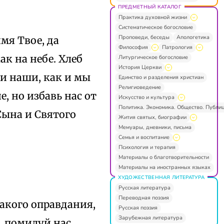
ПРЕДМЕТНЫЙ КАТАЛОГ
Практика духовной жизни
Систематическое богословие
Проповеди, беседы
Апологетика
мя Твое, да
Философия
Патрология
ак на небе. Хлеб
Литургическое богословие
История Церкви
ги наши, как и мы
Единство и разделения христиан
Религиоведение
, но избавь нас от
Искусство и культура
Политика. Экономика. Общество. Публи
 Сына и Святого
Жития святых, биографии
Мемуары, дневники, письма
Семья и воспитание
Психология и терапия
Материалы о благотворительности
Материалы на иностранных языках
ХУДОЖЕСТВЕННАЯ ЛИТЕРАТУРА
Русская литература
Переводная поэзия
какого оправдания,
Русская поэзия
Зарубежная литература
, помилуй нас.