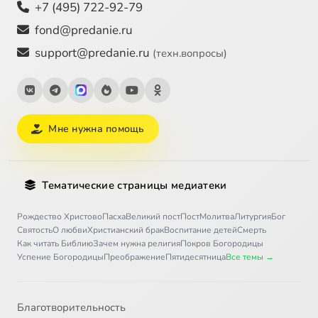
+7 (495) 722-92-79
fond@predanie.ru
support@predanie.ru
(техн.вопросы)
Мне нужна помощь
Тематические страницы медиатеки
Рождество Христово
Пасха
Великий пост
Пост
Молитва
Литургия
Бог
Святость
О любви
Христианский брак
Воспитание детей
Смерть
Как читать Библию
Зачем нужна религия
Покров Богородицы
Успение Богородицы
Преображение
Пятидесятница
Все темы →
Благотворительность