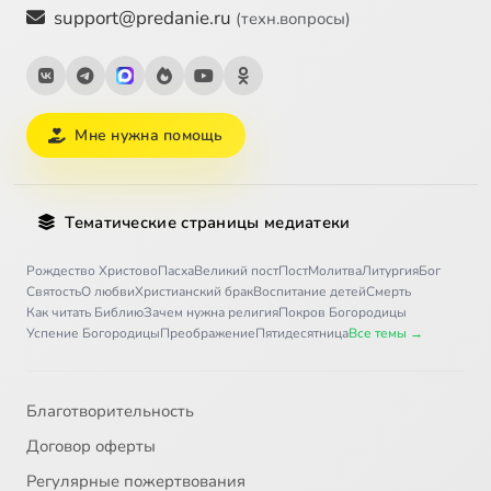
support@predanie.ru
(техн.вопросы)
Мне нужна помощь
Тематические страницы медиатеки
Рождество Христово
Пасха
Великий пост
Пост
Молитва
Литургия
Бог
Святость
О любви
Христианский брак
Воспитание детей
Смерть
Как читать Библию
Зачем нужна религия
Покров Богородицы
Успение Богородицы
Преображение
Пятидесятница
Все темы →
Благотворительность
Договор оферты
Регулярные пожертвования