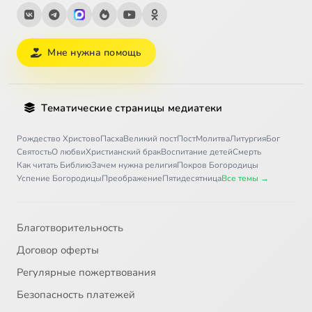
Мне нужна помощь
Тематические страницы медиатеки
Рождество Христово
Пасха
Великий пост
Пост
Молитва
Литургия
Бог
Святость
О любви
Христианский брак
Воспитание детей
Смерть
Как читать Библию
Зачем нужна религия
Покров Богородицы
Успение Богородицы
Преображение
Пятидесятница
Все темы →
Благотворительность
Договор оферты
Регулярные пожертвования
Безопасность платежей