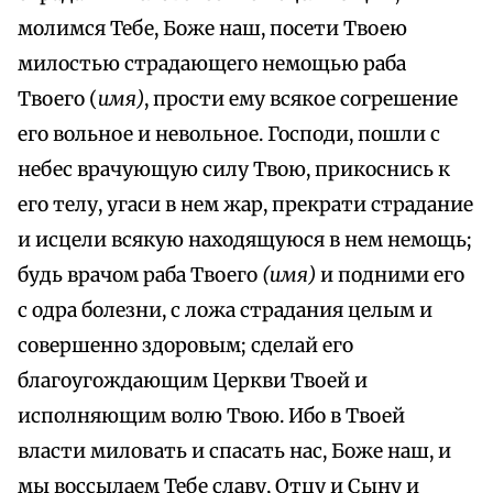
молимся Тебе, Боже наш, посети Твоею
милостью страдающего немощью раба
Твоего (
имя)
, прости ему всякое согрешение
его вольное и невольное. Господи, пошли с
небес врачующую силу Твою, прикоснись к
его телу, угаси в нем жар, прекрати страдание
и исцели всякую находящуюся в нем немощь;
будь врачом раба Твоего
(имя)
и подними его
с одра болезни, с ложа страдания целым и
совершенно здоровым; сделай его
благоугождающим Церкви Твоей и
исполняющим волю Твою. Ибо в Твоей
власти миловать и спасать нас, Боже наш, и
мы воссылаем Тебе славу, Отцу и Сыну и