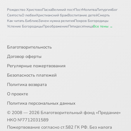
Рождество Христово
Пасха
Великий пост
Пост
Молитва
Литургия
Бог
Святость
О любви
Христианский брак
Воспитание детей
Смерть
Как читать Библию
Зачем нужна религия
Покров Богородицы
Успение Богородицы
Преображение
Пятидесятница
Все темы →
Благотворительность
Договор оферты
Регулярные пожертвования
Безопасность платежей
Политика возврата
О проекте
Политика персональных данных
© 2008 — 2026 Благотворительный фонд «Предание»
НКО №7712031589
Пожертвование согласно ст.582 ГК РФ. Без налога