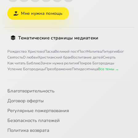
Мне нужна помощь
Тематические страницы медиатеки
Рождество Христово
Пасха
Великий пост
Пост
Молитва
Литургия
Бог
Святость
О любви
Христианский брак
Воспитание детей
Смерть
Как читать Библию
Зачем нужна религия
Покров Богородицы
Успение Богородицы
Преображение
Пятидесятница
Все темы →
Благотворительность
Договор оферты
Регулярные пожертвования
Безопасность платежей
Политика возврата