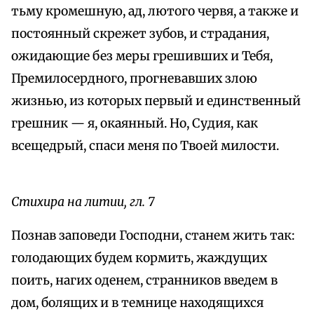
тьму кромешную, ад, лютого червя, а также и
постоянный скрежет зубов, и страдания,
ожидающие без меры грешивших и Тебя,
Премилосердного, прогневавших злою
жизнью, из которых первый и единственный
грешник — я, окаянный. Но, Судия, как
всещедрый, спаси меня по Твоей милости.
Стихира на литии, гл. 7
Познав заповеди Господни, станем жить так:
голодающих будем кормить, жаждущих
поить, нагих оденем, странников введем в
дом, болящих и в темнице находящихся