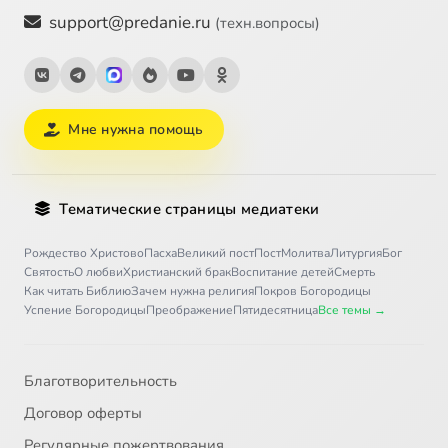
support@predanie.ru
(техн.вопросы)
Мне нужна помощь
Тематические страницы медиатеки
Рождество Христово
Пасха
Великий пост
Пост
Молитва
Литургия
Бог
Святость
О любви
Христианский брак
Воспитание детей
Смерть
Как читать Библию
Зачем нужна религия
Покров Богородицы
Успение Богородицы
Преображение
Пятидесятница
Все темы →
Благотворительность
Договор оферты
Регулярные пожертвования