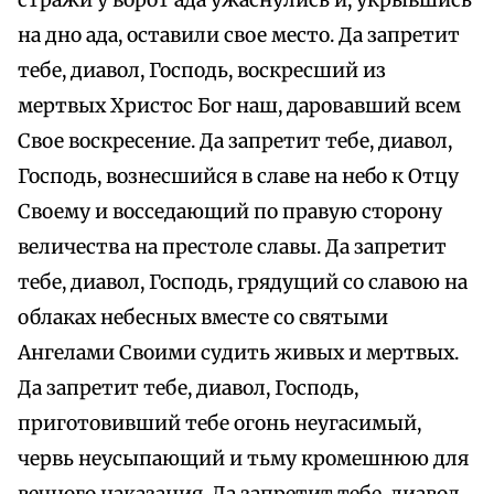
стражи у ворот ада ужаснулись и, укрывшись
на дно ада, оставили свое место. Да запретит
тебе, диавол, Господь, воскресший из
мертвых Христос Бог наш, даровавший всем
Свое воскресение. Да запретит тебе, диавол,
Господь, вознесшийся в славе на небо к Отцу
Своему и восседающий по правую сторону
величества на престоле славы. Да запретит
тебе, диавол, Господь, грядущий со славою на
облаках небесных вместе со святыми
Ангелами Своими судить живых и мертвых.
Да запретит тебе, диавол, Господь,
приготовивший тебе огонь неугасимый,
червь неусыпающий и тьму кромешнюю для