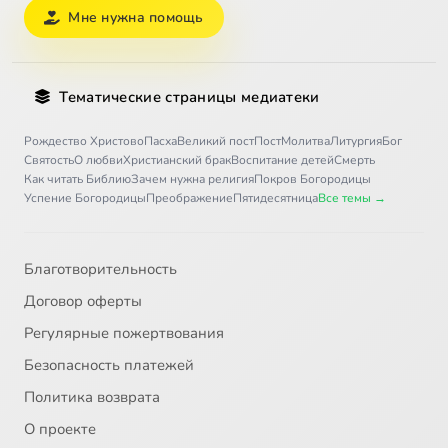
Мне нужна помощь
Тематические страницы медиатеки
Рождество Христово
Пасха
Великий пост
Пост
Молитва
Литургия
Бог
Святость
О любви
Христианский брак
Воспитание детей
Смерть
Как читать Библию
Зачем нужна религия
Покров Богородицы
Успение Богородицы
Преображение
Пятидесятница
Все темы →
Благотворительность
Договор оферты
Регулярные пожертвования
Безопасность платежей
Политика возврата
О проекте