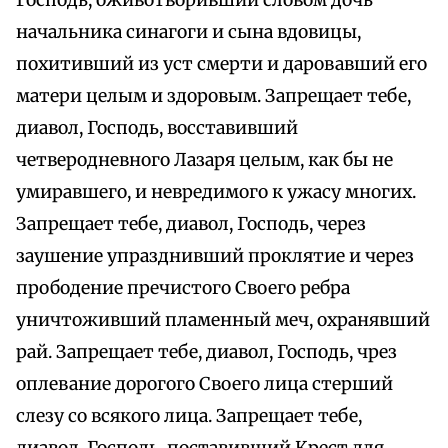
Господь, оживотворивший словом дочь
начальника синагоги и сына вдовицы,
похитивший из уст смерти и даровавший его
матери целым и здоровым. Запрещает тебе,
диавол, Господь, восставивший
четверодневного Лазаря целым, как бы не
умиравшего, и невредимого к ужасу многих.
Запрещает тебе, диавол, Господь, через
заушение упразднивший проклятие и через
прободение пречистого Своего ребра
уничтоживший пламенный меч, охранявший
рай. Запрещает тебе, диавол, Господь, чрез
оплевание дорогого Своего лица стерший
слезу со всякого лица. Запрещает тебе,