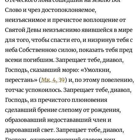
Отеческого лона сошедший на землю Бог
Слово и чрез достопоклоняемое,
неизъяснимое и пречистое воплощение от
Святой Девы неизъяснимо явившейся в мире
для того, чтобы спасти его, и низринув тебя с
неба Собственною силою, показать тебя пред
всеми погибшим. Запрещает тебе, диавол,
Господь, сказавший морю: «Умолкни,
перестань» (
Мк. 4, 39
) и, по этому повелению,
тотчас успокоилось. Запрещает тебе, диавол,
Господь, из пречистого плюновения
сделавший брение слепому от рождения,
образовавший недостававший член и
даровавший свет. Запрещает тебе, диавол,