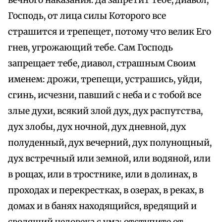
вечного наказания. Да запретит тебе, диавол,
Господь, от лица силы Которого все
страшится и трепещет, потому что велик Его
гнев, угрожающий тебе. Сам Господь
запрещает тебе, диавол, страшным Своим
именем: дрожи, трепещи, устрашись, уйди,
сгинь, исчезни, павший с неба и с тобой все
злые духи, всякий злой дух, дух распутства,
дух злобы, дух ночной, дух дневной, дух
полуденный, дух вечерний, дух полунощный,
дух встречный или земной, или водяной, или
в рощах, или в тростнике, или в долинах, в
проходах и перекрестках, в озерах, в реках, в
домах и в банях находящийся, вредящий и