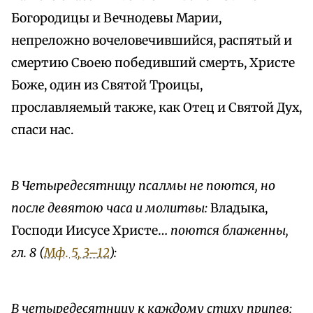
Богородицы и Вечнодевы Марии,
непреложно вочеловечившийся, распятый и
смертию Своею победивший смерть, Христе
Боже, один из Святой Троицы,
прославляемый также, как Отец и Святой Дух,
спаси нас.
В Четыредесятницу псалмы не поются, но
после девятою часа и молитвы:
Владыка,
Господи Иисусе Христе…
поются блаженны,
гл. 8 (
Мф. 5, 3–12
):
В четыредесятницу к каждому стиху припев: