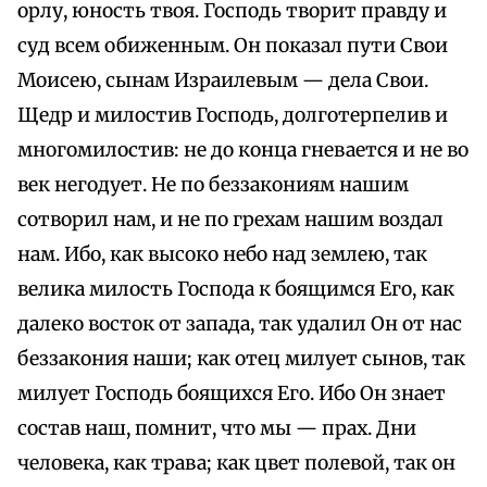
орлу, юность твоя. Господь творит правду и
суд всем обиженным. Он показал пути Свои
Моисею, сынам Израилевым — дела Свои.
Щедр и милостив Господь, долготерпелив и
многомилостив: не до конца гневается и не во
век негодует. Не по беззакониям нашим
сотворил нам, и не по грехам нашим воздал
нам. Ибо, как высоко небо над землею, так
велика милость Господа к боящимся Его, как
далеко восток от запада, так удалил Он от нас
беззакония наши; как отец милует сынов, так
милует Господь боящихся Его. Ибо Он знает
состав наш, помнит, что мы — прах. Дни
человека, как трава; как цвет полевой, так он