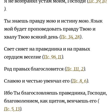
Я не возбранял устам моим, Господи
(
Пс. 39, 10
).
Ты знаешь правду мою и истину мою. Язык
мой будет проповедовать правду Твою и
хвалу Твою всякий день
(
Пс. 34, 28
)
.
Свет сияет на праведника и на правых
сердцем веселие
(
Пс. 96, 11
).
Род правых благословится
(
Пс. 111, 2
).
Славою и честью увенчал его
(
Пс. 8, 6
).
Ибо Ты благословляешь праведника, Господи,
благоволением, как щитом, венчаешь его
(
Пс. 5, 13
).