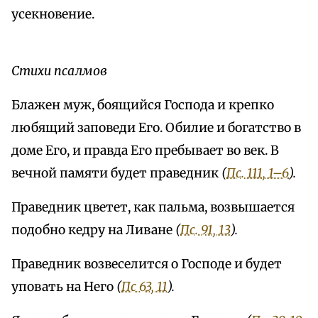
усекновение.
Стихи псалмов
Блажен муж, боящийся Господа и крепко
любящий заповеди Его. Обилие и богатство в
доме Его, и правда Его пребывает во век. В
вечной памяти будет праведник
(
Пс. 111, 1–6
).
Праведник цветет, как пальма, возвышается
подобно кедру на Ливане
(
Пс. 91, 13
).
Праведник возвеселится о Господе и будет
уповать на Него
(
Пс 63, 11
).