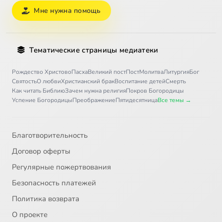
Мне нужна помощь
Тематические страницы медиатеки
Рождество Христово
Пасха
Великий пост
Пост
Молитва
Литургия
Бог
Святость
О любви
Христианский брак
Воспитание детей
Смерть
Как читать Библию
Зачем нужна религия
Покров Богородицы
Успение Богородицы
Преображение
Пятидесятница
Все темы →
Благотворительность
Договор оферты
Регулярные пожертвования
Безопасность платежей
Политика возврата
О проекте