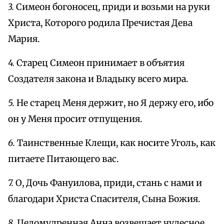
3.
Симеон богоносец, приди и возьми на руки
Христа, Которого родила Пречистая Дева
Мария.
4.
Старец Симеон принимает в объятия
Создателя закона и Владыку всего мира.
5.
Не старец Меня держит, но Я держу его, ибо
он у Меня просит отпущения.
6.
Таинственные Клещи, как носите Уголь, как
питаете Питающего вас.
7.
О, Дочь Фануилова, приди, стань с нами и
благодари Христа Спасителя, Сына Божия.
8.
Целомудренная Анна возвещает чудесное,