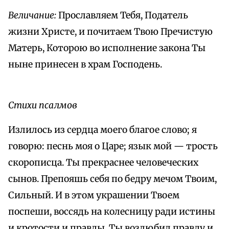
Величание:
Прославляем Тебя, Податель
жизни Христе, и почитаем Твою Пречистую
Матерь, Которою во исполнение закона Ты
ныне принесен в храм Господень.
Стихи псалмов
Излилось из сердца моего благое слово; я
говорю: песнь моя о Царе; язык мой — трость
скорописца. Ты прекраснее человеческих
сынов. Препояшь себя по бедру мечом Твоим,
Сильный. И в этом украшении Твоем
поспеши, воссядь на колесницу ради истины
и кротости и правды. Ты возлюбил правду и