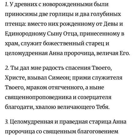
1.
У древних с новорожденными были
приносимы две горлицы и два голубиных
птенца: вместо них рожденному от Девы и
Единородному Сыну Отца, принесенному в
храм, служит божественный старец и
целомудренная Анна пророчица, величая Его.
2.
Ты дал мне радость спасения Твоего,
Христе, взывал Симеон; прими служителя
Твоего, мраком отягченного, а ныне
священнопроповедника и созерцателя
благодати, хвалою величающего Тебя.
3.
Целомудренная и праведная старица Анна
пророчица со священным благоговением