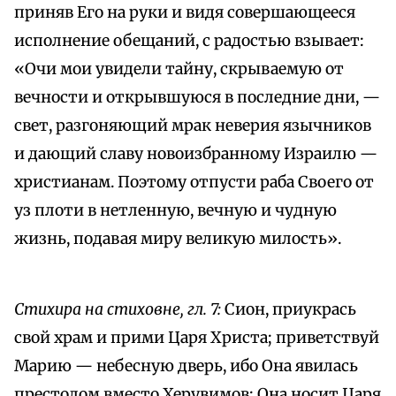
приняв Его на руки и видя совершающееся
исполнение обещаний, с радостью взывает:
«Очи мои увидели тайну, скрываемую от
вечности и открывшуюся в последние дни, —
свет, разгоняющий мрак неверия язычников
и дающий славу новоизбранному Израилю —
христианам. Поэтому отпусти раба Своего от
уз плоти в нетленную, вечную и чудную
жизнь, подавая миру великую милость».
Стихира на стиховне, гл. 7:
Сион, приукрась
свой храм и прими Царя Христа; приветствуй
Марию — небесную дверь, ибо Она явилась
престолом вместо Херувимов; Она носит Царя