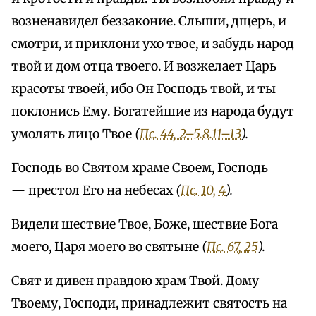
возненавидел беззаконие. Слыши, дщерь, и
смотри, и приклони ухо твое, и забудь народ
твой и дом отца твоего. И возжелает Царь
красоты твоей, ибо Он Господь твой, и ты
поклонись Ему. Богатейшие из народа будут
умолять лицо Твое
(
Пс. 44, 2–5.8.11–13
).
Господь во Святом храме Своем, Господь
— престол Его на небесах
(
Пс. 10, 4
).
Видели шествие Твое, Боже, шествие Бога
моего, Царя моего во святыне
(
Пс. 67, 25
).
Свят и дивен правдою храм Твой. Дому
Твоему, Господи, принадлежит святость на