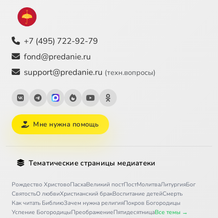
+7 (495) 722-92-79
fond@predanie.ru
support@predanie.ru
(техн.вопросы)
Мне нужна помощь
Тематические страницы медиатеки
Рождество Христово
Пасха
Великий пост
Пост
Молитва
Литургия
Бог
Святость
О любви
Христианский брак
Воспитание детей
Смерть
Как читать Библию
Зачем нужна религия
Покров Богородицы
Успение Богородицы
Преображение
Пятидесятница
Все темы →