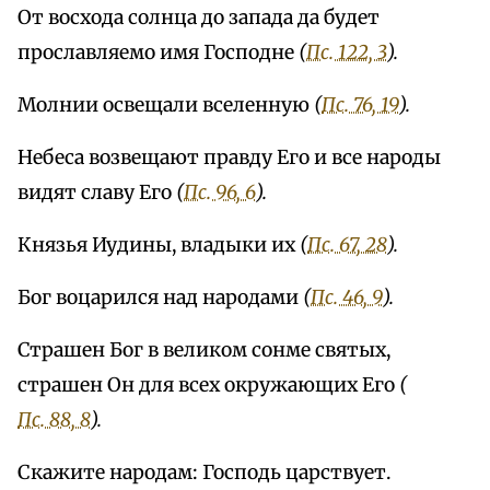
От восхода солнца до запада да будет
прославляемо имя Господне
(
Пс. 122, 3
).
Молнии освещали вселенную
(
Пс. 76, 19
).
Небеса возвещают правду Его и все народы
видят славу Его
(
Пс. 96, 6
).
Князья Иудины, владыки их
(
Пс. 67, 28
).
Бог воцарился над народами
(
Пс. 46, 9
).
Страшен Бог в великом сонме святых,
страшен Он для всех окружающих Его
(
Пс. 88, 8
).
Скажите народам: Господь царствует.