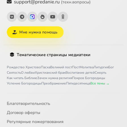
support@predanie.ru
(техн.вопросы)
Мне нужна помощь
Тематические страницы медиатеки
Рождество Христово
Пасха
Великий пост
Пост
Молитва
Литургия
Бог
Святость
О любви
Христианский брак
Воспитание детей
Смерть
Как читать Библию
Зачем нужна религия
Покров Богородицы
Успение Богородицы
Преображение
Пятидесятница
Все темы →
Благотворительность
Договор оферты
Регулярные пожертвования