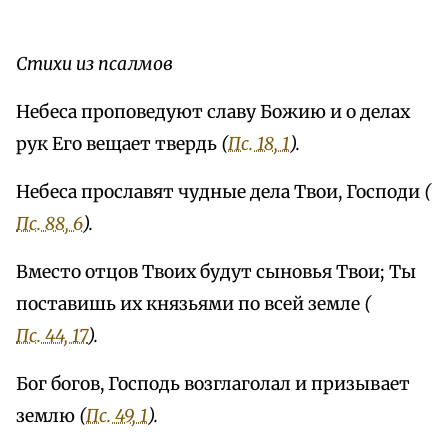
Стихи из псалмов
Небеса проповедуют славу Божию и о делах
рук Его вещает твердь
(
Пс. 18, 1
).
Небеса прославят чудные дела Твои, Господи
(
Пс. 88, 6
).
Вместо отцов Твоих будут сыновья Твои; Ты
поставишь их князьями по всей земле
(
Пс. 44, 17
).
Бог богов, Господь возглаголал и призывает
землю
(
Пс. 49, 1
).