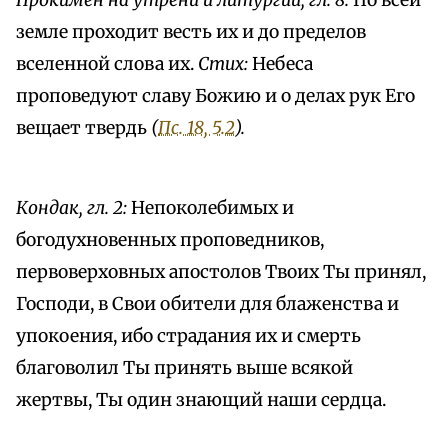
Прокимен на утрени и литургии, гл. 8:
По всей
земле проходит весть их и до пределов
вселенной слова их.
Стих:
Небеса
проповедуют славу Божию и о делах рук Его
вещает твердь
(
Пс. 18, 5.2
).
Кондак, гл. 2:
Непоколебимых и
богодухновенных проповедников,
первоверховных апостолов Твоих Ты принял,
Господи, в Свои обители для блаженства и
упокоения, ибо страдания их и смерть
благоволил Ты принять выше всякой
жертвы, Ты один знающий наши сердца.