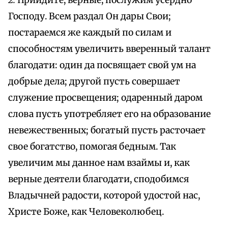
2.
Приидите, верные, послужим усердно
Господу. Всем раздал Он дары Свои;
постараемся же каждый по силам и
способностям увеличить вверенный талант
благодати: один да посвящает свой ум на
добрые дела; другой пусть совершает
служение просвещения; одаренный даром
слова пусть употребляет его на образование
невежественных; богатый пусть расточает
свое богатство, помогая бедным. Так
увеличим мы данное нам взаймы и, как
верные деятели благодати, сподобимся
Владычней радости, которой удостой нас,
Христе Боже, как Человеколюбец.