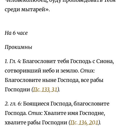
Человеколюбец, буду проповедовать Тебя
среди мытарей».
На 6 часе
Прокимны
1. Гл. 4:
Благословит тебя Господь с Сиона,
сотворивший небо и землю.
Стих:
Благословите ныне Господа, все рабы
Господни
(
Пс. 133, 3.1
).
2. гл. 6:
Боящиеся Господа, благословите
Господа.
Стих:
Хвалите имя Господне,
хвалите рабы Господни
(
Пс. 134, 20.1
).