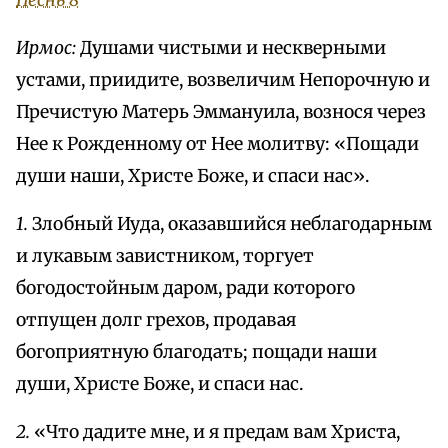
Песнь 8
Ирмос:
Душами чистыми и нескверными
устами, приидите, возвеличим Непорочную и
Пречистую Матерь Эммануила, вознося через
Нее к Рожденному от Нее молитву: «Пощади
души наши, Христе Боже, и спаси нас».
1.
Злобный Иуда, оказавшийся неблагодарным
и лукавым завистником, торгует
богодостойным даром, ради которого
отпущен долг грехов, продавая
богоприятную благодать; пощади наши
души, Христе Боже, и спаси нас.
2.
«Что дадите мне, и я предам вам Христа,