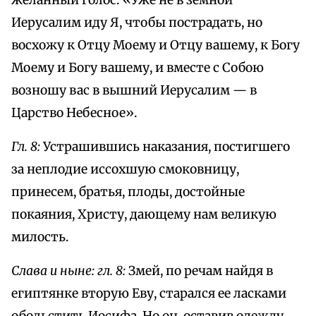
желанный голос: «Уже не в земной
Иерусалим иду Я, чтобы пострадать, но
восхожу к Отцу Моему и Отцу вашему, к Богу
Моему и Богу вашему, и вместе с Собою
возношу вас в вышний Иерусалим — в
Царство Небесное».
Гл. 8:
Устрашившись наказания, постигшего
за неплодие иссохшую смоковницу,
принесем, братья, плоды, достойные
покаяния, Христу, дающему нам великую
милость.
Слава и ныне: гл. 8:
Змей, по речам найдя в
египтянке вторую Еву, старался ее ласками