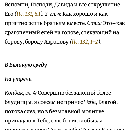
Вспомни, Господи, Давида и все сокрушение
Его
(
Пс. 131, 8.1
). 2. гл. 4:
Как хорошо и как
приятно жить братьям вместе.
Стих:
Это–как
драгоценный елей на голове, стекающий на
бороду, бороду Ааронову
(
Пс. 132, 1–2
).
В Великую среду
На утрени
Кондак, гл. 4:
Совершив беззаконий более
блудницы, я совсем не принес Тебе, Благой,
потока слез, но в безмолвной молитве
припадаю к Тебе, с любовию лобызая