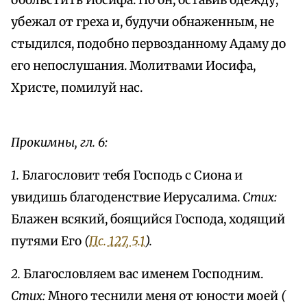
обольстить Иосифа. Но он, оставив одежду,
убежал от греха и, будучи обнаженным, не
стыдился, подобно первозданному Адаму до
его непослушания. Молитвами Иосифа,
Христе, помилуй нас.
Прокимны, гл. 6:
1.
Благословит тебя Господь с Сиона и
увидишь благоденствие Иерусалима.
Стих:
Блажен всякий, боящийся Господа, ходящий
путями Его
(
Пс. 127, 5.1
).
2.
Благословляем вас именем Господним.
Стих:
Много теснили меня от юности моей
(