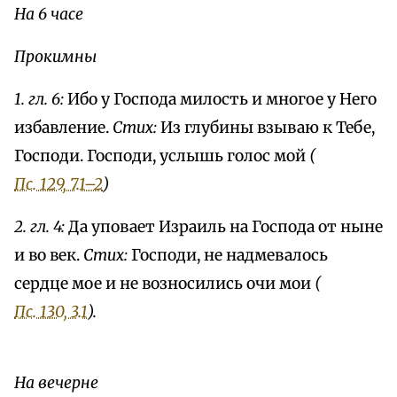
На 6 часе
Прокимны
1. гл. 6:
Ибо у Господа милость и многое у Него
избавление.
Стих:
Из глубины взываю к Тебе,
Господи. Господи, услышь голос мой
(
Пс. 129, 7.1–2
)
2. гл. 4:
Да уповает Израиль на Господа от ныне
и во век.
Стих:
Господи, не надмевалось
сердце мое и не возносились очи мои
(
Пс. 130, 3.1
).
На вечерне