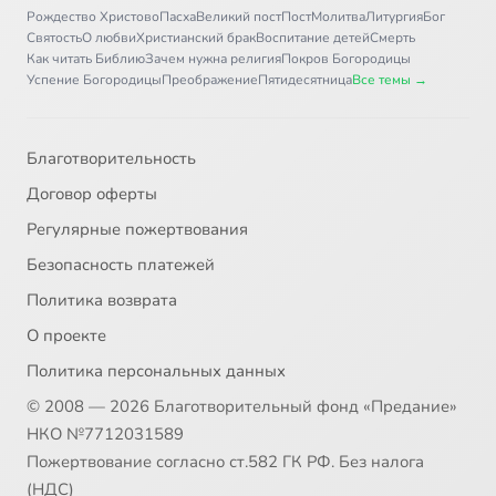
Рождество Христово
Пасха
Великий пост
Пост
Молитва
Литургия
Бог
Святость
О любви
Христианский брак
Воспитание детей
Смерть
Как читать Библию
Зачем нужна религия
Покров Богородицы
Успение Богородицы
Преображение
Пятидесятница
Все темы →
Благотворительность
Договор оферты
Регулярные пожертвования
Безопасность платежей
Политика возврата
О проекте
Политика персональных данных
© 2008 — 2026 Благотворительный фонд «Предание»
НКО №7712031589
Пожертвование согласно ст.582 ГК РФ. Без налога
(НДС)