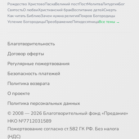
Рождество Христово
Пасха
Великий пост
Пост
Молитва
Литургия
Бог
Святость
О любви
Христианский брак
Воспитание детей
Смерть
Как читать Библию
Зачем нужна религия
Покров Богородицы
Успение Богородицы
Преображение
Пятидесятница
Все темы →
Благотворительность
Договор оферты
Регулярные пожертвования
Безопасность платежей
Политика возврата
О проекте
Политика персональных данных
© 2008 — 2026 Благотворительный фонд «Предание»
НКО №7712031589
Пожертвование согласно ст.582 ГК РФ. Без налога
(НДС)