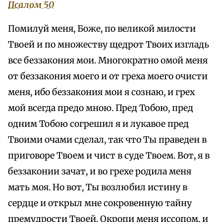
Псалом 50
Помилуй меня, Боже, по великой милости
Твоей и по множеству щедрот Твоих изгладь
все беззакония мои. Многократно омой меня
от беззакония моего и от греха моего очисти
меня, ибо беззакония мои я сознаю, и грех
мой всегда предо мною. Пред Тобою, пред
одним Тобою согрешил я и лукавое пред
Твоими очами сделал, так что Ты праведен в
приговоре Твоем и чист в суде Твоем. Вот, я в
беззаконии зачат, и во грехе родила меня
мать моя. Но вот, Ты возлюбил истину в
сердце и открыл мне сокровенную тайну
премудрости Твоей. Окропи меня иссопом, и