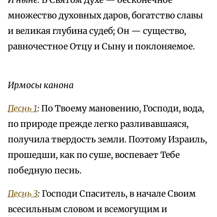
И ныне:
В Святом Духе — бесконечное
множество духовных даров, богатство славы
и великая глубина судеб; Он — существо,
равночестное Отцу и Сыну и поклоняемое.
Ирмосы канона
Песнь 1
:
По Твоему мановению, Господи, вода,
по природе прежде легко разливавшаяся,
получила твердость земли. Поэтому Израиль,
прошедши, как по суше, воспевает Тебе
победную песнь.
Песнь 3
:
Господи Спаситель, в начале Своим
всесильным словом и всемогущим и