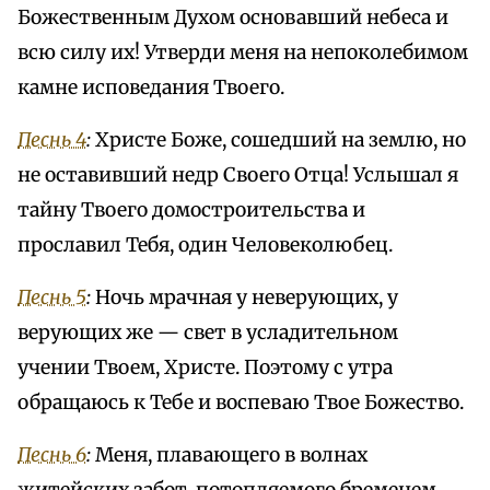
Божественным Духом основавший небеса и
всю силу их! Утверди меня на непоколебимом
камне исповедания Твоего.
Песнь 4
:
Христе Боже, сошедший на землю, но
не оставивший недр Своего Отца! Услышал я
тайну Твоего домостроительства и
прославил Тебя, один Человеколюбец.
Песнь 5
:
Ночь мрачная у неверующих, у
верующих же — свет в усладительном
учении Твоем, Христе. Поэтому с утра
обращаюсь к Тебе и воспеваю Твое Божество.
Песнь 6
:
Меня, плавающего в волнах