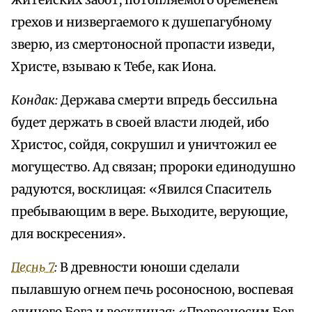
житейских забот, потопляемого бременем
грехов и низвергаемого к душепагубному
зверю, из смертоносной пропасти изведи,
Христе, взываю к Тебе, как Иона.
Кондак:
Держава смерти впредь бессильна
будет держать в своей власти людей, ибо
Христос, сойдя, сокрушил и уничтожил ее
могущество. Ад связан; пророки единодушно
радуются, восклицая: «Явился Спаситель
пребывающим в вере. Выходите, верующие,
для воскресения».
Песнь 7
:
В древности юноши сделали
пылавшую огнем печь росоносною, воспевая