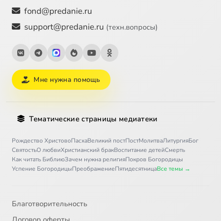
fond@predanie.ru
support@predanie.ru
(техн.вопросы)
Мне нужна помощь
Тематические страницы медиатеки
Рождество Христово
Пасха
Великий пост
Пост
Молитва
Литургия
Бог
Святость
О любви
Христианский брак
Воспитание детей
Смерть
Как читать Библию
Зачем нужна религия
Покров Богородицы
Успение Богородицы
Преображение
Пятидесятница
Все темы →
Благотворительность
Договор оферты