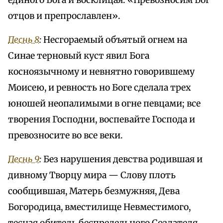
единого Бога и восклицая: «Превозносим Бог
отцов и препрославлен».
Песнь 8
:
Несгораемый объятый огнем на
Синае терновый куст явил Бога
косноязычному и невнятно говорившему
Моисею, и ревность но Боге сделала трех
юношей неопалимыми в огне певцами; все
творения Господни, воспевайте Господа и
превозносите во все веки.
Песнь 9
:
Без нарушения девства родившая и
дивному Творцу мира — Слову плоть
сообщившая, Матерь безмужняя, Дева
Богородица, вместилище Невместимого,