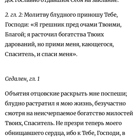
достославно отдавшим Себя на заклание.
2. гл. 2:
Молитву блудного приношу Тебе,
Господи: «Я грешник пред очами Твоими,
Благой; я расточил богатства Твоих
дарований, но прими меня, кающегося,
Спаситель, и спаси меня».
Седален, гл. 1
Объятия отцовские раскрыть мне поспеши;
блудно растратил я мою жизнь, безучастно
смотря на неисчерпаемое богатство милостей
Твоих, Спаситель. Не презри теперь моего
обнищавшего сердца, ибо к Тебе, Господи, в