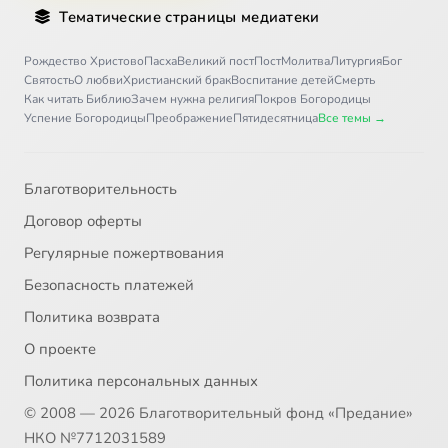
Тематические страницы медиатеки
Рождество Христово
Пасха
Великий пост
Пост
Молитва
Литургия
Бог
Святость
О любви
Христианский брак
Воспитание детей
Смерть
Как читать Библию
Зачем нужна религия
Покров Богородицы
Успение Богородицы
Преображение
Пятидесятница
Все темы →
Благотворительность
Договор оферты
Регулярные пожертвования
Безопасность платежей
Политика возврата
О проекте
Политика персональных данных
© 2008 — 2026 Благотворительный фонд «Предание»
НКО №7712031589