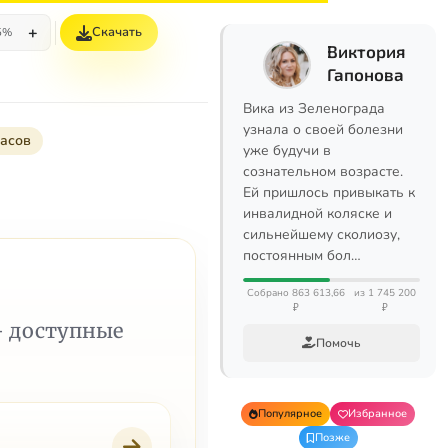
+
Скачать
5%
Виктория
Гапонова
Вика из Зеленограда
узнала о своей болезни
часов
уже будучи в
сознательном возрасте.
Ей пришлось привыкать к
инвалидной коляске и
сильнейшему сколиозу,
постоянным бол…
Собрано 863 613,66
из 1 745 200
₽
₽
— доступные
Помочь
Популярное
Избранное
Позже