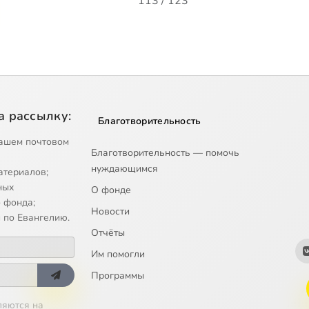
113 / 123
а рассылку:
Благотворительность
ашем почтовом
Благотворительность — помочь
нуждающимся
атериалов;
ных
О фонде
 фонда;
Новости
 по Евангелию.
Отчёты
Им помогли
Программы
ляются на