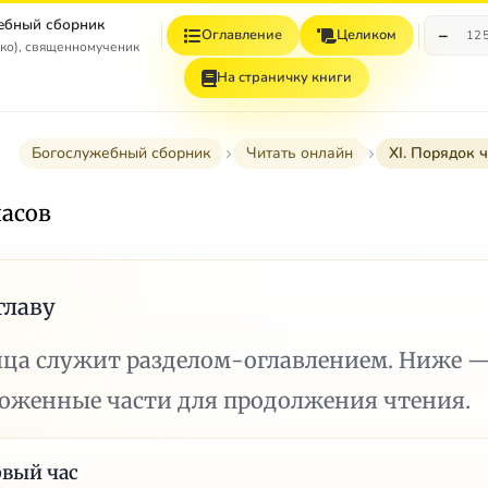
ебный сборник
−
Оглавление
Целиком
12
ко), священномученик
На страничку книги
Богослужебный сборник
Читать онлайн
XI. Порядок 
часов
главу
ица служит разделом-оглавлением. Ниже 
ложенные части для продолжения чтения.
вый час