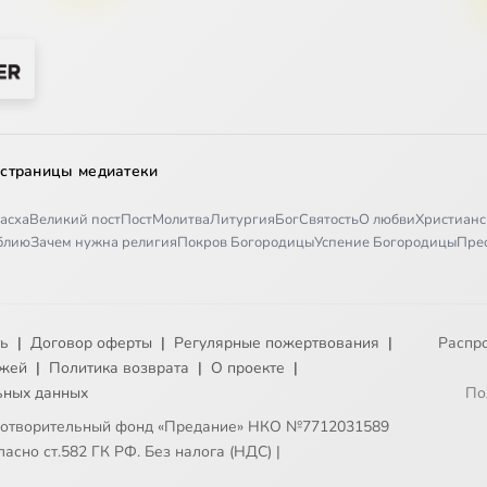
 страницы медиатеки
асха
Великий пост
Пост
Молитва
Литургия
Бог
Святость
О любви
Христианс
иблию
Зачем нужна религия
Покров Богородицы
Успение Богородицы
Пре
ть
|
Договор оферты
|
Регулярные пожертвования
|
Распр
ежей
|
Политика возврата
|
О проекте
|
ьных данных
По
готворительный фонд «Предание» НКО №7712031589
асно ст.582 ГК РФ. Без налога (НДС)
|