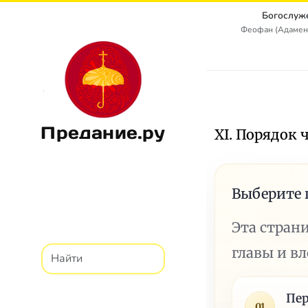
Богослуж
Феофан (Адамен
Предание.ру
XI. Порядок 
Выберите 
Эта стран
главы и в
Пер
01