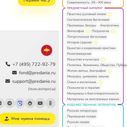
Первый час
Современность. XX—XXI века
ПРЕДМЕТНЫЙ КАТАЛОГ
Практика духовной жизни
Систематическое богословие
Проповеди, беседы
Апологетика
Философия
Патрология
Литургическое богословие
История Церкви
Единство и разделения христиан
Религиоведение
Искусство и культура
+7 (495) 722-92-79
Политика. Экономика. Общество. Публи
Жития святых, биографии
fond@predanie.ru
Мемуары, дневники, письма
support@predanie.ru
Семья и воспитание
Психология и терапия
(техн.вопросы)
Материалы о благотворительности
Материалы на иностранных языках
ХУДОЖЕСТВЕННАЯ ЛИТЕРАТУРА
Русская литература
Переводная поэзия
Мне нужна помощь
Русская поэзия