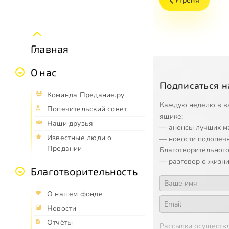
Утреня
Главная
О нас
Подписаться н
Команда Предание.ру
Каждую неделю в в
Попечительский совет
ящике:
Наши друзья
— анонсы лучших м
Известные люди о
— новости подопеч
Предании
Благотворительного
— разговор о жизни
Благотворительность
О нашем фонде
Новости
Отчёты
Рассылки осуществ