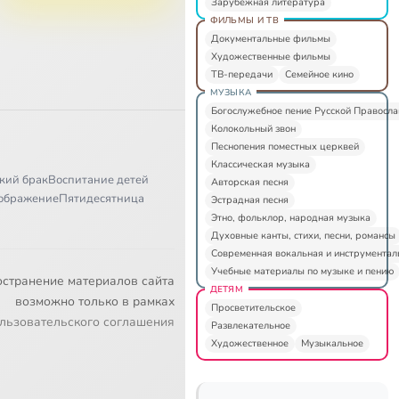
Зарубежная литература
ФИЛЬМЫ И ТВ
Документальные фильмы
Художественные фильмы
ТВ-передачи
Семейное кино
МУЗЫКА
Богослужебное пение Русской Правосл
Колокольный звон
Песнопения поместных церквей
Классическая музыка
кий брак
Воспитание детей
Авторская песня
ображение
Пятидесятница
Эстрадная песня
Этно, фольклор, народная музыка
Духовные канты, стихи, песни, романсы
Современная вокальная и инструментал
Учебные материалы по музыке и пению
остранение материалов сайта
ДЕТЯМ
возможно только в рамках
Просветительское
льзовательского соглашения
Развлекательное
Художественное
Музыкальное