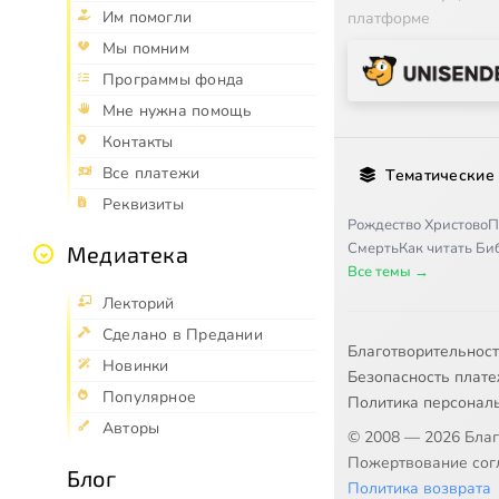
Им помогли
платформе
Мы помним
Программы фонда
Мне нужна помощь
Контакты
Все платежи
Тематические
Реквизиты
Рождество Христово
П
Смерть
Как читать Б
Медиатека
Все темы →
Лекторий
Сделано в Предании
Благотворительнос
Новинки
Безопасность плат
Популярное
Политика персонал
Авторы
© 2008 — 2026 Бла
Пожертвование согл
Блог
Политика возврата