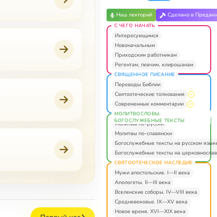
Наш лекторий
Сделано в Предан
С ЧЕГО НАЧАТЬ
Интересующимся
Новоначальным
Приходским работникам
Регентам, певчим, клирошанам
СВЯЩЕННОЕ ПИСАНИЕ
Переводы Библии
Святоотеческие толкования
Современные комментарии
МОЛИТВОСЛОВЫ.
БОГОСЛУЖЕБНЫЕ ТЕКСТЫ
Молитвы по-русски
Молитвы по-славянски
Богослужебные тексты на русском язык
Богослужебные тексты на церковнослав
СВЯТООТЕЧЕСКОЕ НАСЛЕДИЕ
Мужи апостольские. I—II века
Апологеты. II—III века
Вселенские соборы. IV—VIII века
Средневековье. IX—XV века
Новое время. XVI—XIX века