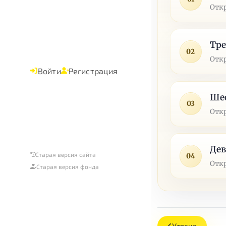
Отк
Тре
02
Отк
Войти
Регистрация
Шес
03
Отк
Дев
Старая версия сайта
04
Отк
Старая версия фонда