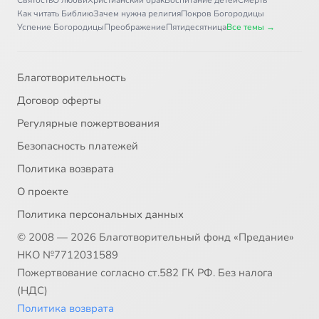
Святость
О любви
Христианский брак
Воспитание детей
Смерть
Как читать Библию
Зачем нужна религия
Покров Богородицы
Успение Богородицы
Преображение
Пятидесятница
Все темы →
Благотворительность
Договор оферты
Регулярные пожертвования
Безопасность платежей
Политика возврата
О проекте
Политика персональных данных
© 2008 — 2026 Благотворительный фонд «Предание»
НКО №7712031589
Пожертвование согласно ст.582 ГК РФ. Без налога
(НДС)
Политика возврата