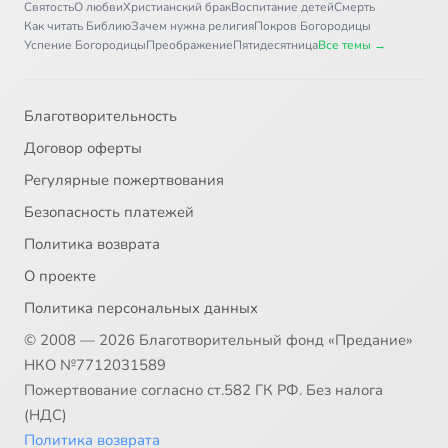
Святость
О любви
Христианский брак
Воспитание детей
Смерть
Как читать Библию
Зачем нужна религия
Покров Богородицы
Успение Богородицы
Преображение
Пятидесятница
Все темы →
Благотворительность
Договор оферты
Регулярные пожертвования
Безопасность платежей
Политика возврата
О проекте
Политика персональных данных
© 2008 — 2026 Благотворительный фонд «Предание»
НКО №7712031589
Пожертвование согласно ст.582 ГК РФ. Без налога
(НДС)
Политика возврата