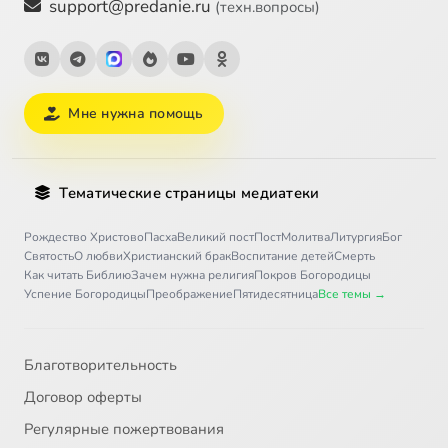
support@predanie.ru
(техн.вопросы)
Мне нужна помощь
Тематические страницы медиатеки
Рождество Христово
Пасха
Великий пост
Пост
Молитва
Литургия
Бог
Святость
О любви
Христианский брак
Воспитание детей
Смерть
Как читать Библию
Зачем нужна религия
Покров Богородицы
Успение Богородицы
Преображение
Пятидесятница
Все темы →
Благотворительность
Договор оферты
Регулярные пожертвования