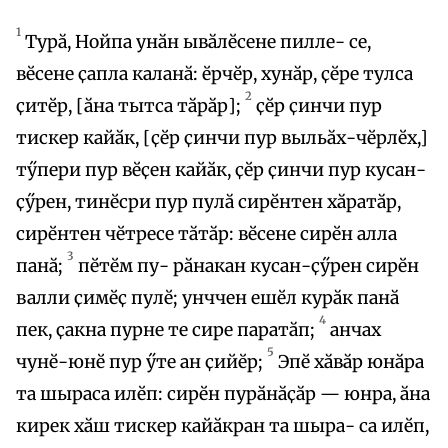
1
Турӑ, Нойпа унӑн ывӑлӗсене пилле- се,
вӗсене ҫапла каланӑ: ӗрчӗр, хунӑр, ҫӗре тулса
2
ҫитӗр, [ӑна тытса тӑрӑр];
ҫӗр ҫинчи пур
тискер кайӑк, [ҫӗр ҫинчи пур выльӑх-чӗрлӗх,]
тӳпери пур вӗҫен кайӑк, ҫӗр ҫинчи пур кусан-
ҫӳрен, тинӗсри пур пулӑ сирӗнтен хӑратӑр,
сирӗнтен чӗтресе тӑтӑр: вӗсене сирӗн алла
3
панӑ;
пӗтӗм пу- рӑнакан кусан-ҫӳрен сирӗн
валли ҫимӗҫ пулӗ; унччен ешӗл курӑк панӑ
4
пек, ҫакна пурне те сире паратӑп;
анчах
5
чунӗ-юнӗ пур ӳте ан ҫийӗр;
Эпӗ хӑвӑр юнӑра
та шыраса илӗп: сирӗн пурӑнӑҫӑр — юнра, ӑна
кирек хӑш тискер кайӑкран та шыра- са илӗп,