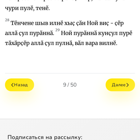
чури пулӗ, тенӗ.
28
Тӗнчене шыв илнӗ хыҫ ҫӑн Ной виҫ - ҫӗр
29
аллӑ ҫул пурӑннӑ.
Ной пурӑннӑ кунҫул пурӗ
тӑхӑрҫӗр аллӑ ҫул пулнӑ, вӑл вара вилнӗ.
9 / 50
Назад
Далее
Подписаться на рассылку: