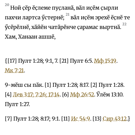
20
Ной ҫӗр ӗҫлеме пуҫланӑ, вӑл иҫӗм ҫырли
21
пахчи лартса ӳстернӗ;
вӑл иҫӗм эрехӗ ӗҫнӗ те
22
ӳсӗрӗлнӗ, хӑйӗн чатӑрӗнче ҫарамас выртнӑ.
Хам, Ханаан ашшӗ,
{[17] Пулт 1:28; 9:1, 7. [21] Пулт 6:5.
Мф 15:19
.
Мк 7:21
.
9-мӗш сы пӑк. [1] Пулт 1:28; 8:17. [2] Пулт 1:28.
[4]
Лев 3:17; 7:26; 17:14
. [6]
Мф 26:52
. Ӳлӗм 13:10.
Пулт 1:27.
[7] Пулт 1:28; 8:17; 9:1. [11]
Ис 54:9
. [13]
Сир 43:12
.}