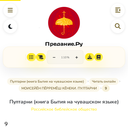
Предание.Ру
−
+
110%
Пултарни (книга Бытия на чувашском языке)
Читать онлайн
МОИСЕЙӖН ПӖРРЕМӖШ КӖНЕКИ. ПУЛТАРНИ
9
Пултарни (книга Бытия на чувашском языке)
Российское библейское общество
9