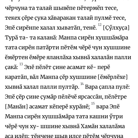
чӗрчуна та талай шывӗпе пӗтермӗп тесе,
текех ҫӗре ҫука хӑваракан талай пулмӗ тесе,
12
Эпӗ сирӗнпе халал хыватӑп, тенӗ.
[Ҫӳлхуҫа]
Турӑ та- та каланӑ: Манпа сирӗн хушшӑмӑра
тата сирӗн патӑрти пӗтӗм чӗрӗ чун хушшине
ӗмӗртен ӗмӗре яланлӑха хывнӑ халалӑн палли
13
ҫакӑ:
Эпӗ пӗлӗт ҫине асамат кӗ- перӗ
каратӑп, вӑл Манпа ҫӗр хушшине [ӗмӗрлӗхе]
14
хывнӑ халал палли пултӑр.
Вара ҫапла пулӗ:
Эпӗ ҫӗр ҫине ҫумӑр пӗлӗчӗ ярсассӑн, пӗлӗтре
15
[Манӑн] асамат кӗперӗ курӑнӗ;
вара Эпӗ
Манпа сирӗн хушшӑмӑра тата кашни ӳтри
чӗрӗ чун ху- шшине хывнӑ Хамӑн халалӑма
аса илӗп; тӗнчене шыв илсе пӗтӗм чӗрчуна