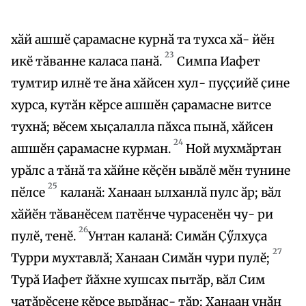
хӑй ашшӗ ҫарамасне курнӑ та тухса хӑ- йӗн
23
икӗ тӑванне каласа панӑ.
Симпа Иафет
тумтир илнӗ те ӑна хӑйсен хул- пуҫҫийӗ ҫине
хурса, кутӑн кӗрсе ашшӗн ҫарамасне витсе
тухнӑ; вӗсем хыҫалалла пӑхса пынӑ, хӑйсен
24
ашшӗн ҫарамасне курман.
Ной мухмӑртан
урӑлс а тӑнӑ та хӑйне кӗҫӗн ывӑлӗ мӗн тунине
25
пӗлсе
каланӑ: Ханаан ылханлӑ пулс ӑр; вӑл
хӑйӗн тӑванӗсем патӗнче чурасенӗн чу- ри
26
пулӗ, тенӗ.
Унтан каланӑ: Симӑн Ҫӳлхуҫа
27
Турри мухтавлӑ; Ханаан Симӑн чури пулӗ;
Турӑ Иафет йӑхне хушсах пытӑр, вӑл Сим
чатӑрӗсене кӗрсе вырӑнаҫ- тӑр; Ханаан унӑн