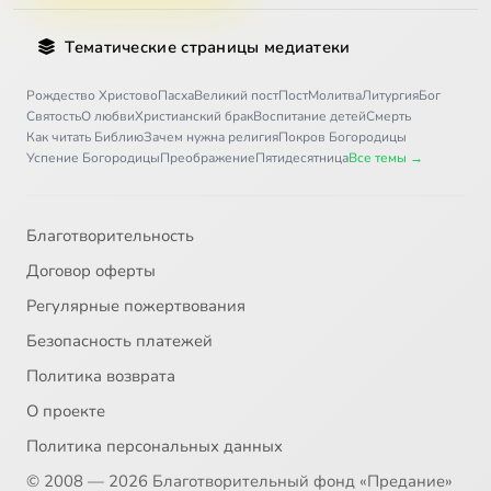
Тематические страницы медиатеки
Рождество Христово
Пасха
Великий пост
Пост
Молитва
Литургия
Бог
Святость
О любви
Христианский брак
Воспитание детей
Смерть
Как читать Библию
Зачем нужна религия
Покров Богородицы
Успение Богородицы
Преображение
Пятидесятница
Все темы →
Благотворительность
Договор оферты
Регулярные пожертвования
Безопасность платежей
Политика возврата
О проекте
Политика персональных данных
© 2008 — 2026 Благотворительный фонд «Предание»