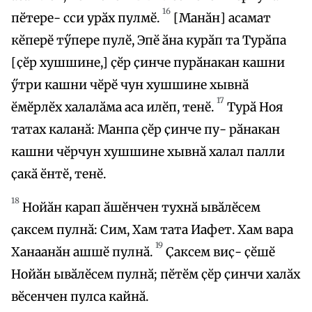
16
пӗтере- сси урӑх пулмӗ.
[Манӑн] асамат
кӗперӗ тӳпере пулӗ, Эпӗ ӑна курӑп та Турӑпа
[ҫӗр хушшине,] ҫӗр ҫинче пурӑнакан кашни
ӳтри кашни чӗрӗ чун хушшине хывнӑ
17
ӗмӗрлӗх халалӑма аса илӗп, тенӗ.
Турӑ Ноя
татах каланӑ: Манпа ҫӗр ҫинче пу- рӑнакан
кашни чӗрчун хушшине хывнӑ халал палли
ҫакӑ ӗнтӗ, тенӗ.
18
Нойӑн карап ӑшӗнчен тухнӑ ывӑлӗсем
ҫаксем пулнӑ: Сим, Хам тата Иафет. Хам вара
19
Ханаанӑн ашшӗ пулнӑ.
Ҫаксем виҫ- ҫӗшӗ
Нойӑн ывӑлӗсем пулнӑ; пӗтӗм ҫӗр ҫинчи халӑх
вӗсенчен пулса кайнӑ.