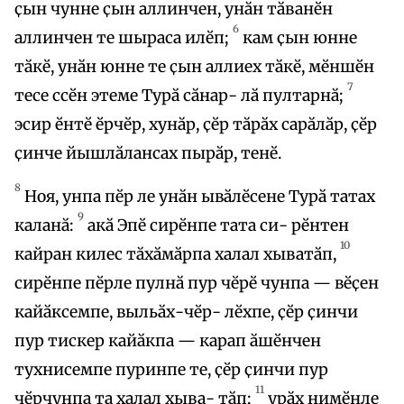
ҫын чунне ҫын аллинчен, унӑн тӑванӗн
6
аллинчен те шыраса илӗп;
кам ҫын юнне
тӑкӗ, унӑн юнне те ҫын аллиех тӑкӗ, мӗншӗн
7
тесе ссӗн этеме Турӑ сӑнар- лӑ пултарнӑ;
эсир ӗнтӗ ӗрчӗр, хунӑр, ҫӗр тӑрӑх сарӑлӑр, ҫӗр
ҫинче йышлӑлансах пырӑр, тенӗ.
8
Ноя, унпа пӗр ле унӑн ывӑлӗсене Турӑ татах
9
каланӑ:
акӑ Эпӗ сирӗнпе тата си- рӗнтен
10
кайран килес тӑхӑмӑрпа халал хыватӑп,
сирӗнпе пӗрле пулнӑ пур чӗрӗ чунпа — вӗҫен
кайӑксемпе, выльӑх-чӗр- лӗхпе, ҫӗр ҫинчи
пур тискер кайӑкпа — карап ӑшӗнчен
тухнисемпе пуринпе те, ҫӗр ҫинчи пур
11
чӗрчунпа та халал хыва- тӑп;
урӑх нимӗнле