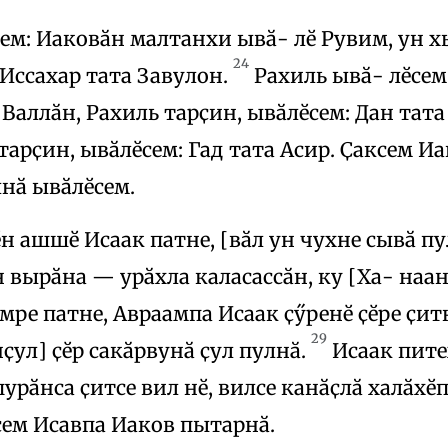
ем: Иаковӑн малтанхи ывӑ- лӗ Рувим, ун 
24
 Иссахар тата Завулон.
Рахиль ывӑ- лӗсем
Валлӑн, Рахиль тарҫин, ывӑлӗсем: Дан тат
тарҫин, ывӑлӗсем: Гад тата Асир. Ҫаксем И
нӑ ывӑлӗсем.
н ашшӗ Исаак патне, [вӑл ун чухне сывӑ п
н вырӑна — урӑхла каласассӑн, ку [Ха- наа
ре патне, Авраампа Исаак ҫӳренӗ ҫӗре ҫит
29
ҫул] ҫӗр сакӑрвунӑ ҫул пулнӑ.
Исаак питех
урӑнса ҫитсе вил нӗ, вилсе канӑҫлӑ халӑхӗп
сем Исавпа Иаков пытарнӑ.