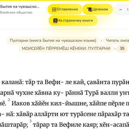
Пултарни (книга Бытия на чувашском языке)
−
Оглавление
Целиком
1
иблейское общество
На страничку книги
Пултарни (книга Бытия на чувашском языке)
Читать онл
МОИСЕЙӖН ПӖРРЕМӖШ КӖНЕКИ. ПУЛТАРНИ
35
каланӑ: тӑр та Вефи- ле кай, ҫавӑнта пурӑн
арнӑ чухне хӑвна ку- рӑннӑ Турӑ валли ун
2
нӗ.
Иаков хӑйӗн кил-йышне, хӑйпе пӗрле 
а- нӑ: хӑвӑр аллӑрти ют турӑсене пӑрахӑр та
3
лӑштарӑр;
тӑрар та Вефиле каяр; хӗн-асап