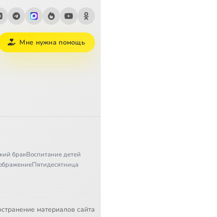
Мне нужна помощь
кий брак
Воспитание детей
ображение
Пятидесятница
остранение материалов сайта