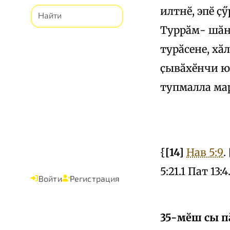
илтнӗ, эпӗ ҫ
Туррӑм- шӑн
турӑсене, хӑ
ҫывӑхӗнчи юм
тупмалла мар
{
[14]
Нав 5:9
.
5:21.1 Пат 13:4
Войти
Регистрация
35-мӗш сы пӑ