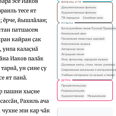
вара эсӗ Иаков
ФИЛЬМЫ И ТВ
Документальные фильмы
зраиль тесе ят
Художественные фильмы
ТВ-передачи
Семейное кино
; ӗрче, йышлӑлан;
МУЗЫКА
Богослужебное пение Русской Правосл
ӑнтан патшасем
Колокольный звон
нран кайран ҫак
Песнопения поместных церквей
Классическая музыка
, унпа калаҫнӑ
Авторская песня
Эстрадная песня
ӑна Иаков палӑк
Этно, фольклор, народная музыка
Духовные канты, стихи, песни, романсы
 тарнӑ, ун ҫине ҫу
Современная вокальная и инструментал
Учебные материалы по музыке и пению
е ят панӑ.
ДЕТЯМ
Просветительское
ер пашни хыҫне
Развлекательное
Художественное
Музыкальное
сассӑн, Рахиль ача
 чухне эпи кар чӑк