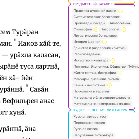
ПРЕДМЕТНЫЙ КАТАЛОГ
Практика духовной жизни
Систематическое богословие
Проповеди, беседы
Апологетика
Философия
Патрология
асем Турӑран
Литургическое богословие
6
История Церкви
аман.
Иаков хӑй те,
Единство и разделения христиан
 — урӑхла каласан,
Религиоведение
Искусство и культура
ырӑнӗ туса лартнӑ,
Политика. Экономика. Общество. Публи
Жития святых, биографии
ӗн хӑ- йӗн
Мемуары, дневники, письма
Семья и воспитание
8
курӑннӑ.
Ҫавӑн
Психология и терапия
Материалы о благотворительности
на Вефильрен анас
Материалы на иностранных языках
ХУДОЖЕСТВЕННАЯ ЛИТЕРАТУРА
ят хунӑ.
Русская литература
Переводная поэзия
урӑннӑ, ӑна
Русская поэзия
Зарубежная литература