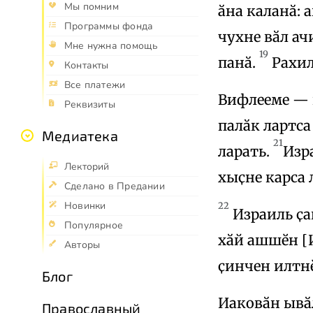
Мы помним
ӑна каланӑ: а
Программы фонда
чухне вӑл ач
Мне нужна помощь
19
панӑ.
Рахил
Контакты
Все платежи
Вифлееме — 
Реквизиты
палӑк лартса
Медиатека
21
ларать.
Изр
Лекторий
хыҫне карса 
Сделано в Предании
Новинки
22
Израиль ҫа
Популярное
хӑй ашшӗн [И
Авторы
ҫинчен илтнӗ
Блог
Иаковӑн ывӑ
Православный