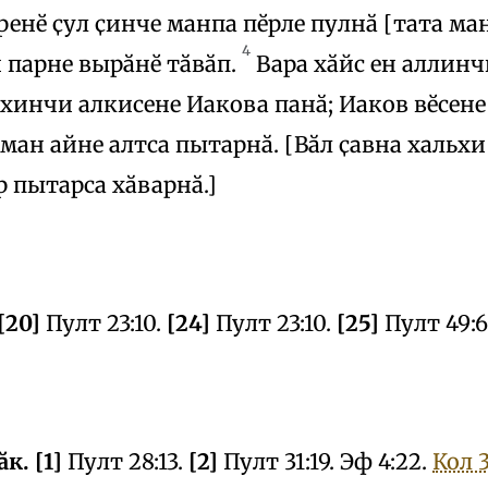
ӳренӗ ҫул ҫинче манпа пӗрле пулнӑ [тата ма
4
 парне вырӑнӗ тӑвӑп.
Вара хӑйс ен аллин
лхинчи алкисене Иакова панӑ; Иаков вӗсене
ан айне алтса пытарнӑ. [Вӑл ҫавна хальх
 пытарса хӑварнӑ.]
[20]
Пулт 23:10.
[24]
Пулт 23:10.
[25]
Пулт 49:6
.
к. [1]
Пулт 28:13.
[2]
Пулт 31:19. Эф 4:22.
Кол 3