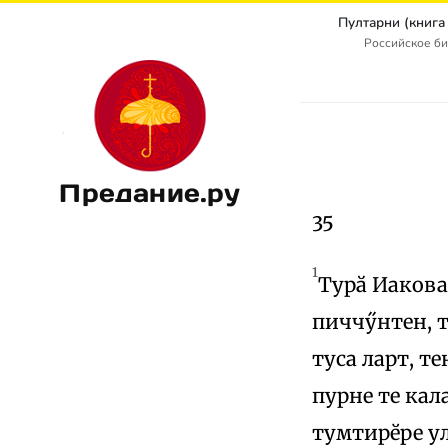
Российское б
Предание.ру
35
1
Турӑ Иакова 
пиччӳнтен, т
туса ларт, те
пурне те кал
тумтирӗре у