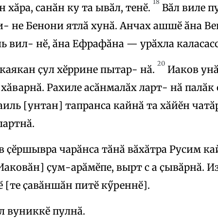
18
н хӑра, санӑн ку та ывӑл, тенӗ.
Вӑл виле п
и- не Бенони ятлӑ хунӑ. Анчах ашшӗ ӑна В
ь вил- нӗ, ӑна Ефрафӑна — урӑхла каласасс
20
каякан ҫул хӗррине пытар- нӑ.
Иаков унӑ
 хӑварнӑ. Рахиле асӑнмалӑх ларт- нӑ палӑк
аиль [унтан] тапранса кайнӑ та хӑйӗн чат
лартнӑ.
в ҫӗршывра чарӑнса тӑнӑ вӑхӑтра Русим кай
аковӑн] ҫум-арӑмӗпе, вырт с а ҫывӑрнӑ. И
 [те ҫавӑншӑн питӗ кӳреннӗ].
л вуниккӗ пулнӑ.