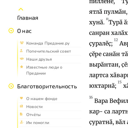
пилленӗ,
Ту
ятлӑ пулмӑн,
Главная
п
хунӑ.
Турӑ ӑ
О нас
санран халӑх
12
ҫуралӗҫ;
Авр
Команда Предание.ру
Попечительский совет
ҫӗре санӑн т
Наши друзья
вырӑнтан, ҫӗ
Известные люди о
Предании
лартса хӑвар
15
юхтарнӑ;
х
Благотворительность
16
О нашем фонде
Вара Вефиль
Новости
кар- са ларт
Отчёты
ҫуратнӑ, вӑл
Им помогли