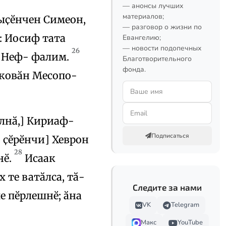
— анонсы лучших
материалов;
хыҫӗнчен Симеон,
— разговор о жизни по
: Иосиф тата
Евангелию;
— новости подопечных
26
а Неф- фалим.
Благотворительного
фонда.
аковӑн Месопо-
улнӑ,] Кириаф-
Подписаться
н ҫӗрӗнчи] Хеврон
28
нӗ.
Исаак
 те ватӑлса, тӑ-
Следите за нами
е пӗрлешнӗ; ӑна
VK
Telegram
Макс
YouTube