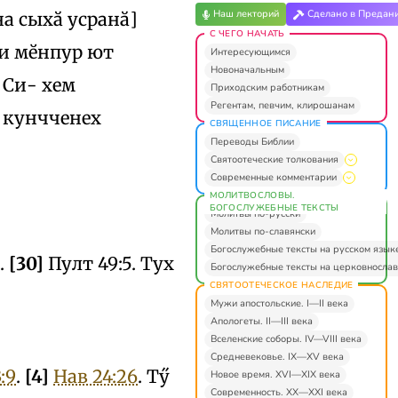
Наш лекторий
Сделано в Предан
на сыхӑ усранӑ]
С ЧЕГО НАЧАТЬ
чи мӗнпур ют
Интересующимся
Новоначальным
 Си- хем
Приходским работникам
Регентам, певчим, клирошанам
и кунчченех
СВЯЩЕННОЕ ПИСАНИЕ
Переводы Библии
Святоотеческие толкования
Современные комментарии
МОЛИТВОСЛОВЫ.
БОГОСЛУЖЕБНЫЕ ТЕКСТЫ
Молитвы по-русски
Молитвы по-славянски
Богослужебные тексты на русском язык
.
[30]
Пулт 49:5. Тух
Богослужебные тексты на церковнослав
СВЯТООТЕЧЕСКОЕ НАСЛЕДИЕ
Мужи апостольские. I—II века
Апологеты. II—III века
Вселенские соборы. IV—VIII века
Средневековье. IX—XV века
:9
.
[4]
Нав 24:26
. Тӳ
Новое время. XVI—XIX века
Современность. XX—XXI века