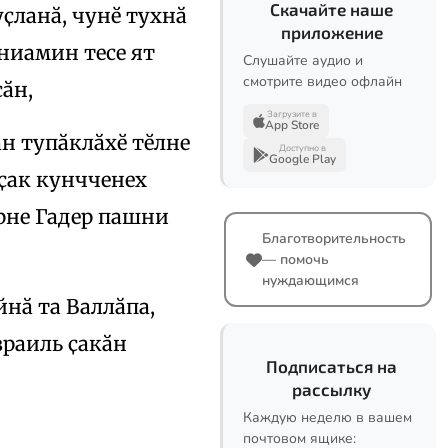
Скачайте наше
уҫланӑ, чунӗ тухнӑ
приложение
ениамин тесе ят
Слушайте аудио и
смотрите видео офлайн
ӑн,
Загрузите в
App Store
н тупӑклӑхӗ тӗлне
Доступно в
Google Play
 ҫак кунчченех
ӑрне Гадер пашни
Благотворительность
— помочь
нуждающимся
нӑ та Валлӑпа,
зраиль ҫакӑн
Подписаться на
рассылку
Каждую неделю в вашем
почтовом ящике: