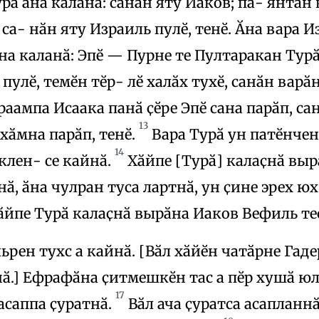
рӑ ӑна каланӑ: санӑн яту Иаков; па- янтан 
 са- нӑн яту Израиль пулӗ, тенӗ. Ӑна вара И
на каланӑ: Эпӗ — Пурне те Пултаракан Турӑ
 пулӗ, темӗн тӗр- лӗ халӑх тухӗ, санӑн вар
аампа Исаака панӑ ҫӗре Эпӗ сана парӑп, са
13
ӑхӑмна парӑп, тенӗ.
Вара Турӑ ун патӗнчен
14
клен- се кайнӑ.
Хӑйпе [Турӑ] калаҫнӑ выр
нӑ, ӑна чулран туса лартнӑ, ун ҫине эрех юх
ӑйпе Турӑ калаҫнӑ вырӑна Иаков Вефиль тес
рен тухс а кайнӑ. [Вӑл хӑйӗн чатӑрне Гад
нӑ.] Ефрафӑна ҫитмешкӗн тас а пӗр хушӑ юл
17
 асаппа ҫуратнӑ.
Вӑл ача ҫуратса асапланнӑ