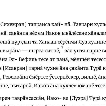
[Сихемран] тапранса кай- нӑ. Таврари хул
ӑнӑ, ҫавӑнпа вӗс ем Иаков ывӑлӗсене хӑвал
улнӑ пур ҫын та Ханаан ҫӗрӗнчи Луз хулине
7
н вырӑна — пырса ҫитнӗ,
вӑл унта парне в
ӑна Эл- Вефиль тесе ят панӑ, мӗншӗн тесесс
[Исавран] тарнӑ чухне ӑна ҫакӑнта Турӑ 
, Ревеккӑна ӗмӗртсе ӳстернӗскер, вилнӗ, ӑ
йне, пытарнӑ, Иаков ӑна хӳхлев юманӗ тесе 
ен таврӑнсассӑн, Иако- ва [Лузра] Турӑ к