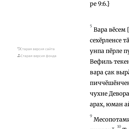
ре 9:6.}
5
Вара вӗсем 
сехӗрленсе т
Старая версия сайта
унпа пӗрле п
Старая версия фонда
Вефиль теке
вара ҫак выр
пиччӗшӗнчен 
чухне Девора
арах, юман а
9
Месопотамир
10