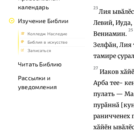
календарь
23
Лия ывӑлӗс
Изучение Библии
Левий, Иуда,
25
Вениамин.
Колледж Наследие
Библия в искусстве
Зелфӑн, Лия 
Записаться
тамире ҫурал
Читать Библию
27
Иаков хӑйӗ
Рассылки и
Арба тее- ке
уведомления
пулать — Мам
пурӑннӑ [кун
раничченех п
хӑйӗн ывӑлӗ