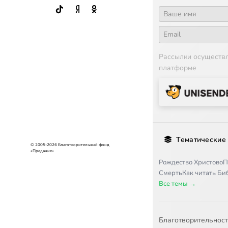
Рассылки осуществ
платформе
Тематические
© 2005-2026 Благотворительный фонд
«Предание»
Рождество Христово
П
Смерть
Как читать Б
Все темы →
Благотворительнос