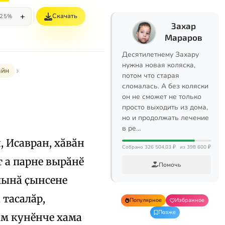
+
Скачать
25%
Захар
Мараров
Десятилетнему Захару
нужна новая коляска,
айн
потом что старая
сломалась. А без коляски
он не сможет не только
просто выходить из дома,
но и продолжать лечение
в ре…
, Исавран, хӑвӑн
Собрано 326 504,03 ₽
из 398 600 ₽
т а парне вырӑнӗ
Помочь
пынӑ ҫынсене
 тасалӑр,
Популярное
Избранное
Позже
ӑм кунӗнче хама