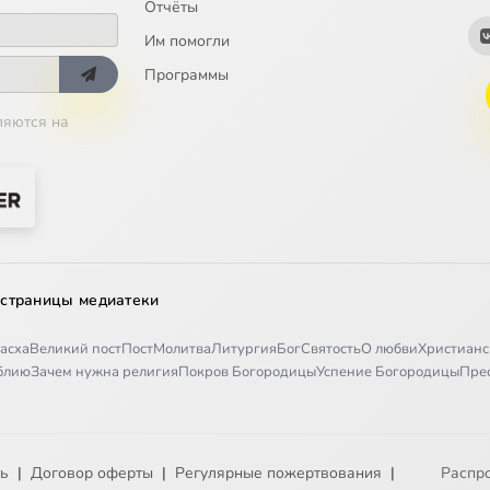
Отчёты
Им помогли
Программы
ляются на
 страницы медиатеки
асха
Великий пост
Пост
Молитва
Литургия
Бог
Святость
О любви
Христианс
иблию
Зачем нужна религия
Покров Богородицы
Успение Богородицы
Пре
ть
|
Договор оферты
|
Регулярные пожертвования
|
Распр