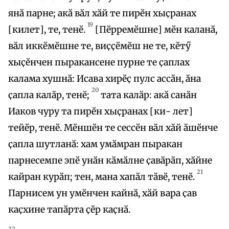
янӑ парне; акӑ вӑл хӑй те пирӗн хыҫранах
19
[килет], те, тенӗ.
[Пӗрремӗшне] мӗн каланӑ,
вӑл иккӗмӗшне те, виҫҫӗмӗш не те, кӗтӳ
хыҫӗнчен пыракансене пурне те ҫаплах
калама хушнӑ: Исава хирӗҫ пулс ассӑн, ӑна
20
ҫапла калӑр, тенӗ;
тата калӑр: акӑ санӑн
Иаков чуру та пирӗн хыҫранах [ки- лет]
тейӗр, тенӗ. Мӗншӗн те сессӗн вӑл хӑй ӑшӗнче
ҫапла шутланӑ: хам умӑмран пыракан
парнесемпе эпӗ унӑн кӑмӑлне ҫавӑрӑп, хӑйне
21
кайран курӑп; тен, мана хапӑл тӑвӗ, тенӗ.
Парнисем ун умӗнчен кайнӑ, хӑй вара ҫав
каҫхине тапӑрта ҫӗр каҫнӑ.
22