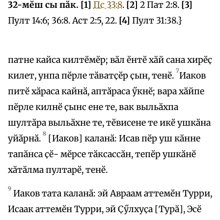
32-мӗш сы пӑк. [1]
Пс 33:8
.
[2]
2 Пат 2:8.
[3]
Пулт 14:6; 36:8. Аст 2:5, 22.
[4]
Пулт 31:38.}
патне кайса килтӗмӗр; вӑл ӗнтӗ хӑй сана хирӗҫ
7
килет, унпа пӗрле тӑватҫӗр ҫын, тенӗ.
Иаков
питӗ хӑраса кайнӑ, аптӑраса ӳкнӗ; вара хӑйпе
пӗрле килнӗ ҫынс ене те, вак выльӑхпа
шултӑра выльӑхне те, тӗвисене те икӗ ушкӑна
8
уйӑрнӑ.
[Иаков] каланӑ: Исав пӗр уш кӑнне
тапӑнса ҫӗ- мӗрсе тӑксассӑн, тепӗр ушкӑнӗ
хӑтӑлма пултарӗ, тенӗ.
9
Иаков тата каланӑ: эй Авраам аттемӗн Турри,
Исаак аттемӗн Турри, эй Ҫӳлхуҫа [Турӑ], Эсӗ