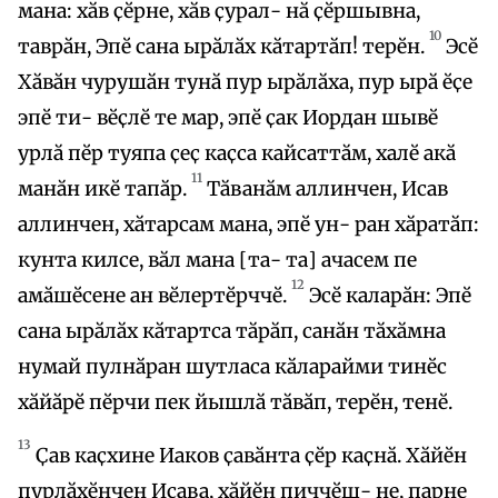
мана: хӑв ҫӗрне, хӑв ҫурал- нӑ ҫӗршывна,
10
таврӑн, Эпӗ сана ырӑлӑх кӑтартӑп! терӗн.
Эсӗ
Хӑвӑн чурушӑн тунӑ пур ырӑлӑха, пур ырӑ ӗҫе
эпӗ ти- вӗҫлӗ те мар, эпӗ ҫак Иордан шывӗ
урлӑ пӗр туяпа ҫеҫ каҫса кайсаттӑм, халӗ акӑ
11
манӑн икӗ тапӑр.
Тӑванӑм аллинчен, Исав
аллинчен, хӑтарсам мана, эпӗ ун- ран хӑратӑп:
кунта килсе, вӑл мана [та- та] ачасем пе
12
амӑшӗсене ан вӗлертӗрччӗ.
Эсӗ каларӑн: Эпӗ
сана ырӑлӑх кӑтартса тӑрӑп, санӑн тӑхӑмна
нумай пулнӑран шутласа кӑларайми тинӗс
хӑйӑрӗ пӗрчи пек йышлӑ тӑвӑп, терӗн, тенӗ.
13
Ҫав каҫхине Иаков ҫавӑнта ҫӗр каҫнӑ. Хӑйӗн
пурлӑхӗнчен Исава, хӑйӗн пиччӗш- не, парне