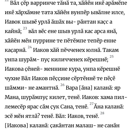
Вӑл ҫӗр варринче тӑнӑ та, хӑйӗн икӗ арӑмӗпе
икӗ хӑрхӑмне тата хӑйӗн вунпӗр ывӑлне илсе,
Иавок шывӗ урлӑ ӑшӑх вы- рӑнтан каҫс а
23
кайнӑ;
вӑл вӗс ене шыв урлӑ кас арса янӑ,
хӑйӗн мӗн пуррине те пӗтӗмпе тепӗр енне
24
каҫарнӑ.
Иаков хӑй пӗчченех юлнӑ. Такам
25
унпа шурӑм- пуҫ киличченех кӗрешнӗ;
Иакова ҫӗней- меннине кура, унпа кӗрешнӗ
чухне Вӑл Иаков пӗҫҫине сӗртӗннӗ те пӗҫӗ
26
шӑмми- не амантнӑ.
Вара [ӑна] каланӑ: яр
Мана, шурӑмпуҫ килет, тенӗ. Иаков: хама пил-
27
лемесӗр ярас сӑм ҫук Сана, тенӗ.
Ӑна каланӑ:
28
эсӗ мӗн ятлӑ? тенӗ. Вӑл: Иаков, тенӗ.
[Иакова] каланӑ: ҫакӑнтан малаш- не санӑн