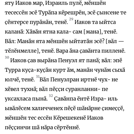
яту Иаков мар, Израиль пулӗ, мӗншӗн
тесессӗн эсӗ Турӑпа кӗрешрӗн, эсӗ ҫынсене те
29
ҫӗнтерсе пурӑнӑн, тенӗ.
Иаков та ыйтса
каланӑ: Хӑвӑн ятна кала- сам [мана], тенӗ.
Вӑл: Манӑн ята мӗншӗн ыйтатӑн эсӗ? [вӑл —
тӗлӗнмелле], тенӗ. Вара ӑна ҫавӑнта пилленӗ.
30
Иаков ҫав вырӑна Пенуэл ят панӑ; вӑл: эпӗ
Турра куҫа-куҫӑн курт ӑм, манӑн чунӑм сыхӑ
31
юлчӗ, тенӗ.
Вӑл Пенуэлран иртнӗ чух- не
хӗвел тухнӑ; вӑл пӗҫҫи суранланни- пе
32
уксахласа пынӑ.
Ҫавӑнпа ӗнтӗ Изра- иль
ывӑлӗсем халичченех пӗҫӗ шӑнӑрне ҫимеҫҫӗ,
мӗншӗн тес ессӗн Кӗрешекенӗ Иаков
пӗҫҫинчи шӑ нӑра сӗртӗннӗ.