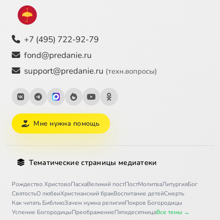
+7 (495) 722-92-79
fond@predanie.ru
support@predanie.ru
(техн.вопросы)
Мне нужна помощь
Тематические страницы медиатеки
Рождество Христово
Пасха
Великий пост
Пост
Молитва
Литургия
Бог
Святость
О любви
Христианский брак
Воспитание детей
Смерть
Как читать Библию
Зачем нужна религия
Покров Богородицы
Успение Богородицы
Преображение
Пятидесятница
Все темы →