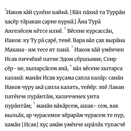
1
Иаков хӑй ҫулӗпе кайнӑ. [Вӑл пӑхнӑ та Туррӑн
хаҫӗр тӑракан ҫарне курнӑ.] Ӑна Турӑ
2
Ангелӗсем кӗтсе илнӗ.
Вӗсене курсассӑн,
Иаков: ку Ту рӑ ҫарӗ, тенӗ. Вара вӑл ҫак вырӑна
3
Махана- им тесе ят панӑ.
Иаков хӑй умӗнчен
Исав пиччӗшӗ патне Эдом ҫӗршывне, Сеир
4
ҫӗр- не, хыпарҫӑсем янӑ,
вӑл вӗсене хытарса
каланӑ: манӑн Исав хуҫама ҫапла калӑр: санӑн
Иаков чуру акӑ ҫапла калать, тейӗр: эпӗ Лаван
патӗнче пурӑнтӑм, халичченех унта
5
пурӑнтӑм;
манӑн вӑкӑрсем, ашак- сем, вак
выльӑх, ар чурасемпе хӗрарӑм чурасем те пур,
хамӑн [Исав] хуҫ амӑм умӗнче ырӑлӑх тупасчӗ