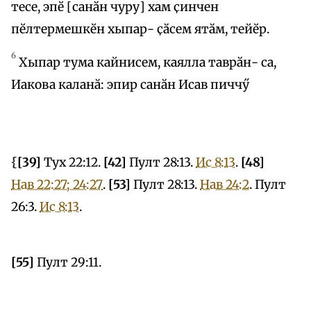
тесе, эпӗ [санӑн чуру] хам ҫинчен
пӗлтермешкӗн хыпар- ҫӑсем ятӑм, тейӗр.
6
Хыпар тума кайнисем, каялла таврӑн- са,
Иакова каланӑ: эпир санӑн Исав пиччӳ
{
[39]
Тух 22:12.
[42]
Пулт 28:13.
Ис 8:13
.
[48]
Нав 22:27; 24:27
.
[53]
Пулт 28:13.
Нав 24:2
. Пулт
26:3.
Ис 8:13
.
[55]
Пулт 29:11.