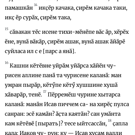
14
памашкӑн
икҫӗр качака, ҫирӗм качака таки,
икҫ ӗр сурӑх, ҫирӗм така,
15
сӑвакан тӗс исене тихи-мӗнӗпе вӑс ӑр, хӗрӗх
ӗне, вунӑ вӑкӑр, ҫирӗм ашак, вунӑ ашак ӑйӑрӗ
суйласа ил с е [парс а янӑ].
16
Кашни кӗтӗвне уйрӑм уйӑрса хӑйӗн чу-
рисен аллине панӑ та чурисене каланӑ: ман
умран пырӑр, кӗтӳпе кӗтӳ хушшине хушӑ
17
хӑварӑр, тенӗ.
Пӗрремӗш чурине хытарса
каланӑ: манӑн Исав пиччем са- на хирӗҫ пулса
санран: эсӗ камӑн? ӑҫта каятӑн? сан умӑнта
18
кам кӗтӗвӗ [пырать]? тесе ыйтсассӑн,
ҫапла
кала: Иаков чу- рун; ку — Исав хуҫам валли