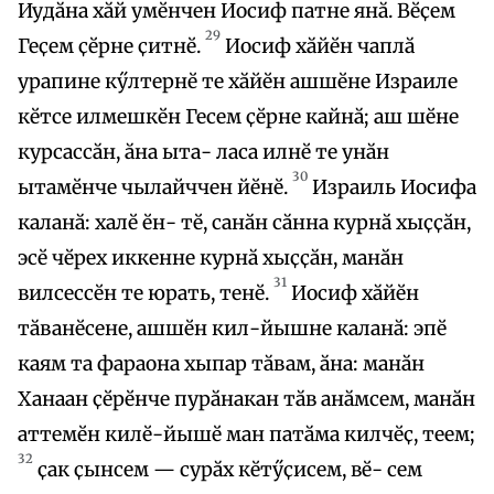
Иудӑна хӑй умӗнчен Иосиф патне янӑ. Вӗҫем
29
Геҫем ҫӗрне ҫитнӗ.
Иосиф хӑйӗн чаплӑ
урапине кӳлтернӗ те хӑйӗн ашшӗне Израиле
кӗтсе илмешкӗн Гесем ҫӗрне кайнӑ; аш шӗне
курсассӑн, ӑна ыта- ласа илнӗ те унӑн
30
ытамӗнче чылайччен йӗнӗ.
Израиль Иосифа
каланӑ: халӗ ӗн- тӗ, санӑн сӑнна курнӑ хыҫҫӑн,
эсӗ чӗрех иккенне курнӑ хыҫҫӑн, манӑн
31
вилсессӗн те юрать, тенӗ.
Иосиф хӑйӗн
тӑванӗсене, ашшӗн кил-йышне каланӑ: эпӗ
каям та фараона хыпар тӑвам, ӑна: манӑн
Ханаан ҫӗрӗнче пурӑнакан тӑв анӑмсем, манӑн
аттемӗн килӗ-йышӗ ман патӑма килчӗҫ, теем;
32
ҫак ҫынсем — сурӑх кӗтӳҫисем, вӗ- сем