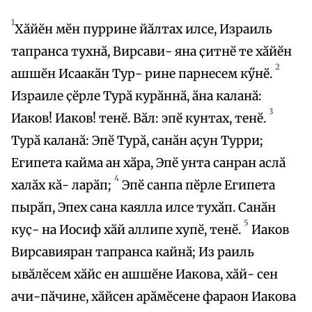
1
Хӑйӗн мӗн пуррине йӑлтах илсе, Израиль
тапранса тухнӑ, Вирсави- яна ҫитнӗ те хӑйӗн
2
ашшӗн Исаакӑн Тур- рине парнесем кӳнӗ.
Израиле ҫӗрле Турӑ курӑннӑ, ӑна каланӑ:
3
Иаков! Иаков! тенӗ. Вӑл: эпӗ кунтах, тенӗ.
Турӑ каланӑ: Эпӗ Турӑ, санӑн аҫун Турри;
Египета кайма ан хӑра, Эпӗ унта санран аслӑ
4
халӑх кӑ- ларӑп;
Эпӗ санпа пӗрле Египета
пырӑп, Эпех сана каялла илсе тухӑп. Санӑн
5
куҫ- на Иосиф хӑй аллипе хупӗ, тенӗ.
Иаков
Вирсавияран тапранса кайнӑ; Из раиль
ывӑлӗсем хӑйс ен ашшӗне Иакова, хӑй- сен
ачи-пӑчине, хӑйсен арӑмӗсене фараон Иакова