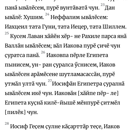
23
панӑ ывӑлӗсем, пурӗ вунтӑватӑ чун.
Дан
24
ывӑлӗ: Хушим.
Неффалим ывӑлӗсем:
Иахцеил тата Гуни, тата Иецер, тата Шиллем.
25
Кусем Лаван хӑйӗн хӗр- не Рахиле парса янӑ
Валлӑн ывӑлӗсем; вӑл Иакова пурӗ ҫичӗ чун
26
ҫуратса панӑ.
Иаковпа пӗрле Египета
пынисем, ун- ран ҫуралса ӳснисем, Иаков
ывӑлӗсен арӑмӗсене шутламасассӑн, пурӗ
27
утмӑл ултӑ чун.
Иосифӑн Египетра ҫуралнӑ
ывӑлӗсем икӗ чун. Иаковӑн [хӑйпе пӗр- ле]
Египета куҫнӑ килӗ-йышӗ мӗнпурӗ ҫитмӗл
[пилӗк] чун.
28
Иосиф Геҫем ҫулне кӑҫарттӑр теҫе, Иаков