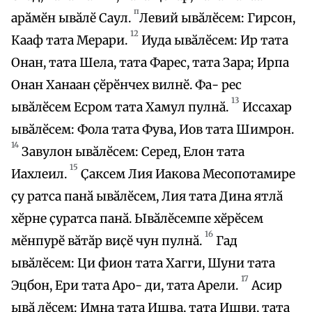
п
арӑмӗн ывӑлӗ Саул.
Левий ывӑлӗсем: Гирсон,
12
Кааф тата Мерари.
Иуда ывӑлӗсем: Ир тата
Онан, тата Шела, тата Фарес, тата Зара; Ирпа
Онан Ханаан ҫӗрӗнчех вилнӗ. Фа- рес
13
ывӑлӗсем Есром тата Хамул пулнӑ.
Иссахар
ывӑлӗсем: Фола тата Фува, Иов тата Шимрон.
14
Завулон ывӑлӗсем: Серед, Елон тата
15
Иахлеил.
Ҫаксем Лия Иакова Месопотамире
ҫу ратса панӑ ывӑлӗсем, Лия тата Дина ятлӑ
хӗрне ҫуратса панӑ. Ывӑлӗсемпе хӗрӗсем
16
мӗнпурӗ вӑтӑр виҫӗ чун пулнӑ.
Гад
ывӑлӗсем: Ци фион тата Хагги, Шуни тата
17
Эцбон, Ери тата Аро- ди, тата Арели.
Асир
ывӑ лӗсем: Имна тата Ишва, тата Ишви, тата