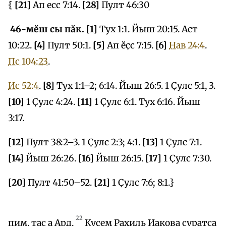
{
[21]
Ап есс 7:14.
[28]
Пулт 46:30
46-мӗш сы пӑк. [1]
Тух 1:1. Йыш 20:15. Аст
10:22.
[4]
Пулт 50:1.
[5]
Ап ӗҫс 7:15.
[6]
Нав 24:4
.
Пс 104:23
.
Ис 52:4
.
[8]
Тух 1:1–2; 6:14. Йыш 26:5. 1 Ҫулс 5:1, 3.
[10]
1 Ҫулс 4:24.
[11]
1 Ҫулс 6:1. Тух 6:16. Йыш
3:17.
[12]
Пулт 38:2–3. 1 Ҫулс 2:3; 4:1.
[13]
1 Ҫулс 7:1.
[14]
Йыш 26:26.
[16]
Йыш 26:15.
[17]
1 Ҫулс 7:30.
[20]
Пулт 41:50–52.
[21]
1 Ҫулс 7:6; 8:1.}
22
пим, таҫ а Ард.
Кусем Рахиль Иакова ҫуратса