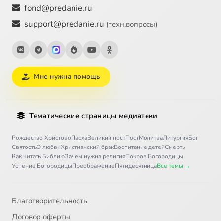
fond@predanie.ru
support@predanie.ru
(техн.вопросы)
Мне нужна помощь
Тематические страницы медиатеки
Рождество Христово
Пасха
Великий пост
Пост
Молитва
Литургия
Бог
Святость
О любви
Христианский брак
Воспитание детей
Смерть
Как читать Библию
Зачем нужна религия
Покров Богородицы
Успение Богородицы
Преображение
Пятидесятница
Все темы →
Благотворительность
Договор оферты