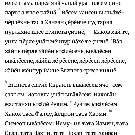
илсе пыма парса янӑ чаплӑ ура- пасем ҫине
6
лартс а илс е кайнӑ.
Вӗсем хӑйсен выльӑхӗ-
чӗрлӗхне тас а Ханаан ҫӗрӗнче пуҫтарнӑ
пурлӑхне илсе Египета ҫитнӗ, — Иаков хӑй те,
7
унпа пӗрле унӑн мӗнпур йӑхӗ те ҫитнӗ.
Вӑл
хӑйпе пӗрле хӑйӗн ывӑлӗсене, ывӑлӗсен
ывӑлӗсене, хӑйӗн хӗ рӗсене, хӗрӗсен хӗрӗсене,
хӑйӗн мӗнпур йӑхне Египета ертсе килнӗ.
8
Египета ҫитнӗ Израиль ывӑлӗсен ячӗ- сем
ҫакс ем: Иаковпа унӑн ывӑлӗсем. Иаковӑн
9
малтанхи ывӑлӗ Рувим.
Рувим ывӑлӗсем:
10
Ханох таса Фаллу, Хецрон тата Харми.
Симеон ывӑлӗсем: Иему- ил тата Иамин, тата
Огад, тата Иахин, тата Цохар, тата Ханаан