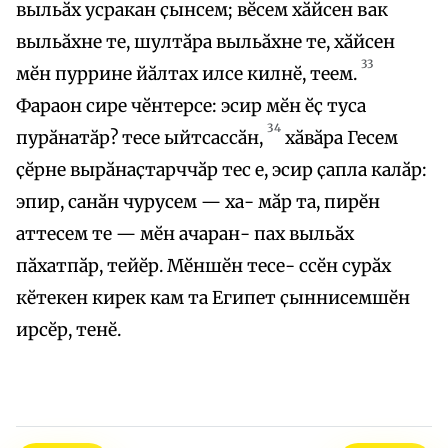
выльӑх усракан ҫынсем; вӗсем хӑйсен вак
выльӑхне те, шултӑра выльӑхне те, хӑйсен
33
мӗн пуррине йӑлтах илсе килнӗ, теем.
Фараон сире чӗнтерсе: эсир мӗн ӗҫ туса
34
пурӑнатӑр? тесе ыйтсассӑн,
хӑвӑра Гесем
ҫӗрне вырӑнаҫтарччӑр тес е, эсир ҫапла калӑр:
эпир, санӑн чурусем — ха- мӑр та, пирӗн
аттесем те — мӗн ачаран- пах выльӑх
пӑхатпӑр, тейӗр. Мӗншӗн тесе- ссӗн сурӑх
кӗтекен кирек кам та Египет ҫыннисемшӗн
ирсӗр, тенӗ.