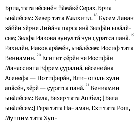
Бриа, тата вӗсенӗн йӑмӑкӗ Серах. Бриа
18
ывӑлӗсем: Хевер тата Малхиил.
Кусем Лаван
хӑйӗн хӗрне Лийӑна парса янӑ Зелфӑн ывӑлӗ-
19
сем; Зелфа Иакова вунултӑ чун ҫуратса панӑ.
Рахилӗн, Иаков арӑмӗн, ывӑлӗсем: Иосиф тата
20
Вениамин.
Египет ҫӗрӗн че Иосифӑн
Манассияпа Ефрем ҫуралнӑ, вӗсене ӑна
Асенефа — Потиферӑн, Или- ополь хули
21
апӑсӗн, хӗрӗ — ҫуратса панӑ.
Вениамин
ывӑлӗсем: Бела, Бехер тата Ашбел; [Бела
ывӑлӗсем:] Гера тата На- аман, Ехи тата Рош,
Муппим тата Хуп-