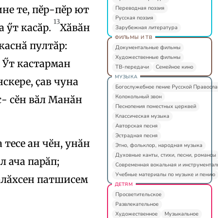
не те, пӗр-пӗр ют
Переводная поэзия
Русская поэзия
13
 ӳт касӑр.
Хӑвӑн
Зарубежная литература
ФИЛЬМЫ И ТВ
каснӑ пултӑр:
Документальные фильмы
Художественные фильмы
Ӳт кастарман
ТВ-передачи
Семейное кино
МУЗЫКА
скере, ҫав чуна
Богослужебное пение Русской Правосл
Колокольный звон
с- сӗн вӑл Манӑн
Песнопения поместных церквей
Классическая музыка
Авторская песня
Эстрадная песня
 тесе ан чӗн, унӑн
Этно, фольклор, народная музыка
Духовные канты, стихи, песни, романсы
л ача парӑп;
Современная вокальная и инструментал
Учебные материалы по музыке и пению
халӑхсен патшисем
ДЕТЯМ
Просветительское
Развлекательное
Художественное
Музыкальное