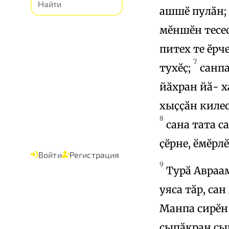
ашшӗ пулӑн;
мӗншӗн тесес
питех те ӗрч
7
тухӗҫ;
санпа
йӑхран йӑ- х
хыҫҫӑн килес
8
сана тата са
ҫӗрне, ӗмӗрлӗ
Войти
Регистрация
9
Турӑ Авраама
уяса тӑр, са
Манпа сирӗн
сыпӑкран сып