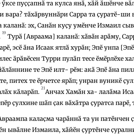
 ӳксе пуҫҫапнӑ та кулса янӑ, хӑй ӑшӗнче вӑ
 вара? тӑхӑрвуннӑри Сарра та ҫуратӗ-ши в
 каланӑ: эх, Санӑн куҫу умӗнче Измаил сыв
19
.
Турӑ [Авраама] каланӑ: хӑвӑн арӑму, Сар
парӗ, эсӗ ӑна Исаак ятлӑ хурӑн; Эпӗ унпа [Э
илес ӑрӑвӗсен Турри пулӑп тесе ӗмӗрлӗхе ха
лӑннине те Эпӗ илт- рӗм: акӑ Эпӗ ӑна пил
те, питех те ӗрчетсе ярӑп; унран вуникӗ ҫул
21
алӑх кӑларӑп.
Анчах Хамӑн ха- лалӑма Иса
епӗр ҫулхине шӑп ҫак вӑхӑтра ҫуратса парӗ, 
Авраампа калаҫма чарӑннӑ та ун патӗнчен ҫ
ӗн ывӑлне Измаила, хӑйӗн ҫуртӗнче ҫурални