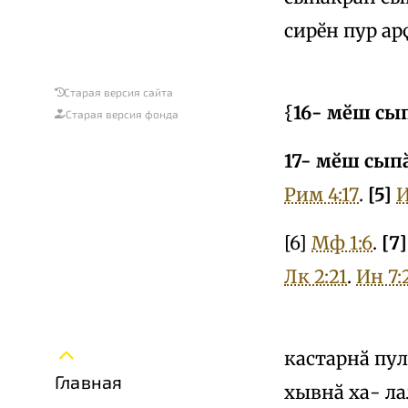
сирӗн пур ар
Старая версия сайта
{
16- мӗш сып
Старая версия фонда
17- мӗш сыпӑ
Рим 4:17
.
[5]
И
[6]
Мф 1:6
.
[7]
Лк 2:21
.
Ин 7:
кастарнӑ пул
Главная
хывнӑ ха- ла