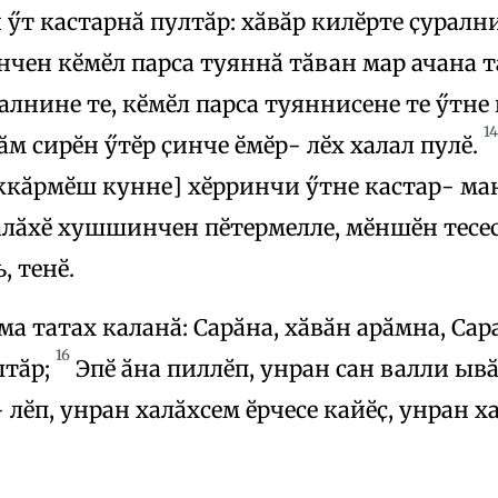
 ӳт кастарнӑ пултӑр: хӑвӑр килӗрте ҫурални
чен кӗмӗл парса туяннӑ тӑван мар ачана та
алнине те, кӗмӗл парса туяннисене те ӳтне 
14
м сирӗн ӳтӗр ҫинче ӗмӗр- лӗх халал пулӗ.
ккӑрмӗш кунне] хӗрринчи ӳтне кастар- ман
алӑхӗ хушшинчен пӗтермелле, мӗншӗн тесе
, тенӗ.
а татах каланӑ: Сарӑна, хӑвӑн арӑмна, Сара
16
лтӑр;
Эпӗ ӑна пиллӗп, унран сан валли ывӑ
 лӗп, унран халӑхсем ӗрчесе кайӗҫ, унран 