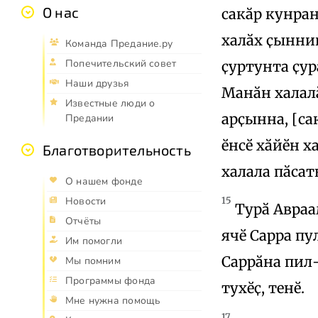
О нас
сакӑр кунран
халӑх ҫыннин
Команда Предание.ру
Попечительский совет
ҫуртунта ҫур
Наши друзья
Манӑн халалӑ
Известные люди о
арҫынна, [са
Предании
ӗнсӗ хӑйӗн х
Благотворительность
халала пӑсать
О нашем фонде
Новости
15
Турӑ Авраам
Отчёты
ячӗ Сарра пу
Им помогли
Саррӑна пил-
Мы помним
Программы фонда
тухӗҫ, тенӗ.
Мне нужна помощь
17