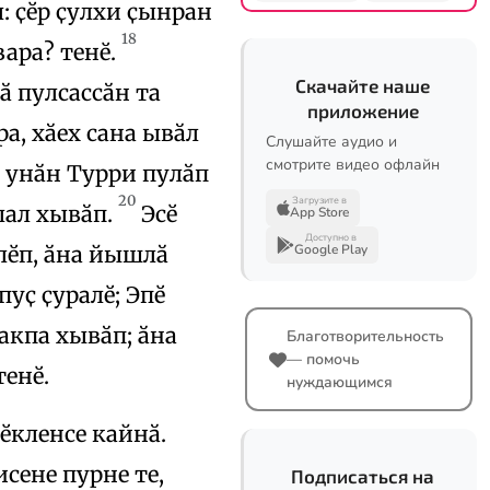
л: ҫӗр ҫулхи ҫынран
18
ара? тенӗ.
Скачайте наше
ӑ пулсассӑн та
приложение
ра, хӑех сана ывӑл
Слушайте аудио и
смотрите видео офлайн
пӗ унӑн Турри пулӑп
20
Загрузите в
лал хывӑп.
Эсӗ
App Store
Доступно в
лӗп, ӑна йышлӑ
Google Play
пуҫ ҫуралӗ; Эпӗ
акпа хывӑп; ӑна
Благотворительность
— помочь
тенӗ.
нуждающимся
ӗкленсе кайнӑ.
сене пурне те,
Подписаться на