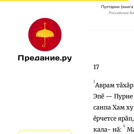
Российское б
Предание.ру
17
1
Аврам тӑхӑрв
Эпӗ — Пурне 
санпа Хам ху
ӗрчетсе ярӑп,
4
кала- нӑ:
Ма