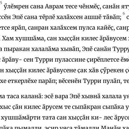
5
ӳлӗмрен сана Аврам тесе чӗнмӗҫ, санӑн ят
6
сӗн Эпӗ сана тӗрлӗ халӑхсен ашшӗ тӑвӑп;
с
етсе ярӑп, санран халӑхсем пулса кайӗҫ, са
 Хам хушшӑма, сан хыҫҫӑн килес ӑрӑвусем
а пыракан халалӑма хывӑп, Эпӗ санӑн Турру
 ӑрӑву- сен Турри пулассине ҫирӗплетсе ӗм
н хыҫҫӑн килес ӑрӑвусене ҫак хӑв ҫӳрекен ҫ
хе еткерлӗхе парӑп; вӗсенӗн Турри пулӑп, те
 таса каланӑ: эсӗ вара Эпӗ хывнӑ халала уяс
н хыс ҫӑн килес ӑрусем те сыпӑкран сыпӑка 
 хушшӑмӑрти тата сан хыҫҫӑн ки- лес ӑру
ӑка пымалли, эсир уяса тӑмалли Манӑн ха-