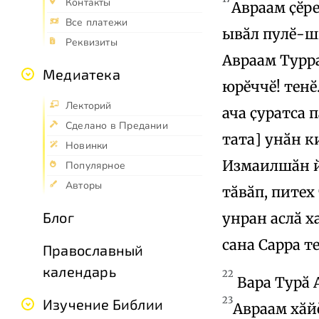
Контакты
Авраам ҫӗре
Все платежи
ывӑл пулӗ-ши
Реквизиты
Авраам Турра
Медиатека
юрӗччӗ! тенӗ
Лекторий
ача ҫуратса 
Сделано в Предании
тата] унӑн к
Новинки
Измаилшӑн йӑ
Популярное
Авторы
тӑвӑп, питех 
Блог
унран аслӑ х
сана Сарра т
Православный
календарь
22
Вара Турӑ 
23
Изучение Библии
Авраам хӑй