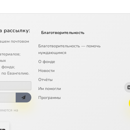
а рассылку:
Благотворительность
ашем почтовом
Благотворительность — помочь
нуждающимся
атериалов;
ных
О фонде
 фонда;
Новости
 по Евангелию.
Отчёты
Им помогли
Программы
ляются на