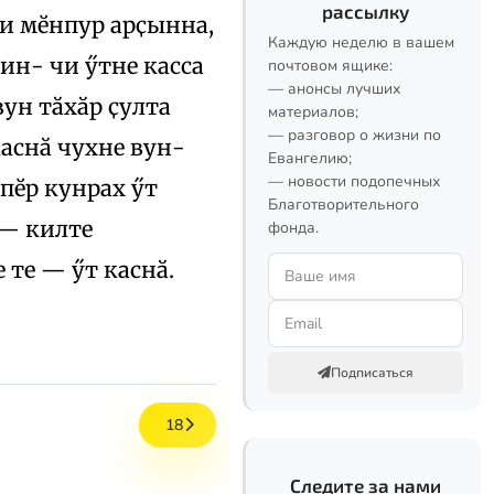
рассылку
чи мӗнпур арҫынна,
Каждую неделю в вашем
рин- чи ӳтне касса
почтовом ящике:
— анонсы лучших
ун тӑхӑр ҫулта
материалов;
— разговор о жизни по
аснӑ чухне вун-
Евангелию;
— новости подопечных
пӗр кунрах ӳт
Благотворительного
 — килте
фонда.
 те — ӳт каснӑ.
Подписаться
18
Следите за нами