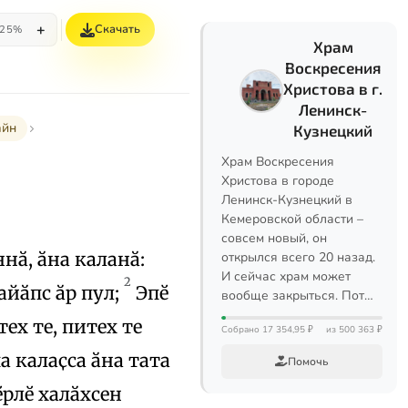
+
Скачать
25%
Храм
Воскресения
Христова в г.
Ленинск-
айн
Кузнецкий
Храм Воскресения
Христова в городе
Ленинск-Кузнецкий в
Кемеровской области –
совсем новый, он
нӑ, ӑна каланӑ:
открылся всего 20 назад.
И сейчас храм может
2
айӑпс ӑр пул;
Эпӗ
вообще закрыться. Пот…
ех те, питех те
Собрано 17 354,95 ₽
из 500 363 ₽
а калаҫса ӑна тата
Помочь
ӗрлӗ халӑхсен