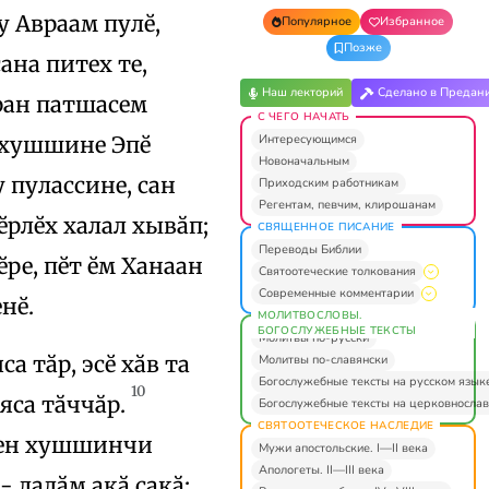
у Авраам пулӗ,
Популярное
Избранное
Позже
ана питех те,
Наш лекторий
Сделано в Предан
нран патшасем
С ЧЕГО НАЧАТЬ
Интересующимся
 хушшине Эпӗ
Новоначальным
 пулассине, сан
Приходским работникам
Регентам, певчим, клирошанам
ӗрлӗх халал хывӑп;
СВЯЩЕННОЕ ПИСАНИЕ
Переводы Библии
ӗре, пӗт ӗм Ханаан
Святоотеческие толкования
Современные комментарии
нӗ.
МОЛИТВОСЛОВЫ.
БОГОСЛУЖЕБНЫЕ ТЕКСТЫ
Молитвы по-русски
а тӑр, эсӗ хӑв та
Молитвы по-славянски
Богослужебные тексты на русском язык
10
уяса тӑччӑр.
Богослужебные тексты на церковнослав
СВЯТООТЕЧЕСКОЕ НАСЛЕДИЕ
сен хушшинчи
Мужи апостольские. I—II века
Апологеты. II—III века
 лалӑм акӑ ҫакӑ: