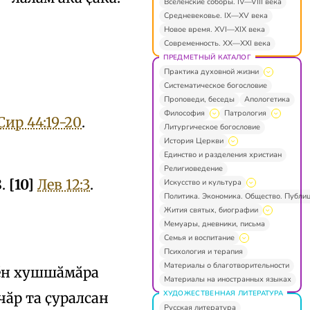
Вселенские соборы. IV—VIII века
Средневековье. IX—XV века
Новое время. XVI—XIX века
Современность. XX—XXI века
ПРЕДМЕТНЫЙ КАТАЛОГ
Практика духовной жизни
Систематическое богословие
Проповеди, беседы
Апологетика
Философия
Патрология
Сир 44:19-20
.
Литургическое богословие
История Церкви
Единство и разделения христиан
Религиоведение
8.
[10]
Лев 12:3
.
Искусство и культура
Политика. Экономика. Общество. Публи
Жития святых, биографии
Мемуары, дневники, письма
Семья и воспитание
Психология и терапия
Материалы о благотворительности
рӗн хушшӑмӑра
Материалы на иностранных языках
ХУДОЖЕСТВЕННАЯ ЛИТЕРАТУРА
чӑр та ҫуралсан
Русская литература