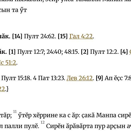
ҫын та ӳт
ӑк. [14]
Пулт 24:62.
[15]
Гал 4:22
.
к. [1]
Пулт 12:7; 24:40; 48:15.
[2]
Пулт 12:2.
[4]
с 51:2
.
Пулт 15:18. 4 Пат 13:23.
Лев 26:12
.
[9]
Ап ӗҫс 7:
22
.}
11
тӑр;
ӳтӗр хӗррине ка с ӑр: ҫакӑ Манпа си
12
л палли пулӗ.
Сирӗн ӑрӑвӑрта пур арҫын а