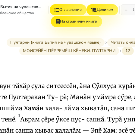
Пултарни (книга Бытия на чувашском языке)
−
Оглавление
Целиком
1
иблейское общество
На страничку книги
Пултарни (книга Бытия на чувашском языке)
Читать онл
МОИСЕЙӖН ПӖРРЕМӖШ КӖНЕКИ. ПУЛТАРНИ
17
ун тӑхӑр ҫула ҫитсессӗн, ӑна Ҫӳлхуҫа курӑн
те Пултаракан Ту- рӑ; Манӑн умӑмра ҫӳре, 
шшӑма Хамӑн хала- лӑма хыватӑп, сана пит
3
 тенӗ.
Аврам ҫӗре ӳксе пуҫ- ҫапнӑ. Турӑ унп
нӑн санпа хывас халалӑм — Эпӗ Хам: эсӗ т