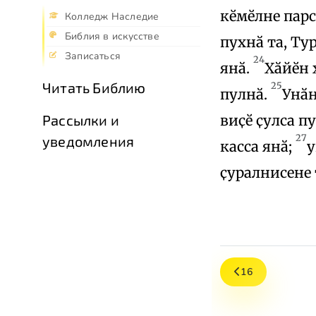
кӗмӗлне парс
Колледж Наследие
Библия в искусстве
пухнӑ та, Ту
Записаться
24
янӑ.
Хӑйӗн 
Читать Библию
25
пулнӑ.
Унӑн
виҫӗ ҫулса п
Рассылки и
27
уведомления
касса янӑ;
у
ҫуралнисене 
16