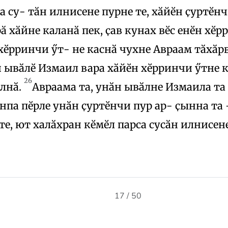
а су- тӑн илнисене пурне те, хӑйӗн ҫуртӗн
рӑ хӑйне каланӑ пек, ҫав кунах вӗс енӗн хӗр
хӗрринчи ӳт- не каснӑ чухне Авраам тӑхӑрв
 ывӑлӗ Измаил вара хӑйӗн хӗрринчи ӳтне к
26
улнӑ.
Авраама та, унӑн ывӑлне Измаила та 
нпа пӗрле унӑн ҫуртӗнчи пур ар- ҫынна та
те, ют халӑхран кӗмӗл парса сусӑн илнисене
17 / 50