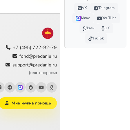
VK
Telegram
Макс
YouTube
Дзен
OK
TikTok
+7 (495) 722-92-79
fond@predanie.ru
support@predanie.ru
(техн.вопросы)
Мне нужна помощь