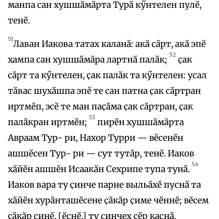
манпа сан хушшӑмӑрта Турӑ кӳнтелен пулӗ,
тенӗ.
51
Лаван Иакова татах каланӑ: акӑ сӑрт, акӑ эпӗ
52
хампа сан хушшӑмӑра лартнӑ палӑк;
ҫак
сӑрт та кӳнтелен, ҫак палӑк та кӳнтелен: усал
тӑвас шухӑшпа эпӗ те сан патна ҫак сӑртран
иртмӗп, эсӗ те ман паҫӑма ҫак сӑртран, ҫак
53
палӑкран иртмӗн;
пирӗн хушшӑмӑрта
Авраам Тур- ри, Нахор Турри — вӗсенӗн
ашшӗсен Тур- ри — сут тутӑр, тенӗ. Иаков
54
хӑйӗн ашшӗн Исаакӑн Сехрипе тупа тунӑ.
Иаков вара ту ҫинче парне выльӑхӗ пуснӑ та
хӑйӗн хурӑнташӗсене ҫӑкӑр ҫиме чӗннӗ; вӗсем
ҫӑкӑр ҫинӗ, [ӗҫнӗ,] ту ҫинчех ҫӗр каҫнӑ.