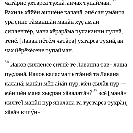
чатӑрне ухтарса тухнӑ, анчах тупайман.
Рахиль хӑйӗн ашшӗне каланӑ: эпӗ сан умӑнта
ура ҫине тӑманшӑн манӑн хуҫ ам ан
ҫиллентӗр, мана хӗрарӑма пулаканни пулнӑ,
тенӗ. [Лаван пӗтӗм чатӑра] ухтарса тухнӑ, ан-
чах йӗрӗхӗсене тупайман.
36
Иаков ҫилленсе ҫитнӗ те Лаванпа тав- лаша
пуҫланӑ. Иаков калаҫма тытӑннӑ та Лавана
каланӑ: манӑн мӗн айӑп пур, мӗн ҫылӑх пур —
37
мӗншӗн мана хыҫран хӑвалатӑн?
эсӗ [манӑн
килте] манӑн пур япалана та тустарса тухрӑн,
хӑвӑн килӳн-