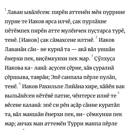
1
Лаван ывӑлӗсем: пирӗн аттенӗн мӗн пуррине
пурне те Иаков ярса илчӗ, ҫак пурлӑхне
пӗтӗмпех пирӗн атте мулӗнчен пуҫтарса турӗ,
2
тенӗ. [Иаков] ҫак сӑмахсене илтнӗ.
Иаков
Лаванӑн сӑн- не курнӑ та — акӑ вӑл уншӑн
3
ӗнерхи пек, виҫӗмкунхи пек мар.
Ҫӳлхуҫа
Иакова ка- ланӑ: аҫусен ҫӗрне, хӑв ҫуралнӑ
ҫӗршыва, таврӑн; Эпӗ санпала пӗрле пулӑп,
4
тенӗ.
Иаков Рахильпе Лийӑна хире, хӑйӗн вак
5
выльӑхӗсен кӗтӗвӗ патне, чӗнтерсе илнӗ те
вӗсене каланӑ: эпӗ си рӗн аҫӑр сӑнне куратӑп
та, вӑл маншӑн ӗнерхи пек, ви- ҫӗмкунхи пек
мар; анчах ман аттемӗн Турри манпа пӗрле
6