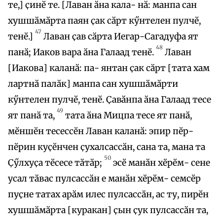
те,] ҫинӗ те. [Лаван ӑна кала- нӑ: манпа сан
хушшӑмӑрта паян ҫак сӑрт кӳнтелен пулчӗ,
47
тенӗ.]
Лаван ҫав сӑрта Иегар-Сагадуфа ят
48
панӑ; Иаков вара ӑна Галаад тенӗ.
Лаван
[Иакова] каланӑ: па- янтан ҫак сӑрт [тата хам
лартнӑ палӑк] манпа сан хушшӑмӑрти
кӳнтелен пулчӗ, тенӗ. Ҫавӑнпа ӑна Галаад тесе
49
ят панӑ та,
тата ӑна Мицпа тесе ят панӑ,
мӗншӗн тесессӗн Лаван каланӑ: эпир пӗр-
пӗрин куҫӗнчен ҫухалсассӑн, сана та, мана та
50
Ҫӳлхуҫа тӗсесе тӑтӑр;
эсӗ манӑн хӗрӗм- сене
усал тӑвас пулсассӑн е манӑн хӗрӗм- семсӗр
пуҫне татах арӑм илес пулсассӑн, ас ту, пирӗн
хушшӑмӑрта [куракан] ҫын ҫук пулсассӑн та,