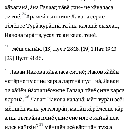
хӑваланӑ, ӑна Галаад тӑвӗ ҫин- че хӑваласа
24
ҫитнӗ.
Арамей ҫыннине Лавана ҫӗрле
тӗлӗкре Турӑ курӑннӑ та ӑна каланӑ: сыхлан,
Иакова ырӑ та, усал та ан кала, тенӗ.
31
- мӗш сыпӑк. [13] Пулт 28:18. [19] 1 Пат 19:13.
[29] Пулт 48:16.
25
Лаван Иакова хӑваласа ҫитнӗ; Иаков хӑйӗн
чатӑрне ту ҫине карса лартнӑ пул- нӑ, Лаван
та хӑйӗн йӑхташӗсемпе Галаад тӑвӗ ҫине карса
26
лартнӑ.
Лаван Иакова каланӑ: мӗн турӑн эсӗ?
мӗншӗн мана улталарӑн, манӑн хӗрӗмсене кӑр
алпа тыткӑна илнӗ ҫынс ене илс е кайнӑ пек
27
илсе кайрӑн?
мӗншӗн эсӗ вӑрттӑн тухса