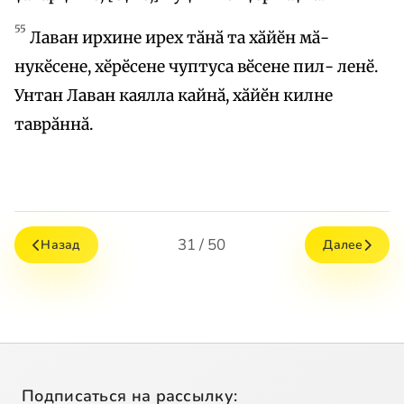
55
Лаван ирхине ирех тӑнӑ та хӑйӗн мӑ-
нукӗсене, хӗрӗсене чуптуса вӗсене пил- ленӗ.
Унтан Лаван каялла кайнӑ, хӑйӗн килне
таврӑннӑ.
31 / 50
Назад
Далее
Подписаться на рассылку: