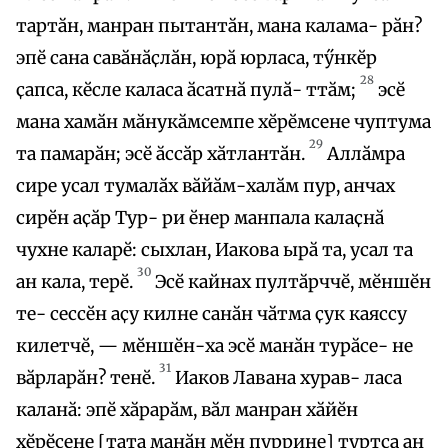
тартӑн, манран пытантӑн, мана калама- рӑн?
эпӗ сана савӑнӑҫлӑн, юрӑ юрласа, тӳнкӗр
28
ҫапса, кӗсле каласа ӑсатнӑ пулӑ- ттӑм;
эсӗ
мана хамӑн мӑнукӑмсемпе хӗрӗмсене чуптума
29
та памарӑн; эсӗ ӑссӑр хӑтлантӑн.
Аллӑмра
сире усал тумалӑх вӑйӑм-халӑм пур, анчах
сирӗн аҫӑр Тур- ри ӗнер манпала калаҫнӑ
чухне каларӗ: сыхлан, Иакова ырӑ та, усал та
30
ан кала, терӗ.
Эсӗ кайнах пултӑрччӗ, мӗншӗн
те- сессӗн аҫу килне санӑн чӑтма ҫук каяссу
килетчӗ, — мӗншӗн-ха эсӗ манӑн турӑсе- не
31
вӑрларӑн? тенӗ.
Иаков Лавана хурав- ласа
каланӑ: эпӗ хӑрарӑм, вӑл манран хӑйӗн
хӗрӗсене [тата манӑн мӗн пуррине] туртса ан