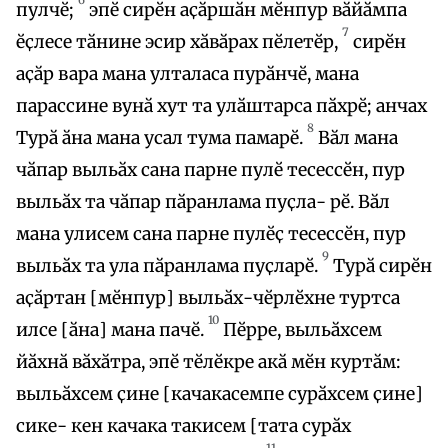
пулчӗ;
эпӗ сирӗн аҫӑршӑн мӗнпур вӑйӑмпа
7
ӗҫлесе тӑнине эсир хӑвӑрах пӗлетӗр,
сирӗн
аҫӑр вара мана улталаса пурӑнчӗ, мана
парассине вунӑ хут та улӑштарса пӑхрӗ; анчах
8
Турӑ ӑна мана усал тума памарӗ.
Вӑл мана
чӑпар выльӑх сана парне пулӗ тесессӗн, пур
выльӑх та чӑпар пӑранлама пуҫла- рӗ. Вӑл
мана улисем сана парне пулӗҫ тесессӗн, пур
9
выльӑх та ула пӑранлама пуҫларӗ.
Турӑ сирӗн
аҫӑртан [мӗнпур] выльӑх-чӗрлӗхне туртса
10
илсе [ӑна] мана пачӗ.
Пӗрре, выльӑхсем
йӑхнӑ вӑхӑтра, эпӗ тӗлӗкре акӑ мӗн куртӑм:
выльӑхсем ҫине [качакасемпе сурӑхсем ҫине]
сике- кен качака такисем [тата сурӑх
11