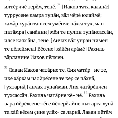
32
илтӗрччӗ терӗм, тенӗ.
[Иаков тата каланӑ:]
туррусене камра тупӑн, вӑл чӗрӗ юлаймӗ;
хамӑр хурӑнташсем умӗнче пӑхса тух, ман
патӑмра [санӑнни] мӗн те пулин тупӑнсассӑн,
илсе каях ӑна, тенӗ. [Анчах вӑл унран нимӗн
те пӗлеймен.] Вӗсене [хӑйӗн арӑмӗ] Рахиль
вӑрланине Иаков пӗлмен.
33
Лаван Иаков чатӑрне те, Лия чатӑр- не те,
икӗ хӑрхӑм час ӑрӗсене те кӗр се пӑхнӑ,
[ухтарнӑ,] анчах тупайман. Лия чатӑрӗнчен
34
тухсассӑн, Рахиль чатӑрне кӗ- нӗ.
Рахиль
вара йӗрӗхсене тӗве йӗнерӗ айне пытарса хунӑ
та хӑй вӗсем ҫине улӑх- са ларнӑ. Лаван пӗтӗм
35