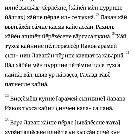
илнӗ выльӑх-чӗрлӗхне, [хӑйӗн мӗн пуррине
19
йӑлтах] хӑйпе пӗрле ил- се тухнӑ.
Лаван хӑй
выльӑхӗн ҫӑмне касма кайс ассӑн, Рахиль
20
хӑйӗн ашшӗн йӗрӗхӗсене вӑрласа тухнӑ.
Хӑй
тухса кайнине пӗлтермесӗр Иаков арамей
21
ҫын- нин Лаванӑн чӗрине хавшатса хӑварнӑ.
Вӑл хӑйӗн мӗн пуррине пӗтӗмпе илсе тухса
кайнӑ; вӑл, шыв ур лӑ каҫса, Галаад тӑвӗ
патнелле кайнӑ.
22
Виҫҫӗмӗш кунне [арамей ҫыннине] Лавана
Иаков тухса кайни ҫинчен кала- са панӑ.
23
Вара Лаван хӑйпе пӗрле [ывӑлӗсене тата]
хурӑнташӗсене илнӗ те ун хыҫҫӑн ҫичӗ кун