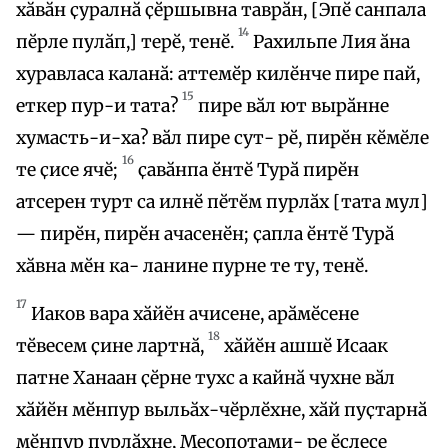
хӑвӑн ҫуралнӑ ҫӗршывна таврӑн, [Эпӗ санпала
14
пӗрле пулӑп,] терӗ, тенӗ.
Рахильпе Лия ӑна
хуравласа каланӑ: аттемӗр килӗнче пире пай,
15
еткер пур-и тата?
пире вӑл ют вырӑнне
хумасть-и-ха? вӑл пире сут- рӗ, пирӗн кӗмӗле
16
те ҫисе ячӗ;
ҫавӑнпа ӗнтӗ Турӑ пирӗн
атсерен турт са илнӗ пӗтӗм пурлӑх [тата мул]
— пирӗн, пирӗн ачасенӗн; ҫапла ӗнтӗ Турӑ
хӑвна мӗн ка- ланине пурне те ту, тенӗ.
17
Иаков вара хӑйӗн ачисене, арӑмӗсене
18
тӗвесем ҫине лартнӑ,
хӑйӗн ашшӗ Исаак
патне Ханаан ҫӗрне тухс а кайнӑ чухне вӑл
хӑйӗн мӗнпур выльӑх-чӗрлӗхне, хӑй пуҫтарнӑ
мӗнпур пурлӑхне, Месопотами- ре ӗҫлесе