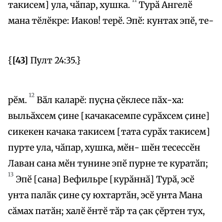
такисем] ула, чӑпар, хушка.
Турӑ Ангелӗ
мана тӗлӗкре: Иаков! терӗ. Эпӗ: кунтах эпӗ, те-
{
[43]
Пулт 24:35.}
12
рӗм.
Вӑл каларӗ: пуҫна ҫӗклесе пӑх-ха:
выльӑхсем ҫине [качакасемпе сурӑхсем ҫине]
сикекен качака такисем [тата сурӑх такисем]
пурте ула, чӑпар, хушка, мӗн- шӗн тесессӗн
Лаван сана мӗн тунине эпӗ пурне те куратӑп;
13
Эпӗ [сана] Вефильре [курӑннӑ] Турӑ, эсӗ
унта палӑк ҫине ҫу юхтартӑн, эсӗ унта Мана
сӑмах патӑн; халӗ ӗнтӗ тӑр та ҫак ҫӗртен тух,