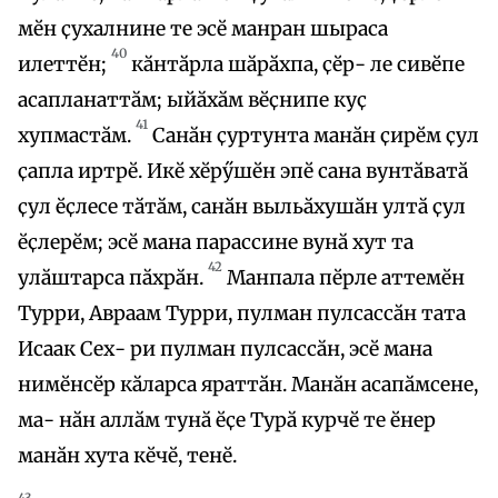
мӗн ҫухалнине те эсӗ манран шыраса
40
илеттӗн;
кӑнтӑрла шӑрӑхпа, ҫӗр- ле сивӗпе
асапланаттӑм; ыйӑхӑм вӗҫнипе куҫ
41
хупмастӑм.
Санӑн ҫуртунта манӑн ҫирӗм ҫул
ҫапла иртрӗ. Икӗ хӗрӳшӗн эпӗ сана вунтӑватӑ
ҫул ӗҫлесе тӑтӑм, санӑн выльӑхушӑн ултӑ ҫул
ӗҫлерӗм; эсӗ мана парассине вунӑ хут та
42
улӑштарса пӑхрӑн.
Манпала пӗрле аттемӗн
Турри, Авраам Турри, пулман пулсассӑн тата
Исаак Сех- ри пулман пулсассӑн, эсӗ мана
нимӗнсӗр кӑларса яраттӑн. Манӑн асапӑмсене,
ма- нӑн аллӑм тунӑ ӗҫе Турӑ курчӗ те ӗнер
манӑн хута кӗчӗ, тенӗ.
43