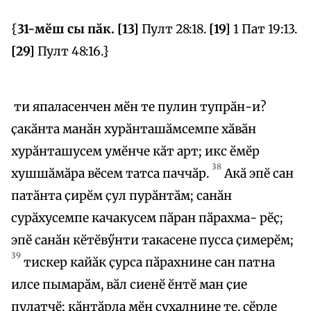
{
31-мӗш сы пӑк. [13]
Пулт 28:18.
[19]
1 Пат 19:13.
[29]
Пулт 48:16.}
ти япаласенчен мӗн те пулин тупрӑн-и?
ҫакӑнта манӑн хурӑнташӑмсемпе хӑвӑн
хурӑнташусем умӗнче кӑт арт; икс ӗмӗр
38
хушшӑмӑра вӗсем татса паччӑр.
Акӑ эпӗ сан
патӑнта ҫирӗм ҫул пурӑнтӑм; санӑн
сурӑхусемпе качакусем пӑран пӑрахма- рӗҫ;
эпӗ санӑн кӗтӗвӳнти такасене пусса ҫимерӗм;
39
тискер кайӑк ҫурса пӑрахнине сан патна
илсе пымарӑм, вӑл сиенӗ ӗнтӗ ман ҫие
пулатчӗ; кӑнтӑрла мӗн ҫухалнине те, ҫӗрле