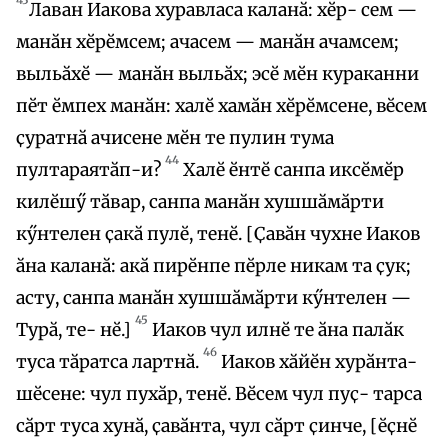
Лаван Иакова хуравласа каланӑ: хӗр- сем —
манӑн хӗрӗмсем; ачасем — манӑн ачамсем;
выльӑхӗ — манӑн выльӑх; эсӗ мӗн кураканни
пӗт ӗмпех манӑн: халӗ хамӑн хӗрӗмсене, вӗсем
ҫуратнӑ ачисене мӗн те пулин тума
44
пултараятӑп-и?
Халӗ ӗнтӗ санпа иксӗмӗр
килӗшӳ тӑвар, санпа манӑн хушшӑмӑрти
кӳнтелен ҫакӑ пулӗ, тенӗ. [Ҫавӑн чухне Иаков
ӑна каланӑ: акӑ пирӗнпе пӗрле никам та ҫук;
асту, санпа манӑн хушшӑмӑрти кӳнтелен —
45
Турӑ, те- нӗ.]
Иаков чул илнӗ те ӑна палӑк
46
туса тӑратса лартнӑ.
Иаков хӑйӗн хурӑнта-
шӗсене: чул пухӑр, тенӗ. Вӗсем чул пуҫ- тарса
сӑрт туса хунӑ, ҫавӑнта, чул сӑрт ҫинче, [ӗҫнӗ