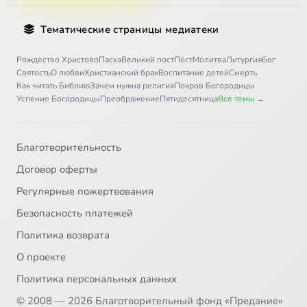
Тематические страницы медиатеки
Рождество Христово
Пасха
Великий пост
Пост
Молитва
Литургия
Бог
Святость
О любви
Христианский брак
Воспитание детей
Смерть
Как читать Библию
Зачем нужна религия
Покров Богородицы
Успение Богородицы
Преображение
Пятидесятница
Все темы →
Благотворительность
Договор оферты
Регулярные пожертвования
Безопасность платежей
Политика возврата
О проекте
Политика персональных данных
© 2008 — 2026 Благотворительный фонд «Предание»