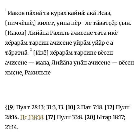
1
Иаков пӑхнӑ та курах кайнӑ: акӑ Исав,
[пиччӗшӗ,] килет, унпа пӗр- ле тӑватҫӗр ҫын.
[Иаков] Лийӑпа Рахиль ачисене тата икӗ
хӗрарӑм тарҫин ачисене уйрӑм уйӑр с а
2
тӑратнӑ.
[Икӗ] хӗрарӑм тарҫипе вӗсен
ачисене — мала, Лийӑпа унӑн ачисене — вӗсен
хыҫне, Рахильпе
{
[9]
Пулт 28:13; 31:3, 13.
[10]
2 Пат 7:18.
[12]
Пулт
28:14.
Пс 138:18
.
[17]
Пулт 33:8.
[20]
Ытар 18:17;
21:14.