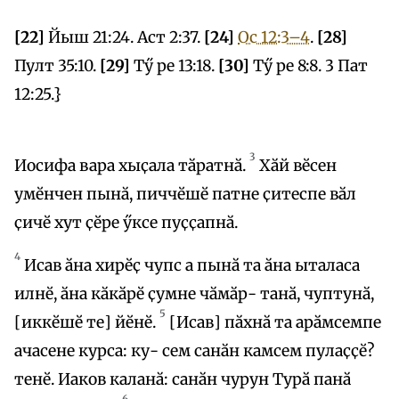
[22]
Йыш 21:24. Аст 2:37.
[24]
Ос 12:3–4
.
[28]
Пулт 35:10.
[29]
Тӳ ре 13:18.
[30]
Тӳ ре 8:8. 3 Пат
12:25.}
3
Иосифа вара хыҫала тӑратнӑ.
Хӑй вӗсен
умӗнчен пынӑ, пиччӗшӗ патне ҫитеспе вӑл
ҫичӗ хут ҫӗре ӳксе пуҫҫапнӑ.
4
Исав ӑна хирӗҫ чупс а пынӑ та ӑна ыталаса
илнӗ, ӑна кӑкӑрӗ ҫумне чӑмӑр- танӑ, чуптунӑ,
5
[иккӗшӗ те] йӗнӗ.
[Исав] пӑхнӑ та арӑмсемпе
ачасене курса: ку- сем санӑн камсем пулаҫҫӗ?
тенӗ. Иаков каланӑ: санӑн чурун Турӑ панӑ
6