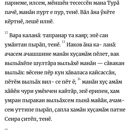
парнеме, илсем, мӗншӗн тесессӗн мана Турӑ
пачӗ, манӑн пурт е пур, тенӗ. Вӑл ӑна ӳкӗте
кӗртнӗ, лешӗ илнӗ.
12
Вара каланӑ: тапранар та каяр; эпӗ сан
13
умӑнтан пырӑп, тенӗ.
Иаков ӑна ка- ланӑ:
ачасем ачашшине манӑн хуҫамӑм пӗлет, вак
выльӑхӗпе шултӑра выльӑхӗ манӑн — сӑвакан
выльӑх: вӗсене пӗр кун хӑваласа кайсассӑн,
14
пӗтӗм выльӑх вил- се пӗт ӗ;
манӑн хуҫ амӑм
хӑйӗн чури умӗнчен кайтӑр, эпӗ ерипен, хам
умран пыракан выльӑхсем пынӑ майӑн, ачам-
сем уттипе пырӑп, ҫапла хамӑн хуҫамӑм патне
Сеира ҫитӗп, тенӗ.
15