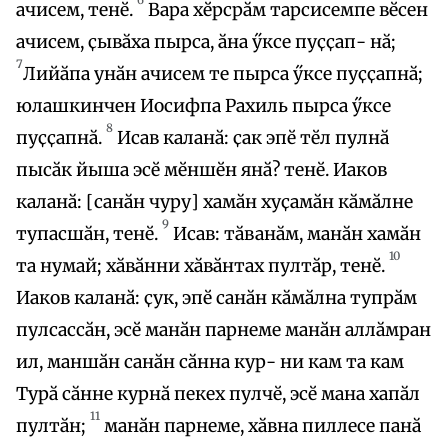
ачисем, тенӗ.
Вара хӗрсрӑм тарсисемпе вӗсен
ачисем, ҫывӑха пырса, ӑна ӳксе пуҫҫап- нӑ;
7
Лийӑпа унӑн ачисем те пырса ӳксе пуҫҫапнӑ;
юлашкинчен Иосифпа Рахиль пырса ӳксе
8
пуҫҫапнӑ.
Исав каланӑ: ҫак эпӗ тӗл пулнӑ
пысӑк йыша эсӗ мӗншӗн янӑ? тенӗ. Иаков
каланӑ: [санӑн чуру] хамӑн хуҫамӑн кӑмӑлне
9
тупасшӑн, тенӗ.
Исав: тӑванӑм, манӑн хамӑн
10
та нумай; хӑвӑнни хӑвӑнтах пултӑр, тенӗ.
Иаков каланӑ: ҫук, эпӗ санӑн кӑмӑлна тупрӑм
пулсассӑн, эсӗ манӑн парнеме манӑн аллӑмран
ил, маншӑн санӑн сӑнна кур- ни кам та кам
Турӑ сӑнне курнӑ пекех пулчӗ, эсӗ мана хапӑл
11
пултӑн;
манӑн парнеме, хӑвна пиллесе панӑ