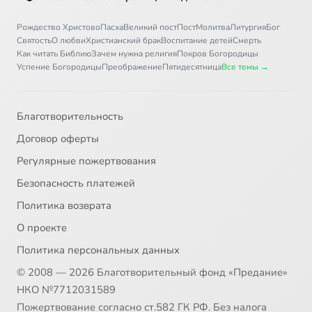
Рождество Христово
Пасха
Великий пост
Пост
Молитва
Литургия
Бог
Святость
О любви
Христианский брак
Воспитание детей
Смерть
Как читать Библию
Зачем нужна религия
Покров Богородицы
Успение Богородицы
Преображение
Пятидесятница
Все темы →
Благотворительность
Договор оферты
Регулярные пожертвования
Безопасность платежей
Политика возврата
О проекте
Политика персональных данных
© 2008 — 2026 Благотворительный фонд «Предание»
НКО №7712031589
Пожертвование согласно ст.582 ГК РФ. Без налога