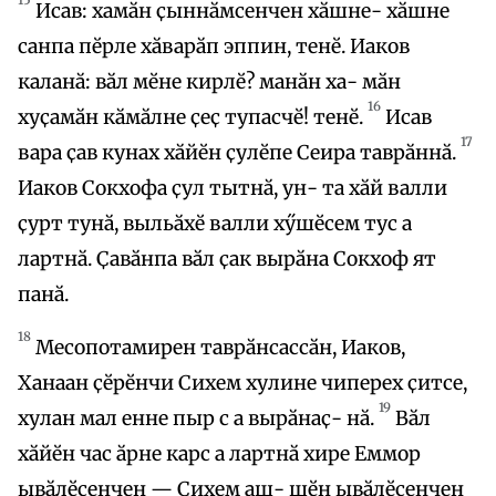
Исав: хамӑн ҫыннӑмсенчен хӑшне- хӑшне
санпа пӗрле хӑварӑп эппин, тенӗ. Иаков
каланӑ: вӑл мӗне кирлӗ? манӑн ха- мӑн
16
хуҫамӑн кӑмӑлне ҫеҫ тупасчӗ! тенӗ.
Исав
17
вара ҫав кунах хӑйӗн ҫулӗпе Сеира таврӑннӑ.
Иаков Сокхофа ҫул тытнӑ, ун- та хӑй валли
ҫурт тунӑ, выльӑхӗ валли хӳшӗсем тус а
лартнӑ. Ҫавӑнпа вӑл ҫак вырӑна Сокхоф ят
панӑ.
18
Месопотамирен таврӑнсассӑн, Иаков,
Ханаан ҫӗрӗнчи Сихем хулине чиперех ҫитсе,
19
хулан мал енне пыр с а вырӑнаҫ- нӑ.
Вӑл
хӑйӗн час ӑрне карс а лартнӑ хире Еммор
ывӑлӗсенчен — Сихем аш- шӗн ывӑлӗсенчен