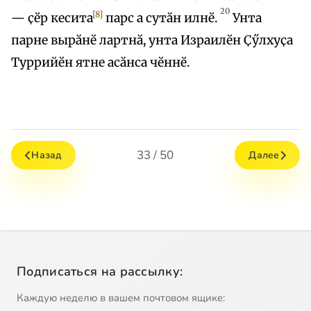
20
[8]
— ҫӗр кесита
парс а сутӑн илнӗ.
Унта
парне вырӑнӗ лартнӑ, унта Израилӗн Ҫӳлхуҫа
Туррийӗн ятне асӑнса чӗннӗ.
33 / 50
Назад
Далее
Подписаться на рассылку:
Каждую неделю в вашем почтовом ящике: