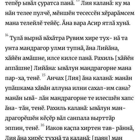
тепӗр ывӑл ҫуратса панӑ.
Лия каланӑ: ку ма
нӑн телее пулчӗ, мӗншӗн тесессӗн хӗрарӑмсем
мана телейлӗ тейӗҫ. Ӑна вара Асир ятлӑ хунӑ.
14
Тулӑ вырнӑ вӑхӑтра Рувим хире тух- нӑ та
унта мандрагор улми тупнӑ, ӑна Лийӑна,
хӑйӗн амӑшне, илсе килсе панӑ. Рахиль [хӑйӗн
аппӑшне] Лийӑна: ывӑлун мандрагорне мана
15
пар-ха, тенӗ.
Анчах [Лия] ӑна каланӑ: манӑн
упӑшкама хӑвӑн аллуна илни сахал-им сана?
манӑн ывӑ- лӑн мандрагорне те илесшӗн хапс
ӑна- тӑн, тенӗ. Рахиль каланӑ: ывӑлун ман-
драгорӗшӗн кӗҫӗр вӑл санпала вырттӑр
16
эппин, тенӗ.
Иаков каҫпа хиртен тав- рӑннӑ,
Лия ӑна хирӗҫ тухнӑ та каланӑ: [паян] ман