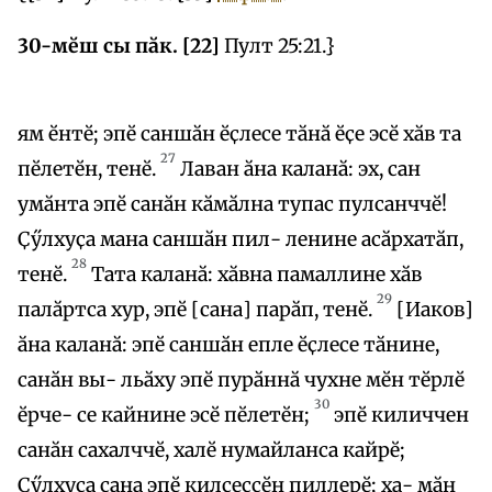
30-мӗш сы пӑк. [22]
Пулт 25:21.}
ям ӗнтӗ; эпӗ саншӑн ӗҫлесе тӑнӑ ӗҫе эсӗ хӑв та
27
пӗлетӗн, тенӗ.
Лаван ӑна каланӑ: эх, сан
умӑнта эпӗ санӑн кӑмӑлна тупас пулсанччӗ!
Ҫӳлхуҫа мана саншӑн пил- ленине асӑрхатӑп,
28
тенӗ.
Тата каланӑ: хӑвна памаллине хӑв
29
палӑртса хур, эпӗ [сана] парӑп, тенӗ.
[Иаков]
ӑна каланӑ: эпӗ саншӑн епле ӗҫлесе тӑнине,
санӑн вы- льӑху эпӗ пурӑннӑ чухне мӗн тӗрлӗ
30
ӗрче- се кайнине эсӗ пӗлетӗн;
эпӗ киличчен
санӑн сахалччӗ, халӗ нумайланса кайрӗ;
Ҫӳлхуҫа сана эпӗ килсессӗн пиллерӗ; ха- мӑн