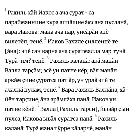
1
Рахиль хӑй Иакос а ача ҫурат- са
парайманнине кура аппӑшне ӑмсана пуҫланӑ,
вара Иакова: мана ача пар, унсӑрӑн эпӗ
2
вилетӗп, тенӗ.
Иаков Рахиле ҫилленнӗ те
[ӑна]: эпӗ сан варна ача ҫуратмалла мар тунӑ
3
Турӑ-им? тенӗ.
Рахиль каланӑ: акӑ манӑн
Валла тарҫӑм; эсӗ ун патне кӗр; вӑл манӑн
аркӑм ҫине ҫуратса пат ӑр, ун урлӑ эпӗ те
4
ачаллӑ пулам, тенӗ.
Вара Рахиль Валлӑна, хӑ-
йӗн тарҫине, ӑна арӑмлӑха панӑ; Иаков ун
5
патне кӗнӗ.
Валла [Рахиль тарси], йывӑр ҫын
6
пулса, Иакова ывӑл ҫуратса панӑ.
Рахиль
каланӑ: Турӑ мана тӳрре кӑларчӗ, манӑн