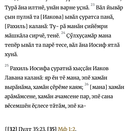
23
Турӑ ӑна илтнӗ, унӑн варне уҫнӑ.
Вӑл йывӑр
ҫын пулнӑ та [Иакова] ывӑл ҫуратса панӑ,
[Рахиль] каланӑ: Ту- рӑ манӑн ҫийӗмри
24
мӑшкӑла сирчӗ, тенӗ.
Ҫӳлхуҫамӑр мана
тепӗр ывӑл та парӗ тесе, вӑл ӑна Иосиф ятлӑ
хунӑ.
25
Рахиль Иосифа ҫуратнӑ хыҫҫӑн Иаков
Лавана каланӑ: яр ӗн тӗ мана, эпӗ хамӑн
26
вырӑнӑма, хамӑн ҫӗрӗме каям;
[мана] хамӑн
арӑмӑмсене, хамӑн ачамсене пар, эпӗ сана
вӗсемшӗн ӗҫлесе тӑтӑм, эпӗ ка-
{
[32]
Пулт 35:23.
[35]
Мф 1:2
.