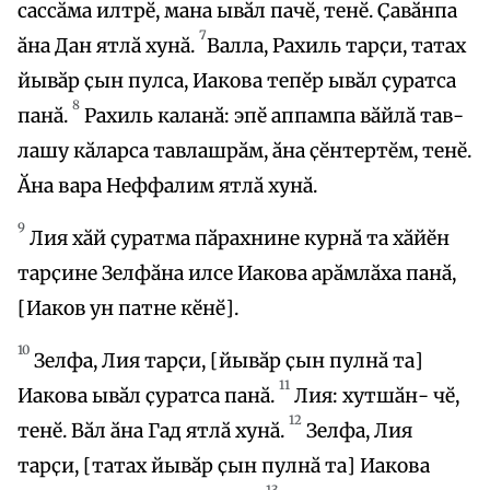
сассӑма илтрӗ, мана ывӑл пачӗ, тенӗ. Ҫавӑнпа
7
ӑна Дан ятлӑ хунӑ.
Валла, Рахиль тарҫи, татах
йывӑр ҫын пулса, Иакова тепӗр ывӑл ҫуратса
8
панӑ.
Рахиль каланӑ: эпӗ аппампа вӑйлӑ тав-
лашу кӑларса тавлашрӑм, ӑна ҫӗнтертӗм, тенӗ.
Ӑна вара Неффалим ятлӑ хунӑ.
9
Лия хӑй ҫуратма пӑрахнине курнӑ та хӑйӗн
тарҫине Зелфӑна илсе Иакова арӑмлӑха панӑ,
[Иаков ун патне кӗнӗ].
10
Зелфа, Лия тарҫи, [йывӑр ҫын пулнӑ та]
11
Иакова ывӑл ҫуратса панӑ.
Лия: хутшӑн- чӗ,
12
тенӗ. Вӑл ӑна Гад ятлӑ хунӑ.
Зелфа, Лия
тарҫи, [татах йывӑр ҫын пулнӑ та] Иакова
13