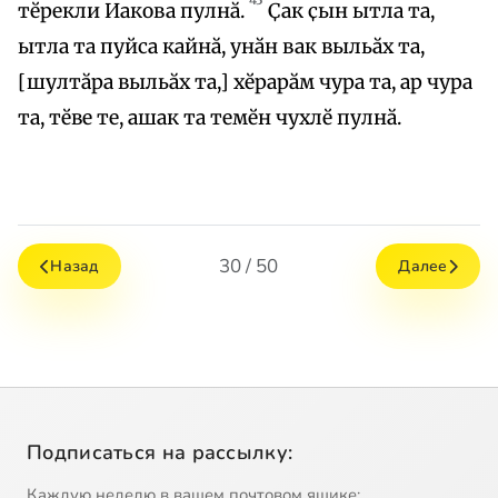
тӗрекли Иакова пулнӑ.
Ҫак ҫын ытла та,
ытла та пуйса кайнӑ, унӑн вак выльӑх та,
[шултӑра выльӑх та,] хӗрарӑм чура та, ар чура
та, тӗве те, ашак та темӗн чухлӗ пулнӑ.
30 / 50
Назад
Далее
Подписаться на рассылку:
Каждую неделю в вашем почтовом ящике: