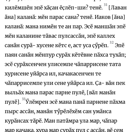
31
килӗмшӗн эпӗ хӑҫан ӗҫлӗп-ши? тенӗ.
[Лаван
ӑна] каланӑ: мӗн парас сана? тенӗ. Иаков [ӑна]
каланӑ: мана нимӗн те ан пар. Эсӗ маншӑн эпӗ
мӗн каланине тӑвас пулсассӑн, эпӗ каллех
32
санӑн сурӑ- хусене кӗтс е, аст уса ҫӳрӗп.
Эпӗ
паян санӑн мӗнпур сурӑх кӗтӗвне пӑхса тухӑп;
эсӗ сурӑхсенчен улисемпе чӑпаррисене тата
хурисене уйӑрса ил, качакасенчен те
чӑпаррисемпе ули сене уйӑрса ил. Ҫа- вӑн пек
выльӑх мана парас парне пулӗ, [вӑл манӑн
33
пулӗ].
Ӳлӗмрен эсӗ мана панӑ парнене пӑхма
пырс ассӑн, манӑн тӳрӗлӗхӗм сан умӑнса
курӑнсах тӑрӗ. Ман патӑмра ула мар, чӑпар
мар качака, хура мар сурӑх пул с ассӑн, вӗ сем