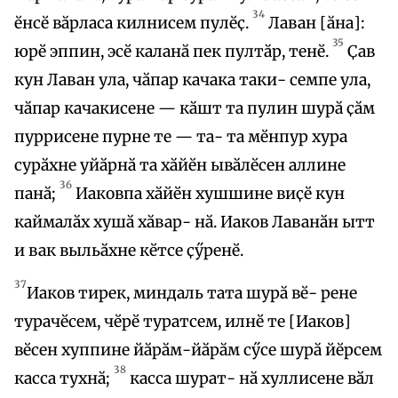
34
ӗнсӗ вӑрласа килнисем пулӗҫ.
Лаван [ӑна]:
35
юрӗ эппин, эсӗ каланӑ пек пултӑр, тенӗ.
Ҫав
кун Лаван ула, чӑпар качака таки- семпе ула,
чӑпар качакисене — кӑшт та пулин шурӑ ҫӑм
пуррисене пурне те — та- та мӗнпур хура
сурӑхне уйӑрнӑ та хӑйӗн ывӑлӗсен аллине
36
панӑ;
Иаковпа хӑйӗн хушшине виҫӗ кун
каймалӑх хушӑ хӑвар- нӑ. Иаков Лаванӑн ытт
и вак выльӑхне кӗтсе ҫӳренӗ.
37
Иаков тирек, миндаль тата шурӑ вӗ- рене
турачӗсем, чӗрӗ туратсем, илнӗ те [Иаков]
вӗсен хуппине йӑрӑм-йӑрӑм сӳсе шурӑ йӗрсем
38
касса тухнӑ;
касса шурат- нӑ хуллисене вӑл