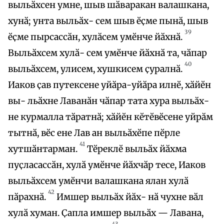
выльӑхсен умне, шыв шӑваракан валашкана,
хунӑ; унта выльӑх- сем шыв ӗҫме пынӑ, шыв
39
ӗҫме пырсассӑн, хулӑсем умӗнче йӑхнӑ.
Выльӑхсем хулӑ- сем умӗнче йӑхнӑ та, чӑпар
40
выльӑхсем, улисем, хушкисем ҫуралнӑ.
Иаков ҫав путексене уйӑра-уйӑра илнӗ, хӑйӗн
вы- льӑхне Лаванӑн чӑпар тата хура выльӑх-
не курмалла тӑратнӑ; хӑйӗн кӗтӗвӗсене уйрӑм
тытнӑ, вӗс ене Лав ан выльӑхӗпе пӗрле
41
хутшӑнтарман.
Тӗреклӗ выльӑх йӑхма
пуҫласассӑн, хулӑ умӗнче йӑхчӑр тесе, Иаков
выльӑхсем умӗнчи валашкана ялан хулӑ
42
пӑрахнӑ.
Имшер выльӑх йӑх- нӑ чухне вӑл
хулӑ хуман. Ҫапла имшер выльӑх — Лавана,
43