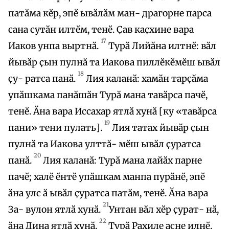
патӑма кӗр, эпӗ ывӑлӑм ман- драгорне парса
сана сутӑн илтӗм, тенӗ. Ҫав каҫхине вара
17
Иаков унпа выртнӑ.
Турӑ Лийӑна илтнӗ: вӑл
йывӑр ҫын пулнӑ та Иакова пиллӗкӗмӗш ывӑл
18
ҫу- ратса панӑ.
Лия каланӑ: хамӑн тарҫӑма
упӑшкама панӑшӑн Турӑ мана тавӑрса пачӗ,
тенӗ. Ӑна вара Иссахар ятлӑ хунӑ [ку «тавӑрса
19
пани» тени пулать].
Лия татах йывӑр ҫын
пулнӑ та Иакова улттӑ- мӗш ывӑл ҫуратса
20
панӑ.
Лия каланӑ: Турӑ мана лайӑх парне
пачӗ; халӗ ӗнтӗ упӑшкам манпа пурӑнӗ, эпӗ
ӑна улс ӑ ывӑл ҫуратса патӑм, тенӗ. Ӑна вара
21
За- вулон ятлӑ хунӑ.
Унтан вӑл хӗр ҫурат- нӑ,
22
ӑна Дина ятлӑ хунӑ.
Турӑ Рахиле асне илнӗ,