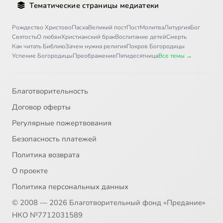
Тематические страницы медиатеки
Рождество Христово
Пасха
Великий пост
Пост
Молитва
Литургия
Бог
Святость
О любви
Христианский брак
Воспитание детей
Смерть
Как читать Библию
Зачем нужна религия
Покров Богородицы
Успение Богородицы
Преображение
Пятидесятница
Все темы →
Благотворительность
Договор оферты
Регулярные пожертвования
Безопасность платежей
Политика возврата
О проекте
Политика персональных данных
© 2008 — 2026 Благотворительный фонд «Предание»
НКО №7712031589