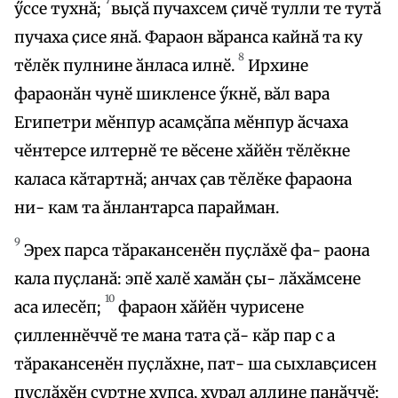
ӳссе тухнӑ;
выҫӑ пучахсем ҫичӗ тулли те тутӑ
пучаха ҫисе янӑ. Фараон вӑранса кайнӑ та ку
8
тӗлӗк пулнине ӑнласа илнӗ.
Ирхине
фараонӑн чунӗ шикленсе ӳкнӗ, вӑл вара
Египетри мӗнпур асамҫӑпа мӗнпур ӑсчаха
чӗнтерсе илтернӗ те вӗсене хӑйӗн тӗлӗкне
каласа кӑтартнӑ; анчах ҫав тӗлӗке фараона
ни- кам та ӑнлантарса парайман.
9
Эрех парса тӑракансенӗн пуҫлӑхӗ фа- раона
кала пуҫланӑ: эпӗ халӗ хамӑн ҫы- лӑхӑмсене
10
аса илесӗп;
фараон хӑйӗн чурисене
ҫилленнӗччӗ те мана тата ҫӑ- кӑр пар с а
тӑракансенӗн пуҫлӑхне, пат- ша сыхлавҫисен
пуҫлӑхӗн ҫуртне хупса, хурал аллине панӑччӗ;