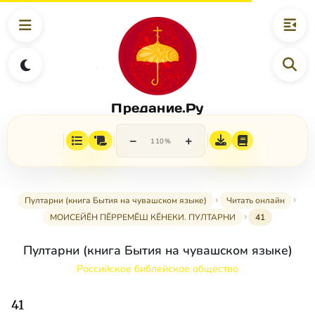
Предание.Ру
−
+
110%
Пултарни (книга Бытия на чувашском языке)
Читать онлайн
МОИСЕЙӖН ПӖРРЕМӖШ КӖНЕКИ. ПУЛТАРНИ
41
Пултарни (книга Бытия на чувашском языке)
Российское библейское общество
41