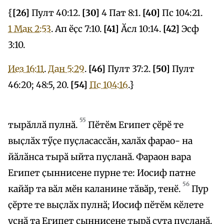
{
[26]
Пулт 40:12.
[30]
4 Пат 8:1.
[40]
Пс 104:21.
1 Мак 2:53
. Ап ӗҫс 7:10.
[41]
Ӑсл 10:14.
[42]
Эсф
3:10.
Иез 16:11
.
Дан 5:29
.
[46]
Пулт 37:2.
[50]
Пулт
46:20; 48:5, 20.
[54]
Пс 104:16
.}
55
тырӑллӑ пулнӑ.
Пӗтӗм Египет ҫӗрӗ те
выҫлӑх тӳҫе пуҫласассӑн, халӑх фарао- на
йӑлӑнса тырӑ ыйта пуҫланӑ. Фараон вара
Египет ҫыннисене пурне те: Иосиф патне
56
кайӑр та вӑл мӗн каланине тӑвӑр, тенӗ.
Пур
ҫӗрте те выҫлӑх пулнӑ; Иосиф пӗтӗм кӗлете
уҫнӑ та Египет ҫыннисене тырӑ сута пуҫланӑ.