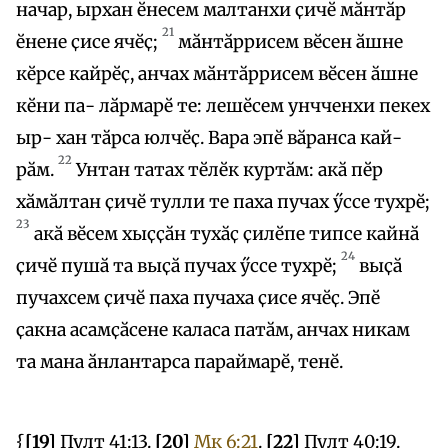
начар, ырхан ӗнесем малтанхи ҫичӗ мӑнтӑр
21
ӗнене ҫисе ячӗҫ;
мӑнтӑррисем вӗсен ӑшне
кӗрсе кайрӗҫ, анчах мӑнтӑррисем вӗсен ӑшне
кӗни па- лӑрмарӗ те: лешӗсем унчченхи пекех
ыр- хан тӑрса юлчӗҫ. Вара эпӗ вӑранса кай-
22
рӑм.
Унтан татах тӗлӗк куртӑм: акӑ пӗр
хӑмӑлтан ҫичӗ тулли те паха пучах ӳссе тухрӗ;
23
акӑ вӗсем хыҫҫӑн тухӑҫ ҫилӗпе типсе кайнӑ
24
ҫичӗ пушӑ та выҫӑ пучах ӳссе тухрӗ;
выҫӑ
пучахсем ҫичӗ паха пучаха ҫисе ячӗҫ. Эпӗ
ҫакна асамҫӑсене каласа патӑм, анчах никам
та мана ӑнлантарса параймарӗ, тенӗ.
{
[19]
Пулт 41:13.
[20]
Мк 6:21
.
[22]
Пулт 40:19.