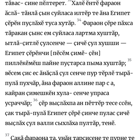
тӑвас- сине пӗлтерет.
Халӗ ӗнтӗ фараон
ӑслӑ- тӑнлӑ ҫын суйласа илтӗр те ӑна Египет
34
ҫӗрӗн пуҫлӑхӗ туса хутӑр.
Фараон ҫӗре пӑхса
тӑракан ҫынс ем суйласа лартма хуштӑр,
ытлӑ-ҫитлӗ ҫулсенче — ҫичӗ ҫул хушши —
Египет ҫӗрӗнчи [пӗсӗм ҫимӗ- ҫӗн]
35
пиллӗкӗмӗш пайне пуҫтарса пыма хуштӑр;
вӗсем ҫис ес ӑнӑҫлӑ ҫул сенче пур тӗрлӗ тырӑ-
пулӑ пухчӑр, ӑна фараон аллине пар с а,
кайран ҫимешкӗн хула- сенче упраса
36
усраччӑр;
ҫӗр выҫлӑхпа ан пӗттӗр тесе ссӗн,
ҫак тырӑ-пулӑ Египет ҫӗрӗ ҫинче пулас ҫичӗ
выҫлӑх ҫул валли сыхлӑха пултӑр, тенӗ.
37
Ҫакӑ фараона та, унӑн тарҫисене те пурне те