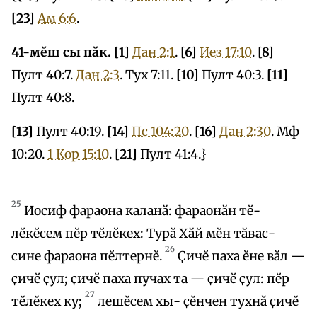
[23]
Ам 6:6
.
41-мӗш сы пӑк. [1]
Дан 2:1
.
[6]
Иез 17:10
.
[8]
Пулт 40:7.
Дан 2:3
. Тух 7:11.
[10]
Пулт 40:3.
[11]
Пулт 40:8.
[13]
Пулт 40:19.
[14]
Пс 104:20
.
[16]
Дан 2:30
. Мф
10:20.
1 Кор 15:10
.
[21]
Пулт 41:4.}
25
Иосиф фараона каланӑ: фараонӑн тӗ-
лӗкӗсем пӗр тӗлӗкех: Турӑ Хӑй мӗн тӑвас-
26
сине фараона пӗлтернӗ.
Ҫичӗ паха ӗне вӑл —
ҫичӗ ҫул; ҫичӗ паха пучах та — ҫичӗ ҫул: пӗр
27
тӗлӗкех ку;
лешӗсем хы- ҫӗнчен тухнӑ ҫичӗ