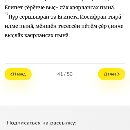
Египет ҫӗрӗнче выҫ- лӑх хаярлансах пынӑ.
57
Пур ҫӗршывран та Египета Иосифран тырӑ
илме пынӑ, мӗншӗн тесессӗн пӗтӗм ҫӗр ҫинче
выҫлӑх хаярлансах пынӑ.
41 / 50
Назад
Далее
Подписаться на рассылку: