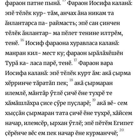
фараон патне пынӑ.
Фараон Иосифа каланӑ:
эпӗ тӗлӗк кур- тӑм, анчах ӑна никам та
ӑнлантарса па- раймасть; эпӗ сан ҫинчен
тӗлӗк ӑнлантар- ма пӗлет тенине илтрӗм,
16
тенӗ.
Иосиф фараона хуравласа каланӑ:
манран кил- мест ку; фараон ырӑлӑхӗшӗн
17
Турӑ ка- ласа парӗ, тенӗ.
Фараон вара
Иосифа каланӑ: эпӗ тӗлӗк курт ӑм: акӑ ҫырма
18
хӗрринче тӑратӑп пек;
акӑ ҫырмаран
илемлӗ, мӑнтӑр ӳтлӗ ҫичӗ ӗне тухрӗ те
19
хӑмӑшлӑхра ҫисе ҫӳре пуҫларӗ;
акӑ вӗ- сем
хыҫҫӑн ҫырмаран тата ҫичӗ ӗне тухрӗ, хӑйсем
начар, илемсӗр, ырхан ӳтлӗ; эпӗ пӗтӗм Египет
20
ҫӗрӗнче вӗс ем пек начар ӗне курманччӗ;