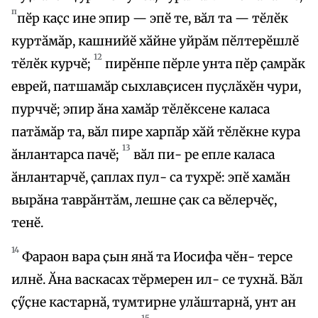
п
пӗр каҫс ине эпир — эпӗ те, вӑл та — тӗлӗк
куртӑмӑр, кашнийӗ хӑйне уйрӑм пӗлтерӗшлӗ
12
тӗлӗк курчӗ;
пирӗнпе пӗрле унта пӗр ҫамрӑк
еврей, патшамӑр сыхлавҫисен пуҫлӑхӗн чури,
пурччӗ; эпир ӑна хамӑр тӗлӗксене каласа
патӑмӑр та, вӑл пире харпӑр хӑй тӗлӗкне кура
13
ӑнлантарса пачӗ;
вӑл пи- ре епле каласа
ӑнлантарчӗ, ҫаплах пул- са тухрӗ: эпӗ хамӑн
вырӑна таврӑнтӑм, лешне ҫак са вӗлерчӗҫ,
тенӗ.
14
Фараон вара ҫын янӑ та Иосифа чӗн- терсе
илнӗ. Ӑна васкасах тӗрмерен ил- се тухнӑ. Вӑл
ҫӳҫне кастарнӑ, тумтирне улӑштарнӑ, унт ан
15