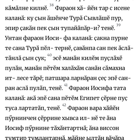
38
кӑмӑлне килнӗ.
Фараон хӑ- йӗн тар с исене
каланӑ: ку ҫын ӑшӗнче Турӑ Сывлӑшӗ пур,
39
эпир ҫакӑн пек ҫын тупайӑпӑр-и? тенӗ.
Унтан фараон Иоси- фа каланӑ: ҫакна пурне
те сана Турӑ пӗл- тернӗ, ҫавӑнпа сан пек ӑслӑ-
40
тӑнлӑ ҫын ҫук;
эсӗ манӑн килӗм пуҫлӑхӗ
пулӑн, манӑн пӗтӗм халӑхӑм санӑн сӑмахна
ит- лесе тӑрӗ; патшара ларнӑран ҫеҫ эпӗ сан-
41
ран аслӑ пулӑп, тенӗ.
Фараон Иосифа тата
каланӑ: акӑ эпӗ сана пӗтӗм Египет ҫӗрне пуҫ
42
туса лартатӑп, тенӗ.
Фараон вара хӑйӗн
пӳрнинчен ҫӗррине хывса ил- нӗ те ӑна
Иосиф пӳрнине тӑхӑнтартнӑ; ӑна виссон
тумтир тумлантарнӑ, мӑйне ылтӑн вӑчӑра