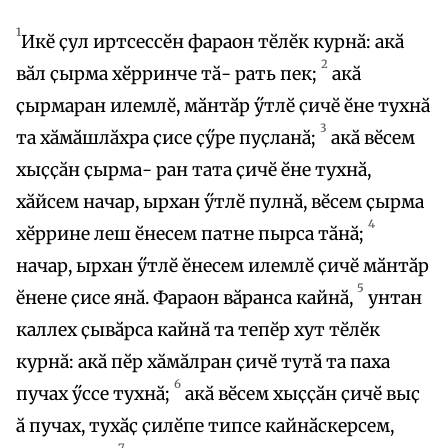
1
Икӗ ҫул иртсессӗн фараон тӗлӗк курнӑ: акӑ
2
вӑл ҫырма хӗрринче тӑ- рать пек;
акӑ
ҫырмаран илемлӗ, мӑнтӑр ӳтлӗ ҫичӗ ӗне тухнӑ
3
та хӑмӑшлӑхра ҫисе ҫӳре пуҫланӑ;
акӑ вӗсем
хыҫҫӑн ҫырма- ран тата ҫичӗ ӗне тухнӑ,
хӑйсем начар, ырхан ӳтлӗ пулнӑ, вӗсем ҫырма
4
хӗррине леш ӗнесем патне пырса тӑнӑ;
начар, ырхан ӳтлӗ ӗнесем илемлӗ ҫичӗ мӑнтӑр
5
ӗнене ҫисе янӑ. Фараон вӑранса кайнӑ,
унтан
каллех ҫывӑрса кайнӑ та тепӗр хут тӗлӗк
курнӑ: акӑ пӗр хӑмӑлран ҫичӗ тутӑ та паха
6
пучах ӳссе тухнӑ;
акӑ вӗсем хыҫҫӑн ҫичӗ выҫ
ӑ пучах, тухӑҫ ҫилӗпе типсе кайнӑскерсем,
7