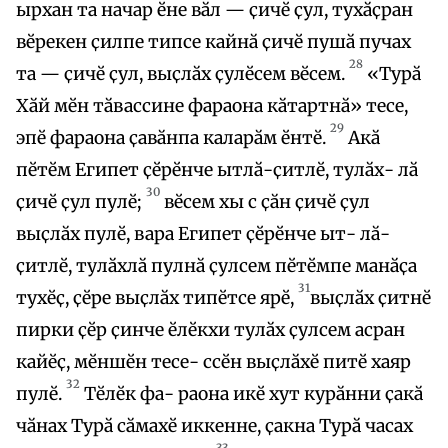
ырхан та начар ӗне вӑл — ҫичӗ ҫул, тухӑҫран
вӗрекен ҫилпе типсе кайнӑ ҫичӗ пушӑ пучах
28
та — ҫичӗ ҫул, выҫлӑх ҫулӗсем вӗсем.
«Турӑ
Хӑй мӗн тӑвассине фараона кӑтартнӑ» тесе,
29
эпӗ фараона ҫавӑнпа каларӑм ӗнтӗ.
Акӑ
пӗтӗм Египет ҫӗрӗнче ытлӑ-ҫитлӗ, тулӑх- лӑ
30
ҫичӗ ҫул пулӗ;
вӗсем хы с ҫӑн ҫичӗ ҫул
выҫлӑх пулӗ, вара Египет ҫӗрӗнче ыт- лӑ-
ҫитлӗ, тулӑхлӑ пулнӑ ҫулсем пӗтӗмпе манӑҫа
31
тухӗҫ, ҫӗре выҫлӑх типӗтсе ярӗ,
выҫлӑх ҫитнӗ
пирки ҫӗр ҫинче ӗлӗкхи тулӑх ҫулсем асран
кайӗҫ, мӗншӗн тесе- ссӗн выҫлӑхӗ питӗ хаяр
32
пулӗ.
Тӗлӗк фа- раона икӗ хут курӑнни ҫакӑ
чӑнах Турӑ сӑмахӗ иккенне, ҫакна Турӑ часах
33