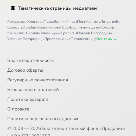
Тематические страницы медиатеки
Рождество Христово
Пасха
Великий пост
Пост
Молитва
Литургия
Бог
Святость
О любви
Христианский брак
Воспитание детей
Смерть
Как читать Библию
Зачем нужна религия
Покров Богородицы
Успение Богородицы
Преображение
Пятидесятница
Все темы →
Благотворительность
Договор оферты
Регулярные пожертвования
Безопасность платежей
Политика возврата
О проекте
Политика персональных данных
© 2008 — 2026 Благотворительный фонд «Предание»