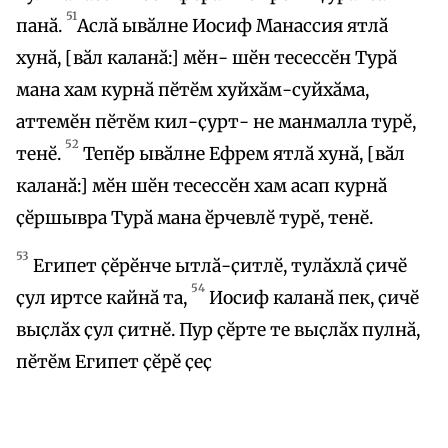
51
панӑ.
Аслӑ ывӑлне Иосиф Манассия ятлӑ
хунӑ, [вӑл каланӑ:] мӗн- шӗн тесессӗн Турӑ
мана хам курнӑ пӗтӗм хуйхӑм-суйхӑма,
аттемӗн пӗтӗм кил-ҫурт- не манмалла турӗ,
52
тенӗ.
Тепӗр ывӑлне Ефрем ятлӑ хунӑ, [вӑл
каланӑ:] мӗн шӗн тесессӗн хам асап курнӑ
ҫӗршывра Турӑ мана ӗрчевлӗ турӗ, тенӗ.
53
Египет ҫӗрӗнче ытлӑ-ҫитлӗ, тулӑхлӑ ҫичӗ
54
ҫул иртсе кайнӑ та,
Иосиф каланӑ пек, ҫичӗ
выҫлӑх ҫул ҫитнӗ. Пур ҫӗрте те выҫлӑх пулнӑ,
пӗтӗм Египет ҫӗрӗ ҫеҫ