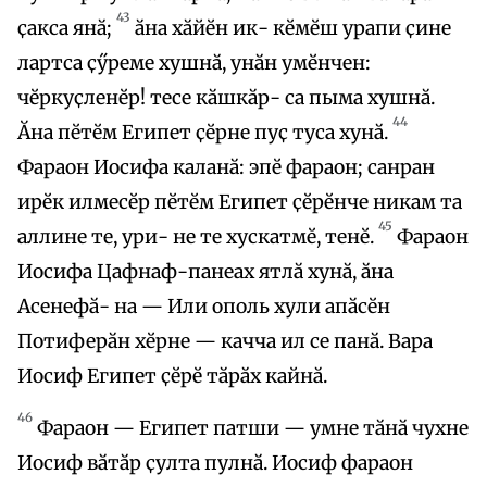
43
ҫакса янӑ;
ӑна хӑйӗн ик- кӗмӗш урапи ҫине
лартса ҫӳреме хушнӑ, унӑн умӗнчен:
чӗркуҫленӗр! тесе кӑшкӑр- са пыма хушнӑ.
44
Ӑна пӗтӗм Египет ҫӗрне пуҫ туса хунӑ.
Фараон Иосифа каланӑ: эпӗ фараон; санран
ирӗк илмесӗр пӗтӗм Египет ҫӗрӗнче никам та
45
аллине те, ури- не те хускатмӗ, тенӗ.
Фараон
Иосифа Цафнаф-панеах ятлӑ хунӑ, ӑна
Асенефӑ- на — Или ополь хули апӑсӗн
Потиферӑн хӗрне — качча ил се панӑ. Вара
Иосиф Египет ҫӗрӗ тӑрӑх кайнӑ.
46
Фараон — Египет патши — умне тӑнӑ чухне
Иосиф вӑтӑр ҫулта пулнӑ. Иосиф фараон