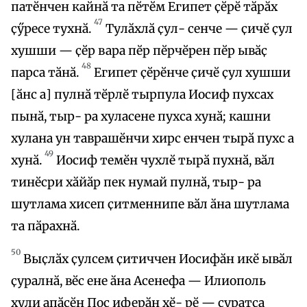
патӗнчен кайнӑ та пӗтӗм Египет ҫӗрӗ тӑрӑх
47
ҫӳресе тухнӑ.
Тулӑхлӑ ҫул- сенче — ҫичӗ ҫул
хушши — ҫӗр вара пӗр пӗрчӗрен пӗр ывӑҫ
48
парса тӑнӑ.
Египет ҫӗрӗнче ҫичӗ ҫул хушши
[ӑнс а] пулнӑ тӗрлӗ тырпула Иосиф пухсах
пынӑ, тыр- ра хуласене пухса хунӑ; кашни
хулана ун таврашӗнчи хирс енчен тырӑ пухс а
49
хунӑ.
Иосиф темӗн чухлӗ тырӑ пухнӑ, вӑл
тинӗсри хӑйӑр пек нумай пулнӑ, тыр- ра
шутлама хисеп ҫитменнипе вӑл ӑна шутлама
та пӑрахнӑ.
50
Выҫлӑх ҫулсем ҫитиччен Иосифӑн икӗ ывӑл
ҫуралнӑ, вӗс ене ӑна Асенефа — Илиополь
хули апӑсӗн Пос иферӑн хӗ- рӗ — ҫуратса