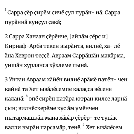
1
Сарра ҫӗр ҫирӗм ҫичӗ ҫул пурӑн- нӑ: Сарра
пурӑннӑ кунҫул ҫакӑ;
2 Сарра Ханаан ҫӗрӗнче, [айлӑм ҫӗрс и]
Кириаф-Арба текен вырӑнта, вилнӗ, ха- лӗ
ӑна Хеврон теҫҫӗ. Авраам Саррӑшӑн макӑрма,
уншӑн хурланса хӳхлеме пынӑ.
3 Унтан Авраам хӑйӗн вилнӗ арӑмӗ патӗн- чен
кайнӑ та Хет ывӑлӗсемпе калаҫса вӗсене
4
каланӑ:
эпӗ сирӗн патӑра ютран килсе ларнӑ
ҫын; вилнӗскерӗме кус ӑм умӗнчен
пытармашкӑн мана хӑвӑр ҫӗрӗр- те тупӑк
5
валли вырӑн парсамӑр, тенӗ.
Хет ывӑлӗсем
6