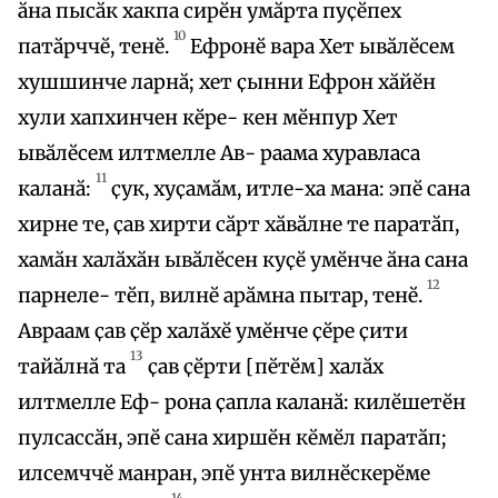
ӑна пысӑк хакпа сирӗн умӑрта пуҫӗпех
10
патӑрччӗ, тенӗ.
Ефронӗ вара Хет ывӑлӗсем
хушшинче ларнӑ; хет ҫынни Ефрон хӑйӗн
хули хапхинчен кӗре- кен мӗнпур Хет
ывӑлӗсем илтмелле Ав- раама хуравласа
11
каланӑ:
ҫук, хуҫамӑм, итле-ха мана: эпӗ сана
хирне те, ҫав хирти сӑрт хӑвӑлне те паратӑп,
хамӑн халӑхӑн ывӑлӗсен куҫӗ умӗнче ӑна сана
12
парнеле- тӗп, вилнӗ арӑмна пытар, тенӗ.
Авраам ҫав ҫӗр халӑхӗ умӗнче ҫӗре ҫити
13
тайӑлнӑ та
ҫав ҫӗрти [пӗтӗм] халӑх
илтмелле Еф- рона ҫапла каланӑ: килӗшетӗн
пулсассӑн, эпӗ сана хиршӗн кӗмӗл паратӑп;
илсемччӗ манран, эпӗ унта вилнӗскерӗме
14