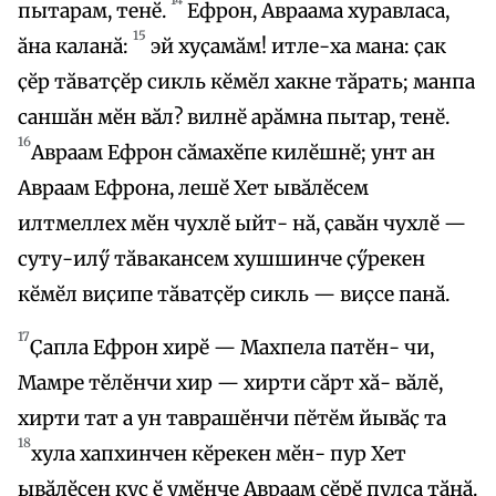
пытарам, тенӗ.
Ефрон, Авраама хуравласа,
15
ӑна каланӑ:
эй хуҫамӑм! итле-ха мана: ҫак
ҫӗр тӑватҫӗр сикль кӗмӗл хакне тӑрать; манпа
саншӑн мӗн вӑл? вилнӗ арӑмна пытар, тенӗ.
16
Авраам Ефрон сӑмахӗпе килӗшнӗ; унт ан
Авраам Ефрона, лешӗ Хет ывӑлӗсем
илтмеллех мӗн чухлӗ ыйт- нӑ, ҫавӑн чухлӗ —
суту-илӳ тӑвакансем хушшинче ҫӳрекен
кӗмӗл виҫипе тӑватҫӗр сикль — виҫсе панӑ.
17
Ҫапла Ефрон хирӗ — Махпела патӗн- чи,
Мамре тӗлӗнчи хир — хирти сӑрт хӑ- вӑлӗ,
хирти тат а ун таврашӗнчи пӗтӗм йывӑҫ та
18
хула хапхинчен кӗрекен мӗн- пур Хет
ывӑлӗсен куҫ ӗ умӗнче Авраам ҫӗрӗ пулса тӑнӑ.