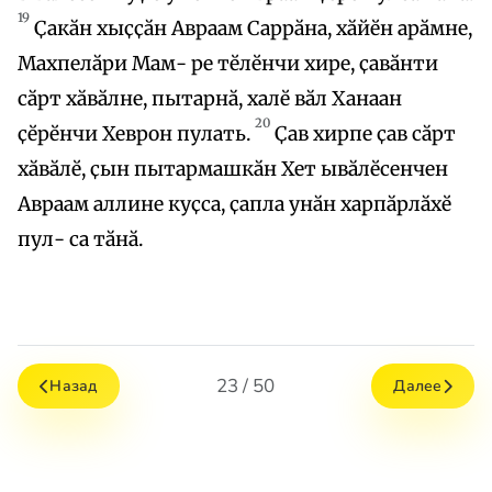
19
Ҫакӑн хыҫҫӑн Авраам Саррӑна, хӑйӗн арӑмне,
Махпелӑри Мам- ре тӗлӗнчи хире, ҫавӑнти
сӑрт хӑвӑлне, пытарнӑ, халӗ вӑл Ханаан
20
ҫӗрӗнчи Хеврон пулать.
Ҫав хирпе ҫав сӑрт
хӑвӑлӗ, ҫын пытармашкӑн Хет ывӑлӗсенчен
Авраам аллине куҫса, ҫапла унӑн харпӑрлӑхӗ
пул- са тӑнӑ.
23 / 50
Назад
Далее