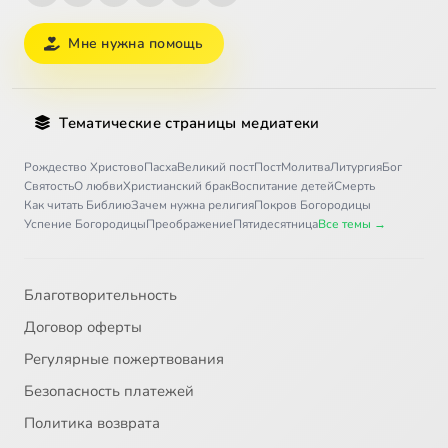
Мне нужна помощь
Тематические страницы медиатеки
Рождество Христово
Пасха
Великий пост
Пост
Молитва
Литургия
Бог
Святость
О любви
Христианский брак
Воспитание детей
Смерть
Как читать Библию
Зачем нужна религия
Покров Богородицы
Успение Богородицы
Преображение
Пятидесятница
Все темы →
Благотворительность
Договор оферты
Регулярные пожертвования
Безопасность платежей
Политика возврата