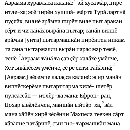
Авраама хуравласа каланӑ:
эй хуҫа мӑр, пире
итле-ха; эсӗ пирӗн хушшӑ- мӑрта Турӑ лартнӑ
пуҫлӑх; вилнӗ арӑмна пирӗн виле пыт аракан
ҫӗрт и чи лайӑх вырӑна пытар; санӑн вилнӗ
арӑмна [унта] пытармашкӑн пирӗнтен никам
та сана пытармалли вырӑн парас мар темӗ,
7
тенӗ.
Авраам тӑнӑ та ҫав ҫӗр халӑхӗ умӗнче,
8
Хет ывӑлӗсем умӗнче, ҫӗ ре ҫити тайӑлнӑ;
[Авраам] вӗсемпе калаҫса каланӑ: эсир манӑн
вилнӗскерӗме пытарттарма килӗ- шетӗр
пулсассӑн — итлӗр-ха мана: Ефрон- ран,
9
Цохар ывӑлӗнчен, маншӑн ыйтӑр-ха,
вӑл
мана хӑйӗн хирӗ вӗҫӗнчи Махпела теекен сӑрт
хӑвӑлне патӑрччӗ, ҫын пы- тармашкӑн мана