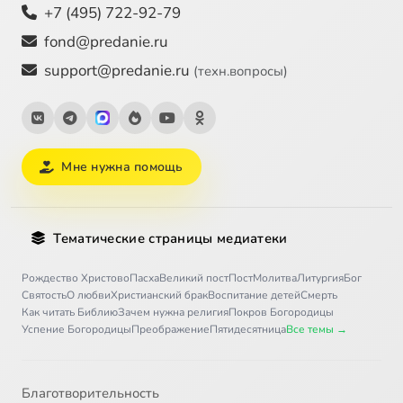
+7 (495) 722-92-79
fond@predanie.ru
support@predanie.ru
(техн.вопросы)
Мне нужна помощь
Тематические страницы медиатеки
Рождество Христово
Пасха
Великий пост
Пост
Молитва
Литургия
Бог
Святость
О любви
Христианский брак
Воспитание детей
Смерть
Как читать Библию
Зачем нужна религия
Покров Богородицы
Успение Богородицы
Преображение
Пятидесятница
Все темы →
Благотворительность