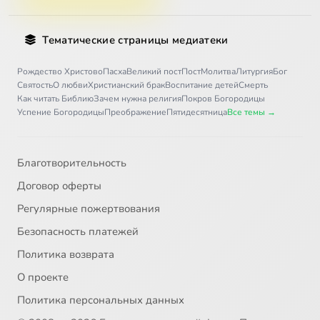
Тематические страницы медиатеки
Рождество Христово
Пасха
Великий пост
Пост
Молитва
Литургия
Бог
Святость
О любви
Христианский брак
Воспитание детей
Смерть
Как читать Библию
Зачем нужна религия
Покров Богородицы
Успение Богородицы
Преображение
Пятидесятница
Все темы →
Благотворительность
Договор оферты
Регулярные пожертвования
Безопасность платежей
Политика возврата
О проекте
Политика персональных данных