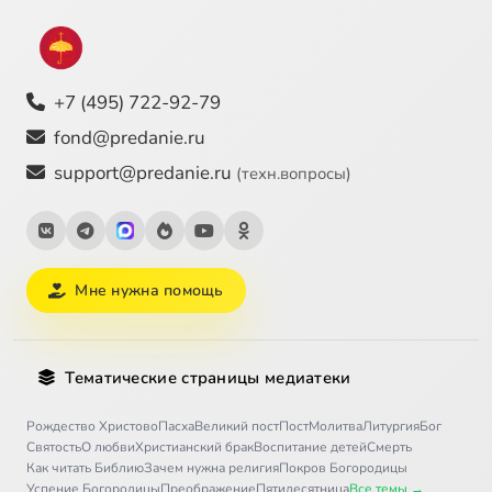
+7 (495) 722-92-79
fond@predanie.ru
support@predanie.ru
(техн.вопросы)
Мне нужна помощь
Тематические страницы медиатеки
Рождество Христово
Пасха
Великий пост
Пост
Молитва
Литургия
Бог
Святость
О любви
Христианский брак
Воспитание детей
Смерть
Как читать Библию
Зачем нужна религия
Покров Богородицы
Успение Богородицы
Преображение
Пятидесятница
Все темы →