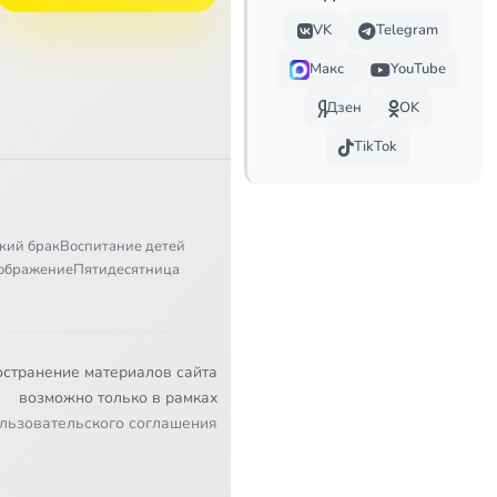
VK
Telegram
Макс
YouTube
Дзен
OK
TikTok
кий брак
Воспитание детей
ображение
Пятидесятница
остранение материалов сайта
возможно только в рамках
льзовательского соглашения