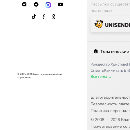
Рассылки осуществ
платформе
Тематические
Рождество Христово
П
Смерть
Как читать Б
© 2005-2026 Благотворительный фонд
Все темы →
«Предание»
Благотворительнос
Безопасность плат
Политика персонал
© 2008 — 2026 Бла
Пожертвование согл