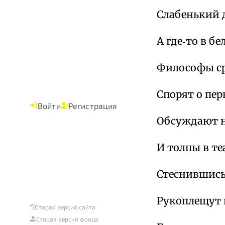
Слабенький 
А где‑то в б
Философы с
Спорят о пе
Войти
Регистрация
Обсуждают н
И толпы в те
Стеснившись
Рукоплещут
Старая версия сайта
Старая версия фонда