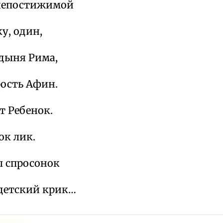
непостижимой
у, один,
рдыня Рима,
рость Афин.
т Ребенок.
ок лик.
 спросонок
детский крик…