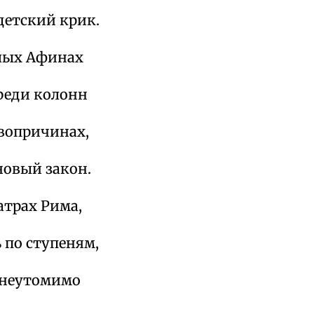
детский крик.
елых Афинах
реди колонн
рвопричинах,
овый закон.
атрах Рима,
 по ступеням,
 неутомимо