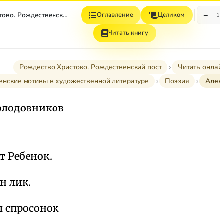
−
Рождество Христово. Рождественский Пост
Оглавление
Целиком
1
Читать книгу
Рождество Христово. Рождественский пост
Читать онла
енские мотивы в художественной литературе
Поэзия
Але
олодовников
т Ребенок.
н лик.
 спросонок