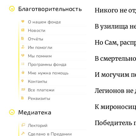
Благотворительность
Никого не от
О нашем фонде
В узилища не
Новости
Отчёты
Но Сам, расп
Им помогли
Мы помним
В смертельно
Программы фонда
Мне нужна помощь
И могучим п
Контакты
Легионов не 
Все платежи
Реквизиты
К мироносиц
Медиатека
Победитель п
Лекторий
Сделано в Предании