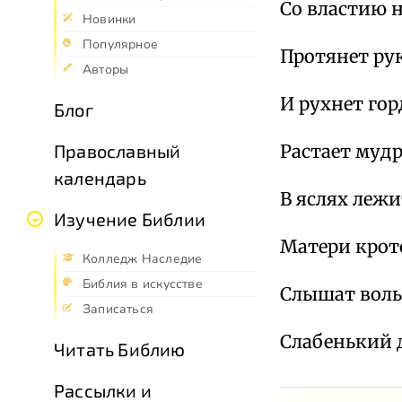
Со властию 
Новинки
Популярное
Протянет рук
Авторы
И рухнет го
Блог
Растает муд
Православный
календарь
В яслях лежи
Изучение Библии
Матери крот
Колледж Наследие
Библия в искусстве
Слышат волы
Записаться
Слабенький 
Читать Библию
Рассылки и