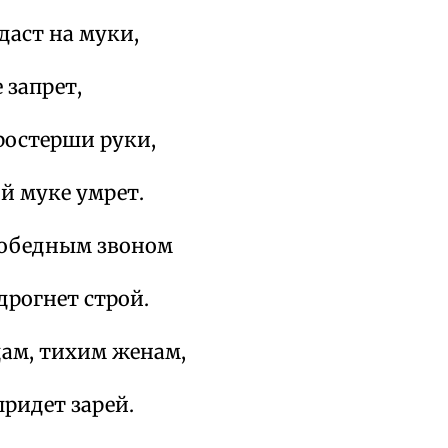
даст на муки,
 запрет,
ростерши руки,
й муке умрет.
обедным звоном
дрогнет строй.
ам, тихим женам,
ридет зарей.