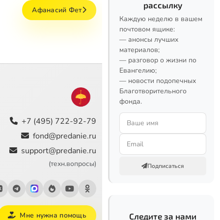
рассылку
Афанасий Фет
Каждую неделю в вашем
почтовом ящике:
— анонсы лучших
материалов;
— разговор о жизни по
Евангелию;
— новости подопечных
Благотворительного
фонда.
+7 (495) 722-92-79
fond@predanie.ru
support@predanie.ru
(техн.вопросы)
Подписаться
Мне нужна помощь
Следите за нами