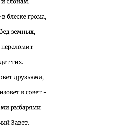
 и слонам.
 в блеске грома,
обед земных,
е переломит
дет тих.
овет друзьями,
изовет в совет -
ими рыбарями
ый Завет.