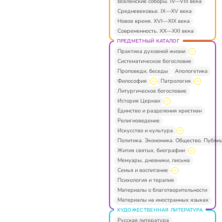
Вселенские соборы. IV—VIII века
Средневековье. IX—XV века
Новое время. XVI—XIX века
Современность. XX—XXI века
ПРЕДМЕТНЫЙ КАТАЛОГ
Практика духовной жизни
Систематическое богословие
Проповеди, беседы
Апологетика
Философия
Патрология
Литургическое богословие
История Церкви
Единство и разделения христиан
Религиоведение
Искусство и культура
Политика. Экономика. Общество. Публи
Жития святых, биографии
Мемуары, дневники, письма
Семья и воспитание
Психология и терапия
Материалы о благотворительности
Материалы на иностранных языках
ХУДОЖЕСТВЕННАЯ ЛИТЕРАТУРА
Русская литература