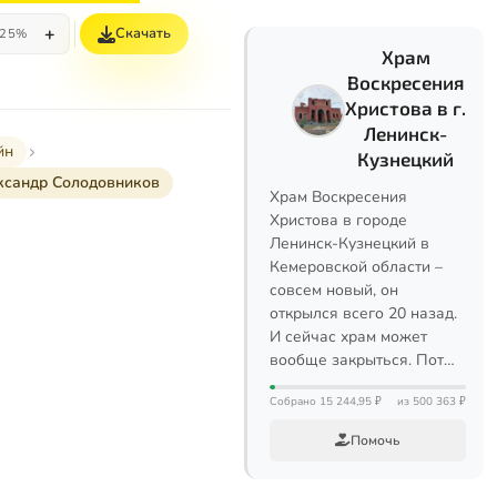
+
Скачать
25%
Храм
Воскресения
Христова в г.
Ленинск-
йн
Кузнецкий
ксандр Солодовников
Храм Воскресения
Христова в городе
Ленинск-Кузнецкий в
Кемеровской области –
совсем новый, он
открылся всего 20 назад.
И сейчас храм может
вообще закрыться. Пот…
Собрано 15 244,95 ₽
из 500 363 ₽
Помочь