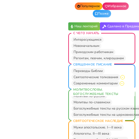
Популярное
Избранное
Позже
Наш лекторий
Сделано в Предан
С ЧЕГО НАЧАТЬ
Интересующимся
Новоначальным
Приходским работникам
Регентам, певчим, клирошанам
СВЯЩЕННОЕ ПИСАНИЕ
Переводы Библии
Святоотеческие толкования
Современные комментарии
МОЛИТВОСЛОВЫ.
БОГОСЛУЖЕБНЫЕ ТЕКСТЫ
Молитвы по-русски
Молитвы по-славянски
Богослужебные тексты на русском язык
Богослужебные тексты на церковнослав
СВЯТООТЕЧЕСКОЕ НАСЛЕДИЕ
Мужи апостольские. I—II века
Апологеты. II—III века