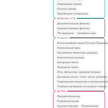
Переводная поэзия
Русская поэзия
Зарубежная литература
ФИЛЬМЫ И ТВ
Документальные фильмы
Художественные фильмы
ТВ-передачи
Семейное кино
МУЗЫКА
Богослужебное пение Русской Правосл
Колокольный звон
Песнопения поместных церквей
Классическая музыка
Авторская песня
Эстрадная песня
Этно, фольклор, народная музыка
Духовные канты, стихи, песни, романсы
Современная вокальная и инструментал
Учебные материалы по музыке и пению
ДЕТЯМ
Просветительское
Развлекательное
Художественное
Музыкальное