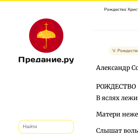
V. Рождеств
Предание.ру
Александр С
РОЖДЕСТВО
В яслях лежи
Матери неже
Слышат волы