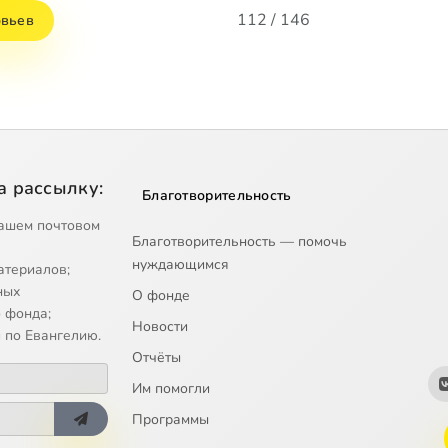
112 / 146
овьев
а рассылку:
Благотворительность
ашем почтовом
Благотворительность — помочь
нуждающимся
атериалов;
ных
О фонде
 фонда;
Новости
 по Евангелию.
Отчёты
Им помогли
Программы