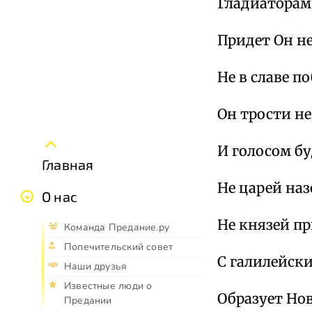
Гладиаторам
Придет Он не
Не в славе п
Он трости н
И голосом бу
Главная
Не царей наз
О нас
Не князей пр
Команда Предание.ру
Попечительский совет
С галилейск
Наши друзья
Известные люди о
Образует Нов
Предании