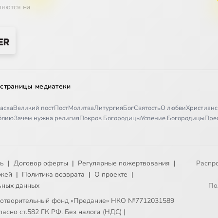
ляются на
 страницы медиатеки
асха
Великий пост
Пост
Молитва
Литургия
Бог
Святость
О любви
Христианс
иблию
Зачем нужна религия
Покров Богородицы
Успение Богородицы
Пре
ть
|
Договор оферты
|
Регулярные пожертвования
|
Распр
ежей
|
Политика возврата
|
О проекте
|
ьных данных
По
готворительный фонд «Предание» НКО №7712031589
асно ст.582 ГК РФ. Без налога (НДС)
|